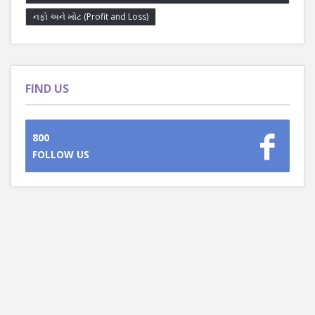
નફો અને ખોટ (Profit and Loss)
FIND US
800
FOLLOW US