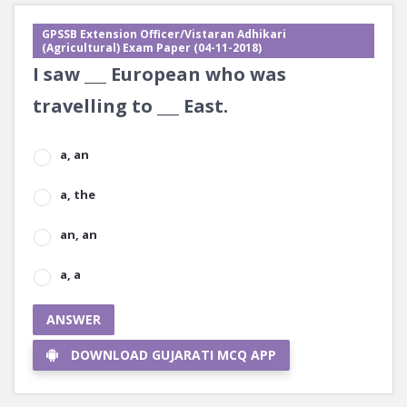
GPSSB Extension Officer/Vistaran Adhikari
(Agricultural) Exam Paper (04-11-2018)
I saw ___ European who was
travelling to ___ East.
a, an
a, the
an, an
a, a
ANSWER
DOWNLOAD GUJARATI MCQ APP