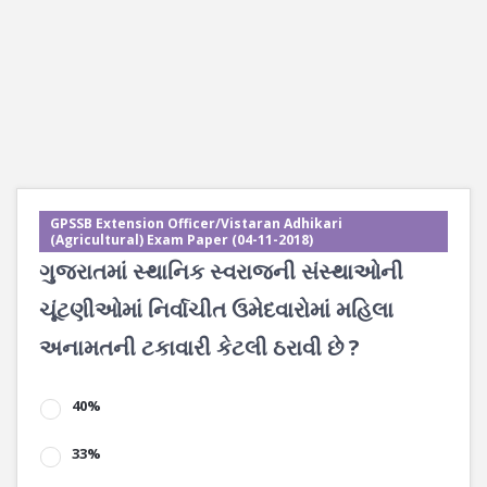
GPSSB Extension Officer/Vistaran Adhikari
(Agricultural) Exam Paper (04-11-2018)
ગુજરાતમાં સ્થાનિક સ્વરાજની સંસ્થાઓની
ચૂંટણીઓમાં નિર્વાચીત ઉમેદવારોમાં મહિલા
અનામતની ટકાવારી કેટલી ઠરાવી છે ?
40%
33%