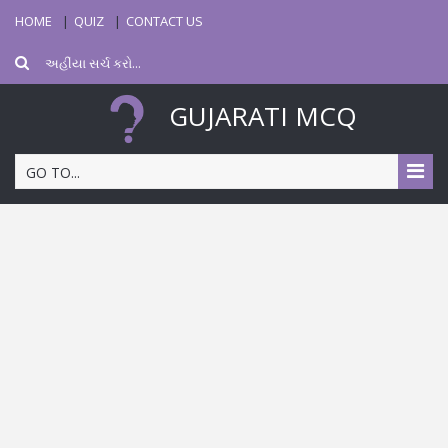
HOME
QUIZ
CONTACT US
GUJARATI MCQ
GO TO...