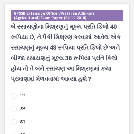
GPSSB Extension Officer/Vistaran Adhikari
(Agricultural) Exam Paper (04-11-2018)
બે રસાયણોના મિશ્રણનું મૂલ્ય પ્રતિ કિલો 40
રૂપિયા છે, તે પૈકી મિશ્રણ કરવામાં આવેલ એક
રસાયણનું મૂલ્ય 48 રૂપિયા પ્રતિ કિલો છે અને
બીજા રસાયણનું મૂલ્ય 36 રૂપિયા પ્રતિ કિલો
હોય તો તે બંને રસાયણ આ મિશ્રણમાં કયા
પ્રમાણમાં મેળવવામાં આવ્યા હશે ?
1:2
3:4
3:1