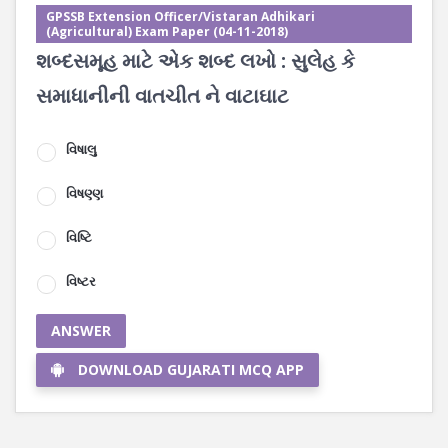
GPSSB Extension Officer/Vistaran Adhikari
(Agricultural) Exam Paper (04-11-2018)
શબ્દસમૂહ માટે એક શબ્દ લખો : સુલેહ કે
સમાધાનીની વાતચીત ને વાટાઘાટ
વિષાલુ
વિષણ્ણ
વિષ્ટિ
વિષ્ટર
ANSWER
DOWNLOAD GUJARATI MCQ APP