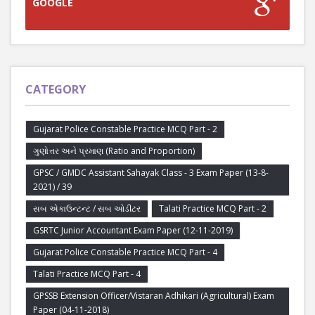
GOOGLE
CATEGORY
Gujarat Police Constable Practice MCQ Part - 2
ગુણોત્તર અને પ્રમાણ (Ratio and Proportion)
GPSC / GMDC Assistant Sahayak Class - 3 Exam Paper (13-8-
2021) / 39
સબ એકાઉન્ટન્ટ / સબ ઓડીટર
Talati Practice MCQ Part - 2
GSRTC Junior Accountant Exam Paper (12-11-2019)
Gujarat Police Constable Practice MCQ Part - 4
Talati Practice MCQ Part - 4
GPSSB Extension Officer/Vistaran Adhikari (Agricultural) Exam
Paper (04-11-2018)