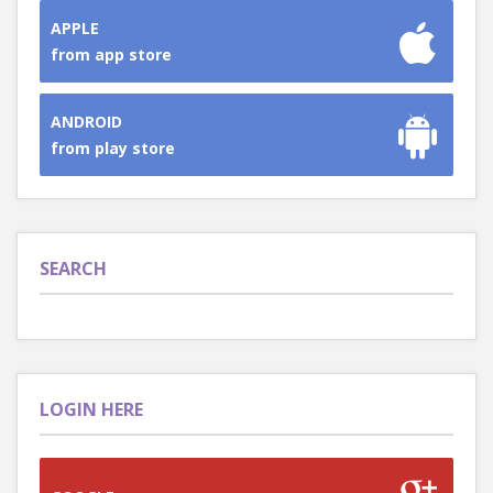
APPLE
from app store
ANDROID
from play store
SEARCH
LOGIN HERE