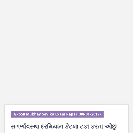
GPSSB Mukhay Sevika Exam Paper (08-01-2017)
સગર્ભાવસ્થા દરમિયાન કેટલા ટકા કરતા ઓછું