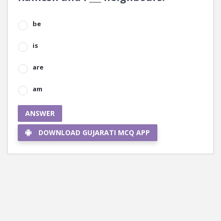
be
is
are
am
ANSWER
DOWNLOAD GUJARATI MCQ APP