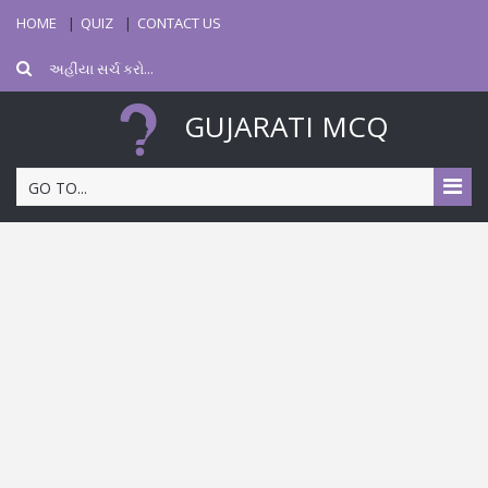
HOME
QUIZ
CONTACT US
GUJARATI MCQ
GO TO...