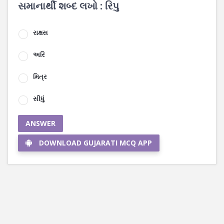
સમાનાર્થી શબ્દ લખો : રિપુ
રાક્ષસ
અરિ
મિત્ર
સીધું
ANSWER
DOWNLOAD GUJARATI MCQ APP