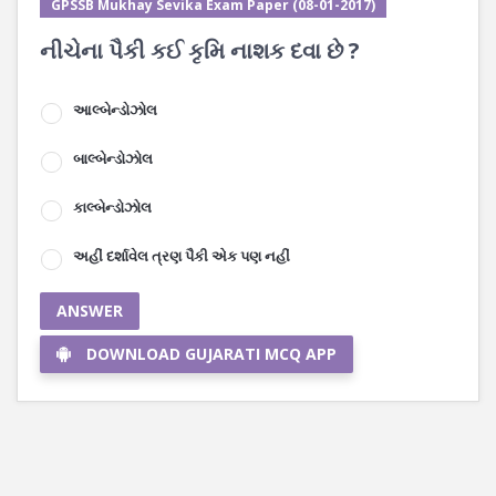
GPSSB Mukhay Sevika Exam Paper (08-01-2017)
નીચેના પૈકી કઈ કૃમિ નાશક દવા છે ?
આલ્બેન્ડોઝોલ
બાલ્બેન્ડોઝોલ
કાલ્બેન્ડોઝોલ
અહીં દર્શાવેલ ત્રણ પૈકી એક પણ નહીં
ANSWER
DOWNLOAD GUJARATI MCQ APP