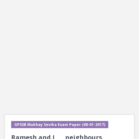
GPSSB Mukhay Sevika Exam Paper (08-01-2017)
Ramesh and I ___ neighbours.