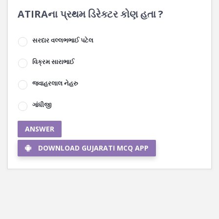
ATIRAના પ્રથમ ડિરેક્ટર કોણ હતા ?
સરદાર વલ્લભભાઈ પટેલ
વિક્રમ સારાભાઈ
જવાહરલાલ નેહરુ
ગાંધીજી
ANSWER
DOWNLOAD GUJARATI MCQ APP