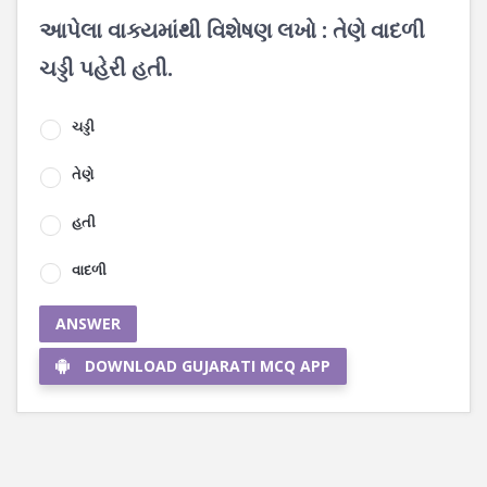
આપેલા વાક્યમાંથી વિશેષણ લખો : તેણે વાદળી
ચડ્ડી પહેરી હતી.
ચડ્ડી
તેણે
હતી
વાદળી
ANSWER
DOWNLOAD GUJARATI MCQ APP