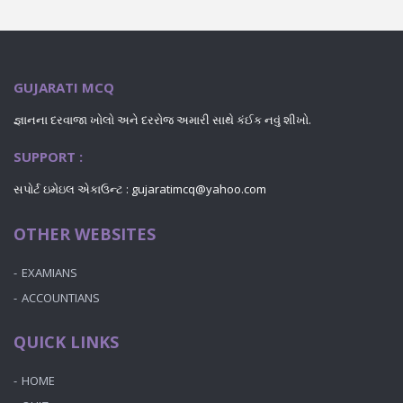
GUJARATI MCQ
જ્ઞાનના દરવાજા ખોલો અને દરરોજ અમારી સાથે કંઈક નવું શીખો.
SUPPORT :
સપોર્ટ ઇમેઇલ એકાઉન્ટ : gujaratimcq@yahoo.com
OTHER WEBSITES
EXAMIANS
ACCOUNTIANS
QUICK LINKS
HOME