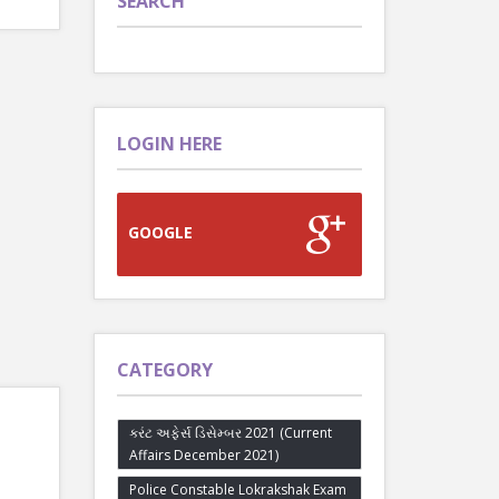
SEARCH
LOGIN HERE
GOOGLE
CATEGORY
કરંટ અફેર્સ ડિસેમ્બર 2021 (Current
Affairs December 2021)
Police Constable Lokrakshak Exam