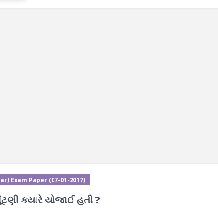
ar) Exam Paper (07-01-2017)
ંટણી ક્યારે યોજાઈ હતી ?