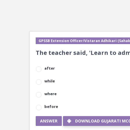
GPSSB Extension Officer/Vistaran Adhikari (Sahak
The teacher said, 'Learn to ad
after
while
where
before
ANSWER
DOWNLOAD GUJARATI MC