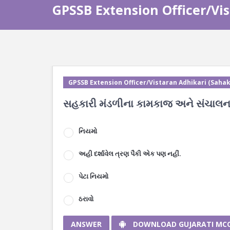
GPSSB Extension Officer/Vi
GPSSB Extension Officer/Vistaran Adhikari (Sahak
સહકારી મંડળીના કામકાજ અને સંચાલન મા
નિયમો
અહી દર્શાવેલ ત્રણ પૈકી એક પણ નહીં.
પેટા નિયમો
ઠરાવો
ANSWER
DOWNLOAD GUJARATI MC