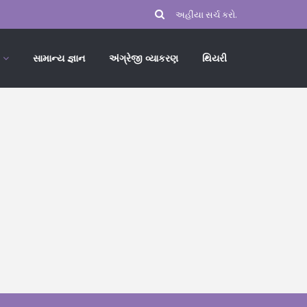
સામાન્ય જ્ઞાન
અંગ્રેજી વ્યાકરણ
થિયરી