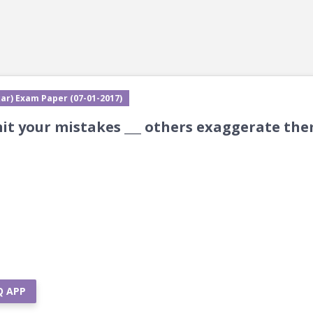
ar) Exam Paper (07-01-2017)
mit your mistakes ___ others exaggerate the
Q APP