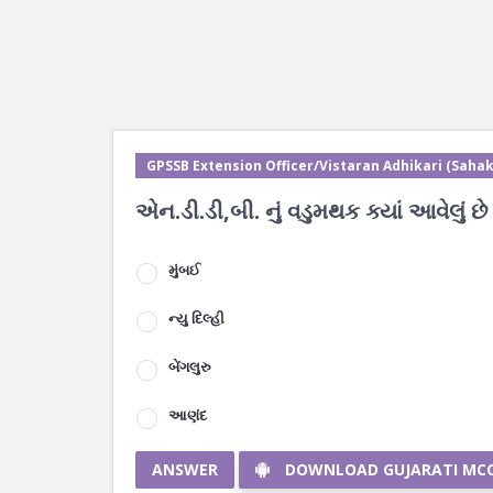
GPSSB Extension Officer/Vistaran Adhikari (Sahak
એન.ડી.ડી,બી. નું વડુમથક ક્યાં આવેલું છે
મુંબઈ
ન્યુ દિલ્હી
બેંગલુરુ
આણંદ
ANSWER
DOWNLOAD GUJARATI MC