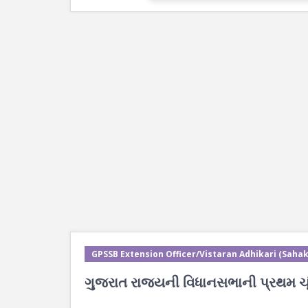
GPSSB Extension Officer/Vistaran Adhikari (Sahak
ગુજરાત રાજ્યની વિધાનસભાની પ્રથમ ચૂ