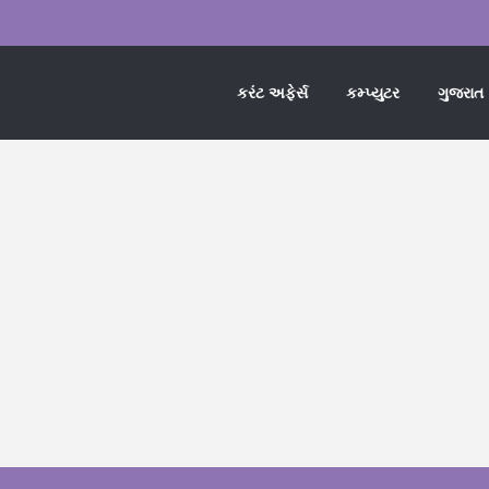
કરંટ અફેર્સ
કમ્પ્યુટર
ગુજરાત