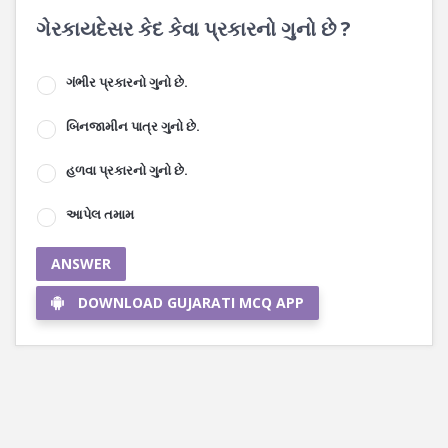
ગેરકાયદેસર કેદ કેવા પ્રકારનો ગુનો છે ?
ગંભીર પ્રકારનો ગુનો છે.
બિનજામીન પાત્ર ગુનો છે.
હળવા પ્રકારનો ગુનો છે.
આપેલ તમામ
ANSWER
DOWNLOAD GUJARATI MCQ APP