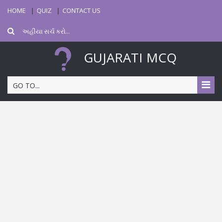
HOME
QUIZ
CONTACT US
GUJARATI MCQ
GO TO...