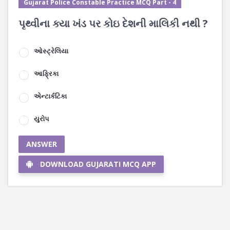
Gujarat Police Constable Practice MCQ Part - 4
પૃથ્વીના ક્યા ખંડ પર કોઇ દેશની માલિકી નથી ?
ઓસ્ટ્રેલિયા
આફ્રિકા
એન્ટાર્કટિકા
યુરોપ
ANSWER
DOWNLOAD GUJARATI MCQ APP