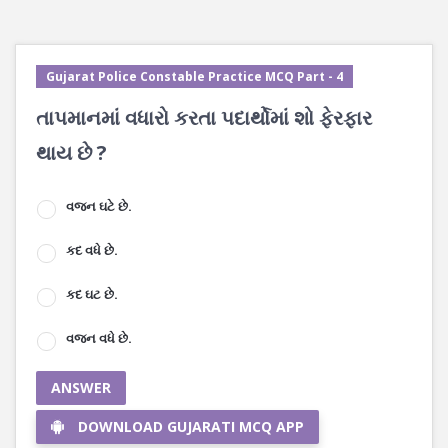
Gujarat Police Constable Practice MCQ Part - 4
તાપમાનમાં વધારો કરતા પદાર્થોમાં શો ફેરફાર
થાય છે ?
વજન ઘટે છે.
કદ વધે છે.
કદ ઘટ છે.
વજન વધે છે.
ANSWER
DOWNLOAD GUJARATI MCQ APP