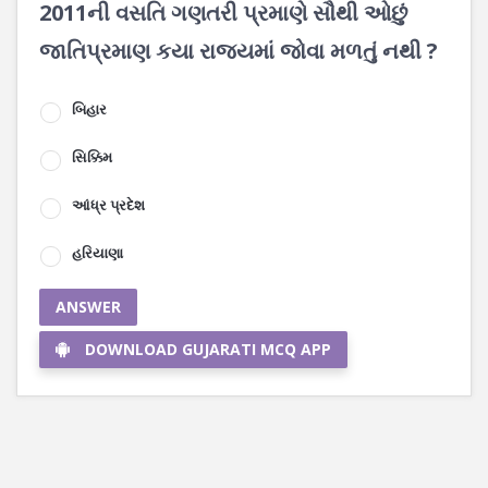
2011ની વસતિ ગણતરી પ્રમાણે સૌથી ઓછું
જાતિપ્રમાણ કયા રાજ્યમાં જોવા મળતું નથી ?
બિહાર
સિક્કિમ
આંધ્ર પ્રદેશ
હરિયાણા
ANSWER
DOWNLOAD GUJARATI MCQ APP