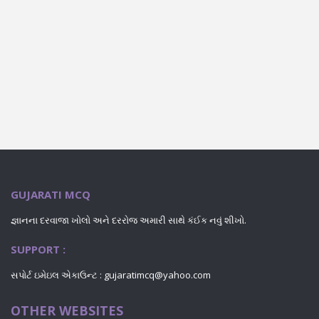
GUJARATI MCQ
જ્ઞાનના દરવાજા ખોલો અને દરરોજ અમારી સાથે કંઈક નવું શીખો.
SUPPORT :
સપોર્ટ ઇમેઇલ એકાઉન્ટ : gujaratimcq@yahoo.com
OTHER WEBSITES