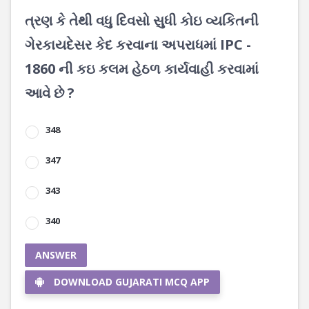
ત્રણ કે તેથી વધુ દિવસો સુધી કોઇ વ્યકિતની
ગેરકાયદેસર કેદ કરવાના અપરાધમાં IPC -
1860 ની કઇ કલમ હેઠળ કાર્યવાહી કરવામાં
આવે છે ?
348
347
343
340
ANSWER
DOWNLOAD GUJARATI MCQ APP