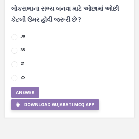
લોકસભાના સભ્ય બનવા માટે ઓછામાં ઓછી
કેટલી ઉંમર હોવી જરૂરી છે ?
30
35
21
25
ANSWER
DOWNLOAD GUJARATI MCQ APP