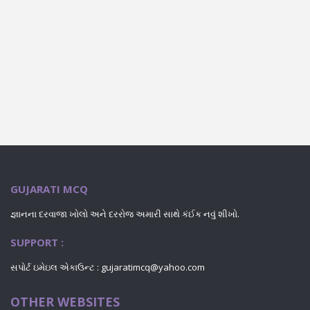
GUJARATI MCQ
જ્ઞાનના દરવાજા ખોલો અને દરરોજ અમારી સાથે કંઈક નવું શીખો.
SUPPORT :
સપોર્ટ ઇમેઇલ એકાઉન્ટ : gujaratimcq@yahoo.com
OTHER WEBSITES