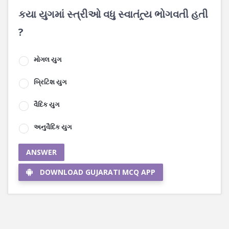
કયા યુગમાં સ્ત્રીઓ વધુ સ્વાતંત્ર્ય ભોગવતી હતી
?
મોગલ યુગ
બ્રિટિશ યુગ
વૈદિક યુગ
અનુવૈદિક યુગ
ANSWER
DOWNLOAD GUJARATI MCQ APP