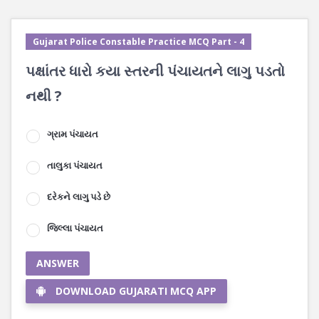
Gujarat Police Constable Practice MCQ Part - 4
પક્ષાંતર ધારો કયા સ્તરની પંચાયતને લાગુ પડતો
નથી ?
ગ્રામ પંચાયત
તાલુકા પંચાયત
દરેકને લાગુ પડે છે
જિલ્લા પંચાયત
ANSWER
DOWNLOAD GUJARATI MCQ APP