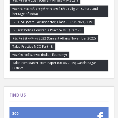
કરંટ અફેર્સ મે 2021 (Current Affairs May 2021)
ભારતનો કલા, ધર્મ, સંસ્કૃતિ અને વારસો (Art, religion, culture and
heritage of India)
GPSC STI (State Tax Inspector) Class - 3 (8-8-2021)/139
Gujarat Police Constable Practice MCQ Part - 3
કરંટ અફેર્સ નવેમ્બર 2022 (Current Affairs November 2022)
Talati Practice MCQ Part - 8
ભારતીય અર્થવ્યવસ્થા (Indian Economy)
Talati cum Mantri Exam Paper (06-06-2015) Gandhinagar
District
FIND US
800