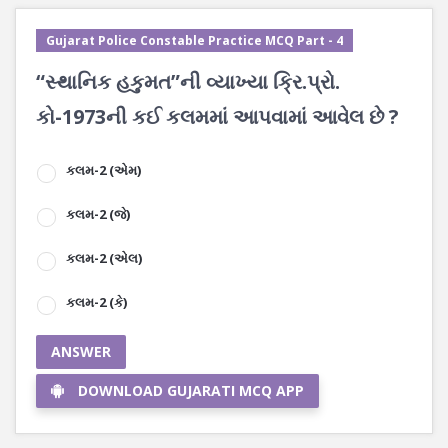
Gujarat Police Constable Practice MCQ Part - 4
“સ્થાનિક હકુમત”ની વ્યાખ્યા ક્રિ.પ્રો.
કો-1973ની કઈ કલમમાં આપવામાં આવેલ છે ?
કલમ-2 (એમ)
કલમ-2 (જે)
કલમ-2 (એલ)
કલમ-2 (કે)
ANSWER
DOWNLOAD GUJARATI MCQ APP