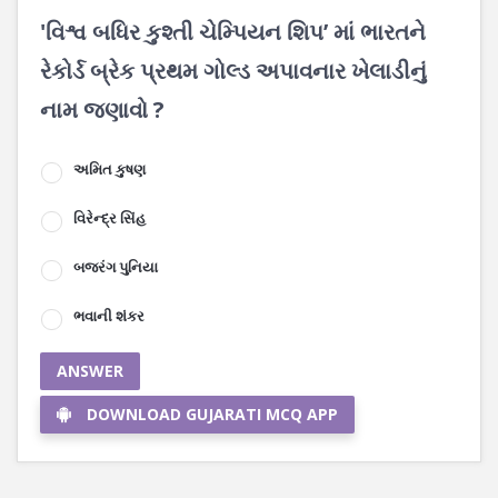
'વિશ્વ બધિર કુશ્તી ચેમ્પિયન શિપ’ માં ભારતને
રેકોર્ડ બ્રેક પ્રથમ ગોલ્ડ અપાવનાર ખેલાડીનું
નામ જણાવો ?
અમિત કુષણ
વિરેન્દ્ર સિંહ
બજરંગ પુનિયા
ભવાની શંકર
ANSWER
DOWNLOAD GUJARATI MCQ APP