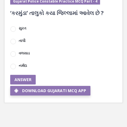
Gujarat Police Constable Practice MCQ Part - 4
‘કરમુંડા’ તાલુકો કયા જિલ્લામાં આવેલ છે ?
સુરત
તાપી
વલસાડ
નર્મદા
ANSWER
DOWNLOAD GUJARATI MCQ APP