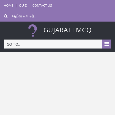
HOME
QUIZ
CONTACT US
GUJARATI MCQ
GO TO...