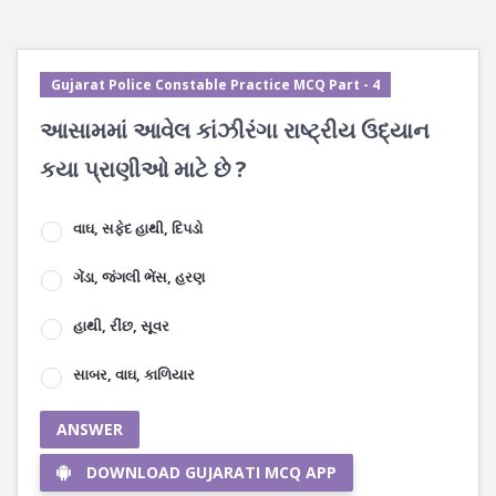
Gujarat Police Constable Practice MCQ Part - 4
આસામમાં આવેલ કાંઝીરંગા રાષ્ટ્રીય ઉદ્યાન
કયા પ્રાણીઓ માટે છે ?
વાઘ, સફેદ હાથી, દિપડો
ગેંડા, જંગલી ભેંસ, હરણ
હાથી, રીંછ, સૂવર
સાબર, વાઘ, કાળિયાર
ANSWER
DOWNLOAD GUJARATI MCQ APP