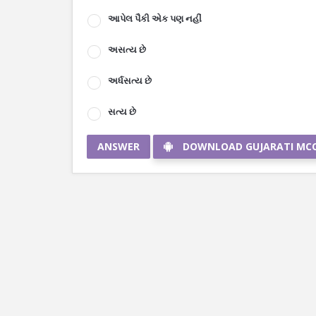
આપેલ પૈકી એક પણ નહીં
અસત્ય છે
અર્ધસત્ય છે
સત્ય છે
ANSWER
DOWNLOAD GUJARATI MC