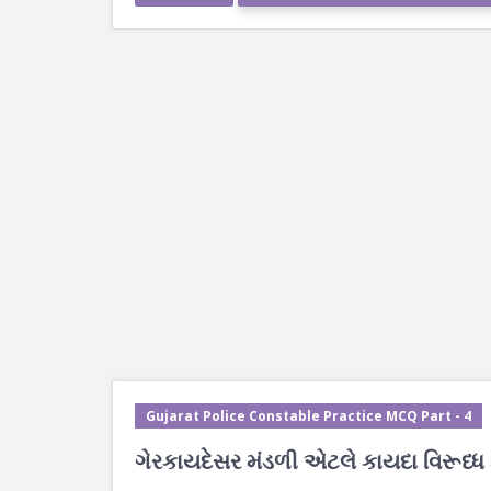
Gujarat Police Constable Practice MCQ Part - 4
ગેરકાયદેસર મંડળી એટલે કાયદા વિરૂધ્ધ હ