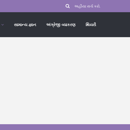
સામાન્ય જ્ઞાન
અંગ્રેજી વ્યાકરણ
થિયરી