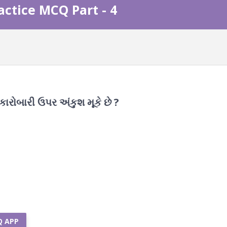
actice MCQ Part - 4
ારોબારી ઉપર અંકુશ મૂકે છે ?
Q APP