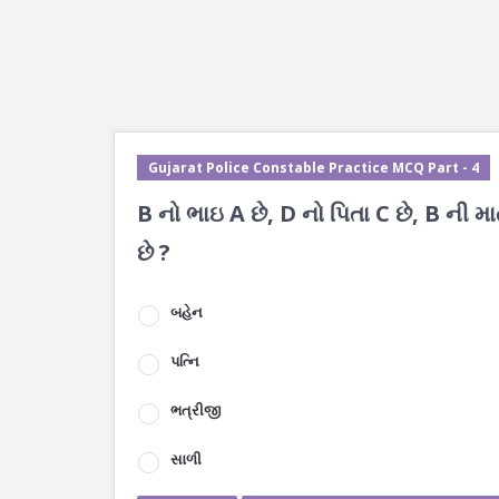
Gujarat Police Constable Practice MCQ Part - 4
B નો ભાઇ A છે, D નો પિતા C છે, B ની મ
છે ?
બહેન
પત્નિ
ભત્રીજી
સાળી