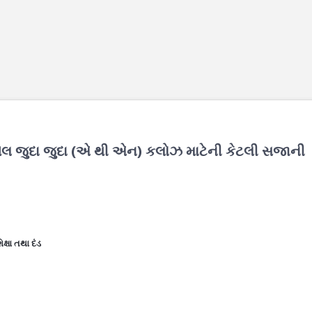
ાવેલ જુદા જુદા (એ થી એન) કલોઝ માટેની કેટલી સજાની
્ષા તથા દંડ