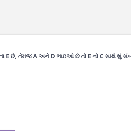
ાતા E છે, તેમજ A અને D ભાઇઓ છે તો E નો C સાથે શું સંબ