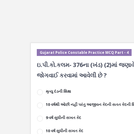
Gujarat Police Constable Practice MCQ Part - 4
ઇ.પી.કો.કલમ- 376ના (ખંડ) (2)માં જણ
જોગવાઈ કરવામાં આવેલી છે ?
મૃત્યુ દંડની શિક્ષા
10 વર્ષથી ઓછી નહીં પરંતુ આજીવન કેદની સતત કેદની શિક
9 વર્ષ સુધીની સખત કેદ
10 વર્ષ સુધીની સખત કેદ