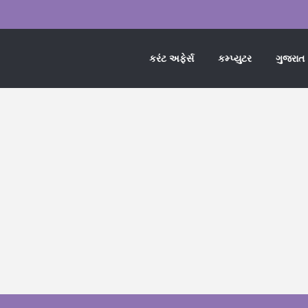
કરંટ અફેર્સ
કમ્પ્યુટર
ગુજરાત