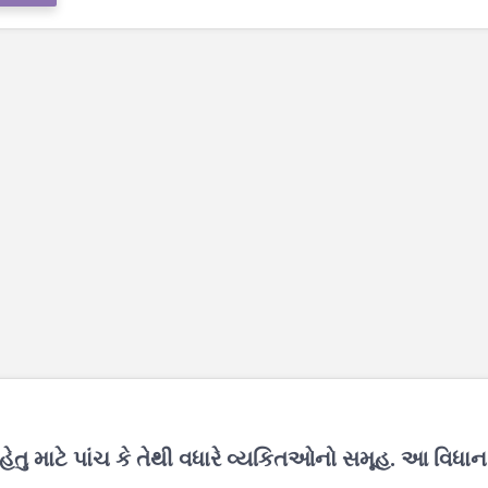
ેતુ માટે પાંચ કે તેથી વધારે વ્યકિતઓનો સમૂહ. આ વિધાન