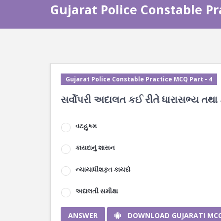
Gujarat Police Constable Pr
Gujarat Police Constable Practice MCQ Part - 4
સર્વોપરી અદાલત કઈ રીતે ધારાસભ્ય તથા ક
વટહુકમ
કાયદાનું શાસન
ન્યાયાધીશકૃત કાયદો
અદાલતી સમીક્ષા
ANSWER
DOWNLOAD GUJARATI MC