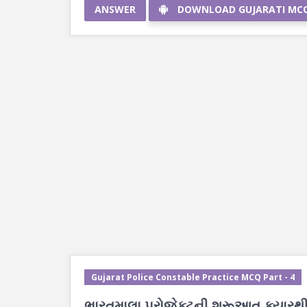
ANSWER
DOWNLOAD GUJARATI MC
Gujarat Police Constable Practice MCQ Part - 4
ભારતમાલા પ્રોજેક્ટની શરૂઆત ક્યારથી