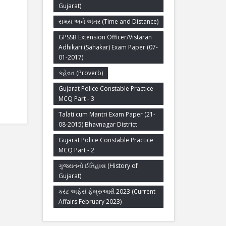
Gujarat)
સમય અને અંતર (Time and Distance)
GPSSB Extension Officer/Vistaran
Adhikari (Sahakar) Exam Paper (07-
01-2017)
કહેવત (Proverb)
Gujarat Police Constable Practice
MCQ Part - 3
Talati cum Mantri Exam Paper (21-
08-2015) Bhavnagar District
Gujarat Police Constable Practice
MCQ Part - 2
ગુજરાતનો ઈતિહાસ (History of
Gujarat)
કરંટ અફેર્સ ફેબ્રુઆરી 2023 (Current
Affairs February 2023)