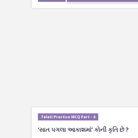
Talati Practice MCQ Part - 4
‘સાત પગલા આકાશમાં’ કોની કૃતિ છે ?