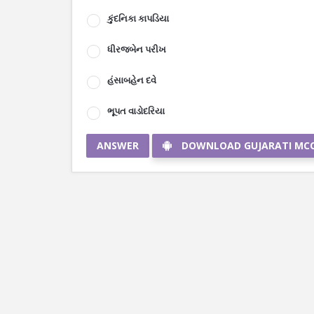
કુંદનિકા કાપડિયા
ધીરજબેન પરીખ
હંસાબહેન દવે
ભૂપત વાડોદરિયા
ANSWER
DOWNLOAD GUJARATI MC