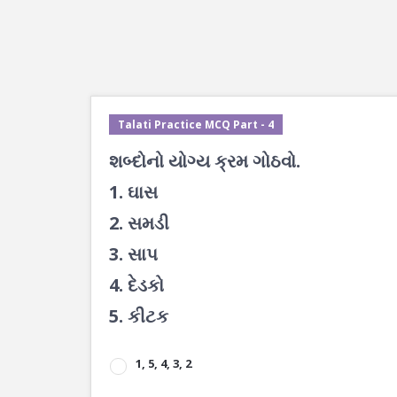
Talati Practice MCQ Part - 4
શબ્દોનો યોગ્ય ક્રમ ગોઠવો.
1. ઘાસ
2. સમડી
3. સાપ
4. દેડકો
5. કીટક
1, 5, 4, 3, 2