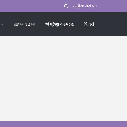
સામાન્ય જ્ઞાન
અંગ્રેજી વ્યાકરણ
થિયરી