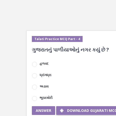
Talati Practice MCQ Part - 4
ગુજરાતનું પાળીયાઓનું નગર કયું છે ?
હળવદ
ધ્રાંગધ્રા
અડાસ
ભૂચરમોરી
ANSWER
DOWNLOAD GUJARATI MC