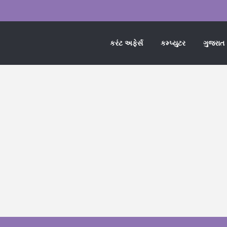
કરંટ અફેર્સ
કમ્પ્યુટર
ગુજરાત