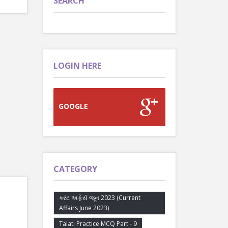
SEARCH
LOGIN HERE
GOOGLE
CATEGORY
કરંટ અફેર્સ જૂન 2023 (Current
Affairs June 2023)
Talati Practice MCQ Part - 9