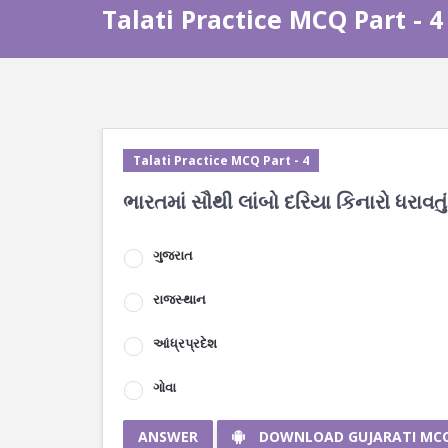
Talati Practice MCQ Part - 4
Talati Practice MCQ Part - 4
ભારતમાં સૌથી લાંબો દરિયા કિનારો ધરાવતું
ગુજરાત
રાજસ્થાન
આંધ્રપ્રદેશ
ગોવા
ANSWER
DOWNLOAD GUJARATI MC