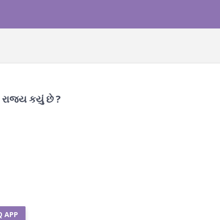
 રાજ્ય કયું છે ?
Q APP