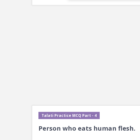
Talati Practice MCQ Part - 4
Person who eats human flesh.