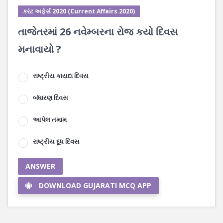
કરંટ અફેર્સ 2020 (Current Affairs 2020)
તાજેતરમાં 26 નવેમ્બરના રોજ કયો દિવસ
મનાવાયો ?
રાષ્ટ્રીય કાયદા દિવસ
બંધારણ દિવસ
આપેલ તમામ
રાષ્ટ્રીય દૂધ દિવસ
ANSWER
DOWNLOAD GUJARATI MCQ APP