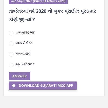
કરંટ અફેર્સ 2020 (Current Affairs 2020)
તાજેતરમાં વર્ષ 2020 નો બુકર પ્રાઈઝ પુરસ્કાર
કોણે જીત્યો ?
ડગ્લાસ સ્ટુઅર્ટ
માઝા મેગીસ્ટે
અવની દોષી
બા્ન્ડન ટેયલર
ANSWER
DOWNLOAD GUJARATI MCQ APP