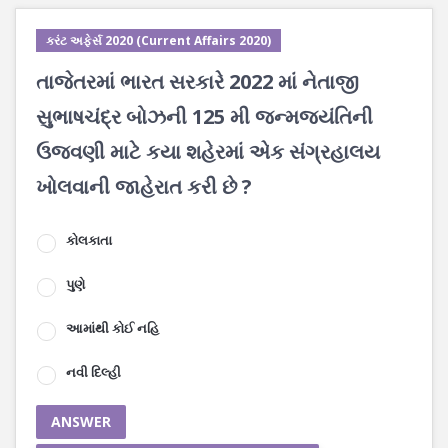
કરંટ અફેર્સ 2020 (Current Affairs 2020)
તાજેતરમાં ભારત સરકારે 2022 માં નેતાજી
સુભાષચંદ્ર બોઝની 125 મી જન્મજયંતિની
ઉજવણી માટે કયા શહેરમાં એક સંગ્રહાલય
ખોલવાની જાહેરાત કરી છે ?
કોલકાતા
પુણે
આમાંથી કોઈ નહિ
નવી દિલ્હી
ANSWER