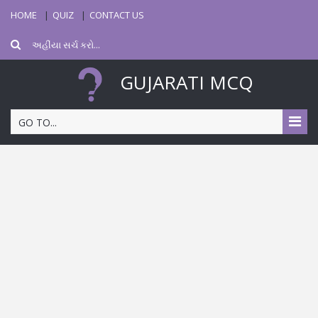
HOME
QUIZ
CONTACT US
GUJARATI MCQ
GO TO...