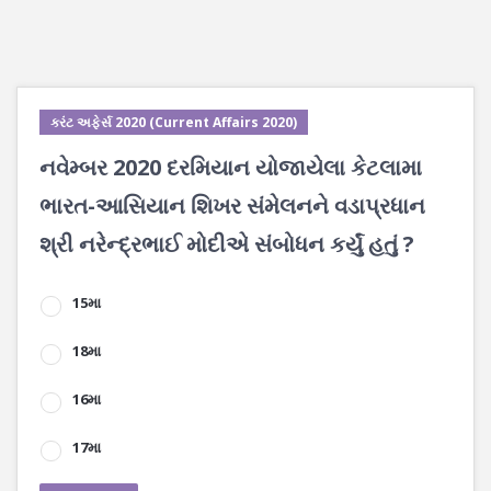
કરંટ અફેર્સ 2020 (Current Affairs 2020)
નવેમ્બર 2020 દરમિયાન યોજાયેલા કેટલામા
ભારત-આસિયાન શિખર સંમેલનને વડાપ્રધાન
શ્રી નરેન્દ્રભાઈ મોદીએ સંબોધન કર્યું હતું ?
15મા
18મા
16મા
17મા