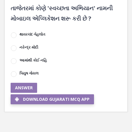
તાજેતરમાં કોણે 'સ્વચ્છતા અભિયાન' નામની
મોબાઇલ એપ્લિકેશન શરૂ કરી છે ?
થાવરચંદ ગેહલોત
નરેન્દ્ર મોદી
આમાંથી કોઈ નહિ
પિયુષ ગોયલ
ANSWER
DOWNLOAD GUJARATI MCQ APP