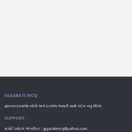
GUJARATI MCQ
જ્ઞાનના દરવાજા ખોલો અને દરરોજ અમારી સાથે કંઈક નવું શીખો.
SUPPORT :
સપોર્ટ ઇમેઇલ એકાઉન્ટ : gujaratimcq@yahoo.com