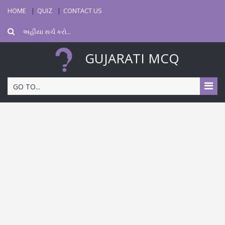
HOME
QUIZ
CONTACT US
GUJARATI MCQ
GO TO...