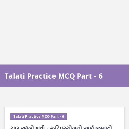
Talati Practice MCQ Part - 6
Talati Practice MCQ Part - 6
ચાર આંખો થવી - રૂઢિપ્રયોગનો અર્થ જણાવો.