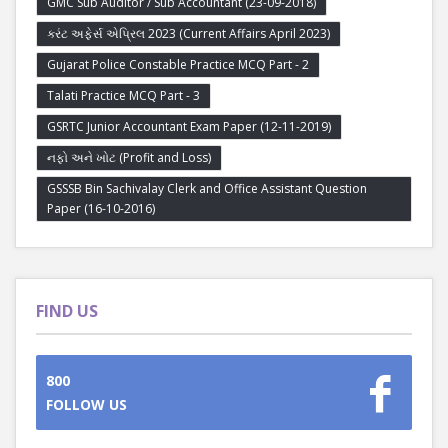
GMC Sub Auditor / Sub Accountant (23-09-2018)
કરંટ અફેર્સ એપ્રિલ 2023 (Current Affairs April 2023)
Gujarat Police Constable Practice MCQ Part - 2
Talati Practice MCQ Part - 3
GSRTC Junior Accountant Exam Paper (12-11-2019)
નફો અને ખોટ (Profit and Loss)
GSSSB Bin Sachivalay Clerk and Office Assistant Question
Paper (16-10-2016)
FIND US
800
FOLLOW US