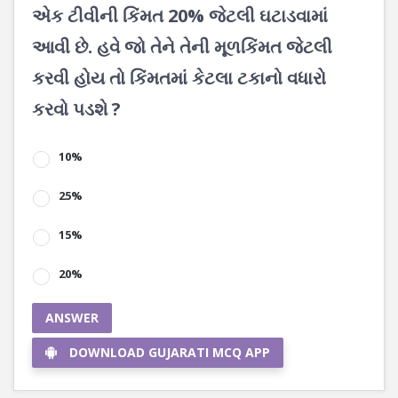
એક ટીવીની કિંમત 20% જેટલી ઘટાડવામાં
આવી છે. હવે જો તેને તેની મૂળકિંમત જેટલી
કરવી હોય તો કિંમતમાં કેટલા ટકાનો વધારો
કરવો પડશે ?
10%
25%
15%
20%
ANSWER
DOWNLOAD GUJARATI MCQ APP