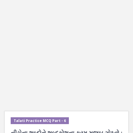
Talati Practice MCQ Part - 6
નીચેના શબ્દોને શબ્દકોશના ક્રમ મુજબ ગોઠવો :