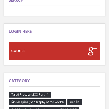
SEARCH
LOGIN HERE
GOOGLE
CATEGORY
Talati Practice MCQ Part - 1
વિશ્વની ભૂગોળ (Geography of the world)
શબ્દભેદ