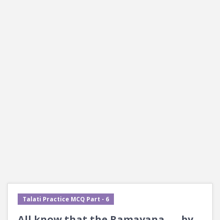
Talati Practice MCQ Part - 6
All know that the Ramayana ___ by