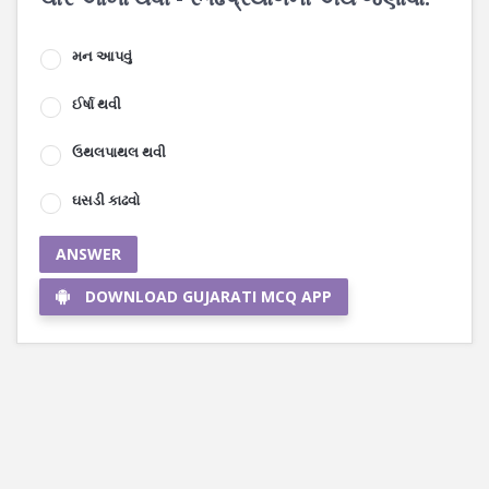
મન આપવું
ઈર્ષા થવી
ઉથલપાથલ થવી
ઘસડી કાઢવો
ANSWER
DOWNLOAD GUJARATI MCQ APP