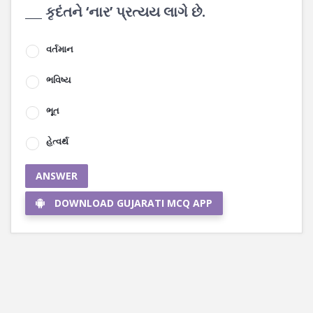
___ કૃદંતને ‘નાર’ પ્રત્યય લાગે છે.
વર્તમાન
ભવિષ્ય
ભૂત
હેત્વર્થ
ANSWER
DOWNLOAD GUJARATI MCQ APP