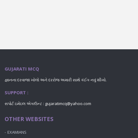
GUJARATI MCQ
જ્ઞાનના દરવાજા ખોલો અને દરરોજ અમારી સાથે કંઈક નવું શીખો.
SUPPORT :
સપોર્ટ ઇમેઇલ એકાઉન્ટ : gujaratimcq@yahoo.com
OTHER WEBSITES
EXAMIANS