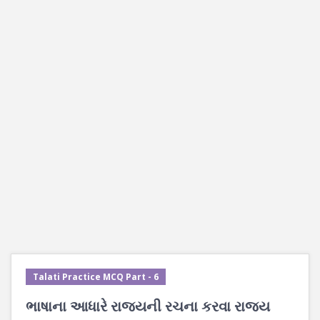
Talati Practice MCQ Part - 6
ભાષાના આધારે રાજ્યની રચના કરવા રાજ્ય