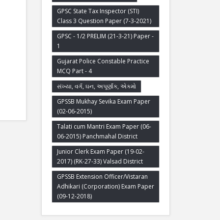
GPSC State Tax Inspector (STI)
Class 3 Question Paper (7-3-2021)
GPSC - 1/2 PRELIM (21-3-21) Paper -
1
Gujarat Police Constable Practice
MCQ Part - 4
સંખ્યા, વર્ગ, ઘન, અપૂર્ણાંક, એકમો
GPSSB Mukhay Sevika Exam Paper
(02-06-2015)
Talati cum Mantri Exam Paper (06-
06-2015) Panchmahal District
Junior Clerk Exam Paper (19-02-
2017) (RK-27-33) Valsad District
GPSSB Extension Officer/Vistaran
Adhikari (Corporation) Exam Paper
(09-12-2018)