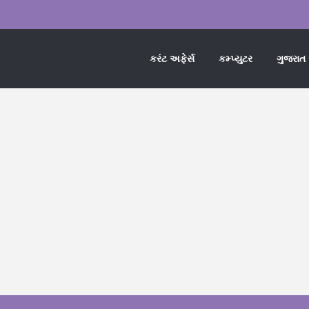
કરંટ અફેર્સ
કમ્પ્યુટર
ગુજરાત