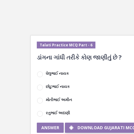
Talati Practice MCQ Part - 6
ડાંગના ગાંધી તરીકે કોણ જાણીતું છે ?
ઘેલુભાઈ નાયક
છોટુભાઈ નાયક
મોતીભાઈ અમીન
રતુભાઈ અદાણી
ANSWER
DOWNLOAD GUJARATI MC