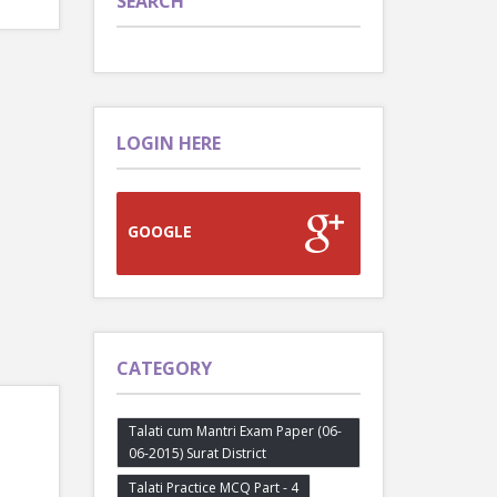
SEARCH
LOGIN HERE
GOOGLE
CATEGORY
Talati cum Mantri Exam Paper (06-
06-2015) Surat District
Talati Practice MCQ Part - 4