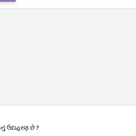
ોનું ઉદાહરણ છે ?