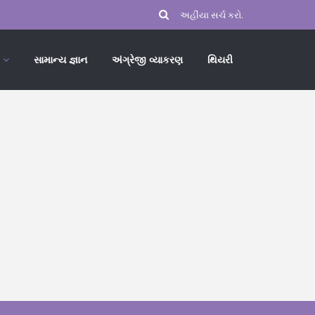
સામાન્ય જ્ઞાન
અંગ્રેજી વ્યાકરણ
થિયરી