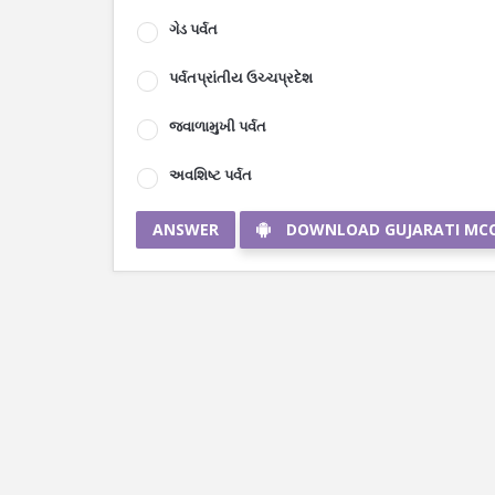
ગેડ પર્વત
પર્વતપ્રાંતીય ઉચ્ચપ્રદેશ
જ્વાળામુખી પર્વત
અવશિષ્ટ પર્વત
ANSWER
DOWNLOAD GUJARATI MC