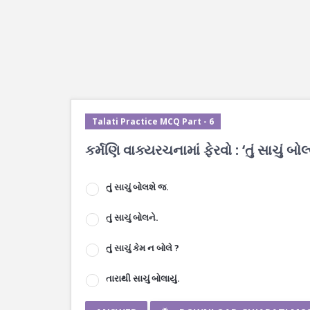
Talati Practice MCQ Part - 6
કર્મણિ વાક્યરચનામાં ફેરવો : ‘તું સાચું બોલ્
તું સાચું બોલશે જ.
તું સાચું બોલને.
તું સાચું કેમ ન બોલે ?
તારાથી સાચું બોલાયું.