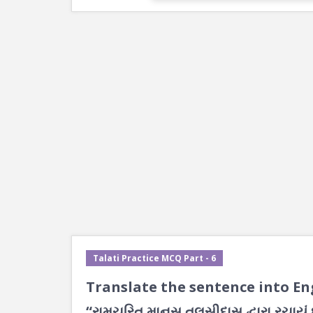
Talati Practice MCQ Part - 6
Translate the sentence into Eng
“રામચરિત માનસ તુલસીદાસ દ્વારા રચાયું 