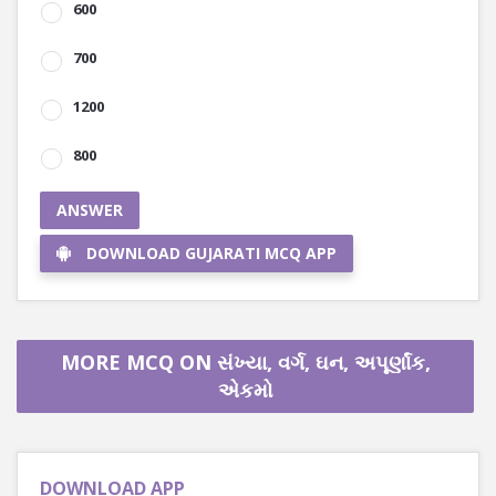
600
700
1200
800
ANSWER
DOWNLOAD GUJARATI MCQ APP
MORE MCQ ON સંખ્યા, વર્ગ, ઘન, અપૂર્ણાંક,
એકમો
DOWNLOAD APP