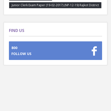
Junior Clerk Exam Paper (19-02-2017) (NP-12-19) Rajkot District
FIND US
800
FOLLOW US