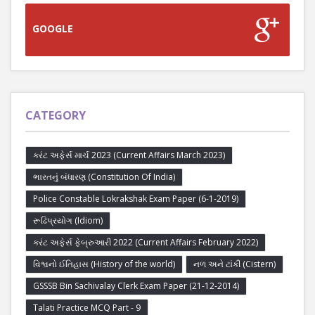
GOOGLE
CATEGORY
કરંટ અફેર્સ માર્ચ 2023 (Current Affairs March 2023)
ભારતનું બંધારણ (Constitution Of India)
Police Constable Lokrakshak Exam Paper (6-1-2019)
રૂઢિપ્રયોગ (Idiom)
કરંટ અફેર્સ ફેબ્રુઆરી 2022 (Current Affairs February 2022)
વિશ્વનો ઈતિહાસ (History of the world)
નળ અને ટાંકી (Cistern)
GSSSB Bin Sachivalay Clerk Exam Paper (21-12-2014)
Talati Practice MCQ Part - 9