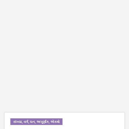
સંખ્યા, વર્ગ, ઘન, અપૂર્ણાંક, એકમો