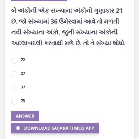
બે અંકોની એક સંખ્યાના અંકોનો ગુણાકાર 21
છે. જો સંખ્યામાં 36 ઉમેરવામાં આવે તો મળતી
નવી સંખ્યાના અંકો, જુની સંખ્યાના અંકોની
અદલાબદલી કરવાથી મળે છે. તો તે સંખ્યા શોધો.
72
27
37
73
ANSWER
DOWNLOAD GUJARATI MCQ APP