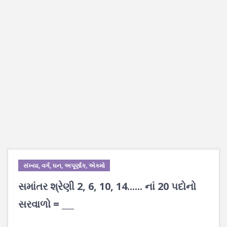
સંખ્યા, વર્ગ, ઘન, અપૂર્ણાંક, એકમો
સમાંતર શ્રેણી 2, 6, 10, 14...... નાં 20 પદોનો
સરવાળો = ___