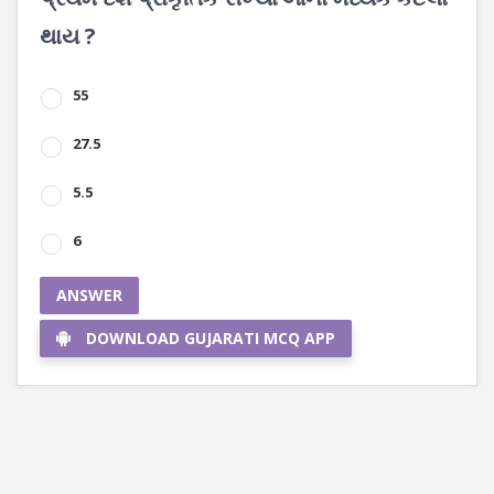
થાય ?
55
27.5
5.5
6
ANSWER
DOWNLOAD GUJARATI MCQ APP