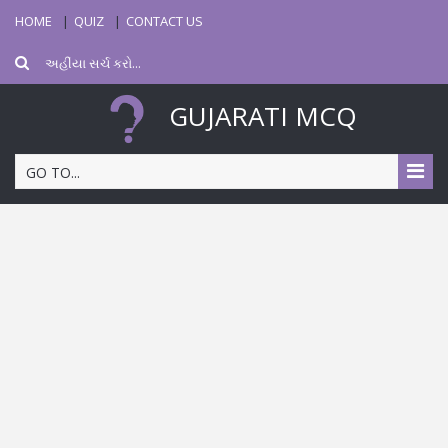
HOME
QUIZ
CONTACT US
GUJARATI MCQ
GO TO...