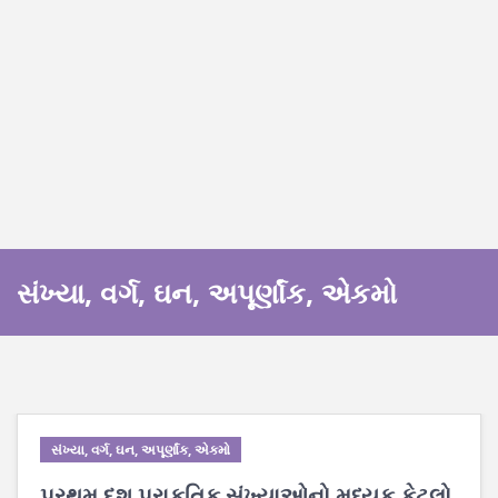
સંખ્યા, વર્ગ, ઘન, અપૂર્ણાંક, એકમો
સંખ્યા, વર્ગ, ઘન, અપૂર્ણાંક, એકમો
પ્રથમ દશ પ્રાકૃતિક સંખ્યાઓનો મધ્યક કેટલો