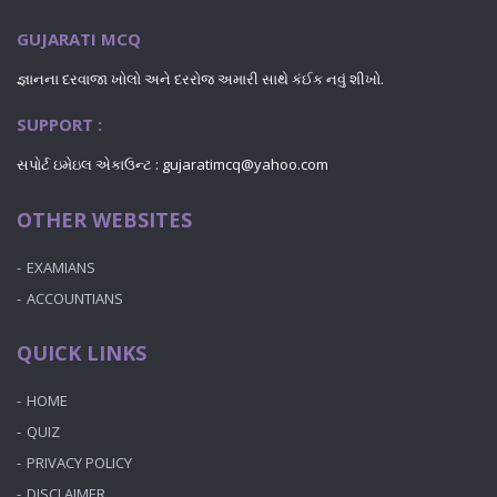
GUJARATI MCQ
જ્ઞાનના દરવાજા ખોલો અને દરરોજ અમારી સાથે કંઈક નવું શીખો.
SUPPORT :
સપોર્ટ ઇમેઇલ એકાઉન્ટ : gujaratimcq@yahoo.com
OTHER WEBSITES
EXAMIANS
ACCOUNTIANS
QUICK LINKS
HOME
QUIZ
PRIVACY POLICY
DISCLAIMER