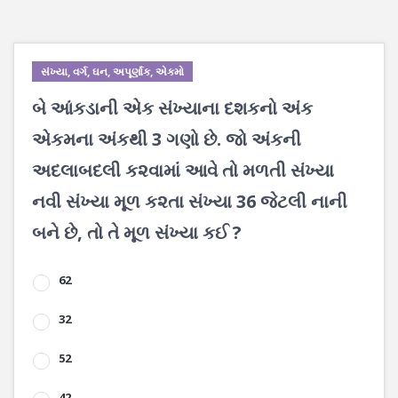
સંખ્યા, વર્ગ, ઘન, અપૂર્ણાંક, એકમો
બે આંકડાની એક સંખ્યાના દશકનો અંક
એકમના અંકથી 3 ગણો છે. જો અંકની
અદલાબદલી ક૨વામાં આવે તો મળતી સંખ્યા
નવી સંખ્યા મૂળ ક૨તા સંખ્યા 36 જેટલી નાની
બને છે, તો તે મૂળ સંખ્યા કઈ ?
62
32
52
42