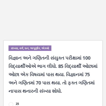
સંખ્યા, વર્ગ, ઘન, અપૂર્ણાંક, એકમો
વિજ્ઞાન અને ગણિતની સંયુક્ત પરીક્ષામાં 100
વિદ્યાર્થીઓએ ભાગ લીધો. 85 વિદ્યાર્થી ઓછામાં
ઓછા એક વિષયમાં પાસ થયા. વિજ્ઞાનમાં 75
અને ગણિતમાં 70 પાસ થયા. તો ફક્ત ગણિતમાં
નાપાસ થનારની સંખ્યા શોધો.
25