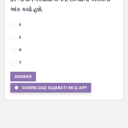
અંક કયો હશે.
5
3
9
7
ANSWER
DOWNLOAD GUJARATI MCQ APP