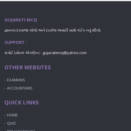
GUJARATI MCQ
જ્ઞાનના દરવાજા ખોલો અને દરરોજ અમારી સાથે કંઈક નવું શીખો.
SUPPORT :
સપોર્ટ ઇમેઇલ એકાઉન્ટ : gujaratimcq@yahoo.com
OTHER WEBSITES
EXAMIANS
ACCOUNTIANS
QUICK LINKS
HOME
QUIZ