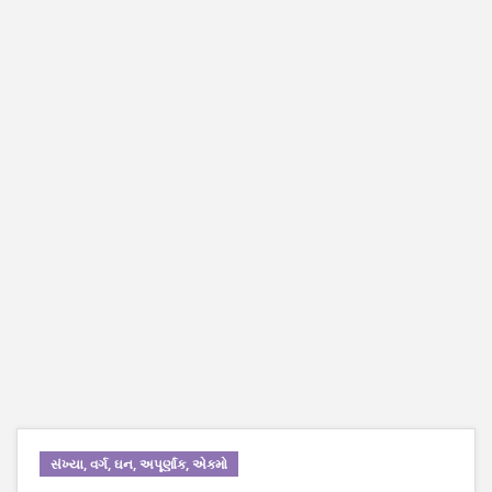
સંખ્યા, વર્ગ, ઘન, અપૂર્ણાંક, એકમો