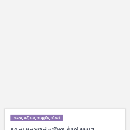
સંખ્યા, વર્ગ, ઘન, અપૂર્ણાંક, એકમો
64 ના ઘનમૂળનું વર્ગમૂળ કેટલું થાય ?