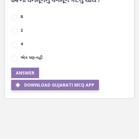
8
2
4
એક પણ નહીં
ANSWER
DOWNLOAD GUJARATI MCQ APP