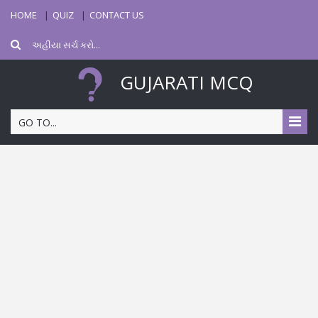
HOME
QUIZ
CONTACT US
GUJARATI MCQ
GO TO...