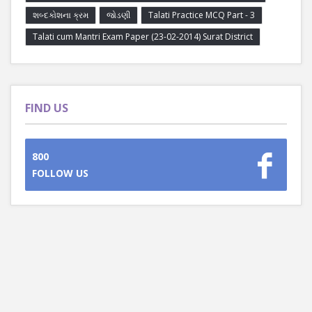
શબ્દકોશના ક્રમ
જોડણી
Talati Practice MCQ Part - 3
Talati cum Mantri Exam Paper (23-02-2014) Surat District
FIND US
800
FOLLOW US