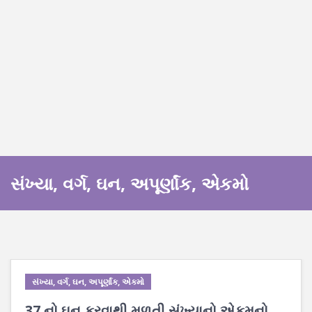
સંખ્યા, વર્ગ, ઘન, અપૂર્ણાંક, એકમો
સંખ્યા, વર્ગ, ઘન, અપૂર્ણાંક, એકમો
37 નો ઘન કરવાથી મળતી સંખ્યાનો એકમનો