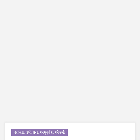
સંખ્યા, વર્ગ, ઘન, અપૂર્ણાંક, એકમો