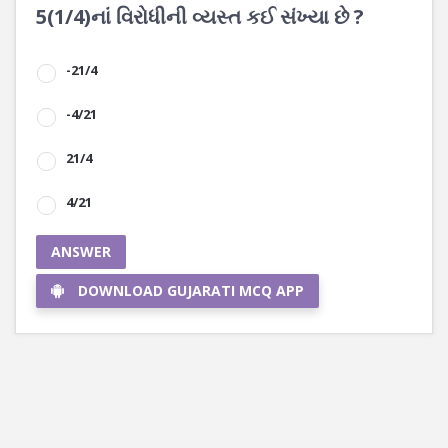
5(1/4)નાં વિરોધીની વ્યસ્ત કઈ સંખ્યા છે ?
-21/4
-4/21
21/4
4/21
ANSWER
DOWNLOAD GUJARATI MCQ APP