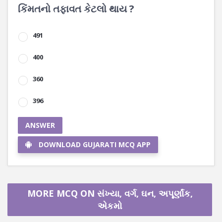
કિંમતનો તફાવત કેટલો થાય ?
491
400
360
396
ANSWER
DOWNLOAD GUJARATI MCQ APP
MORE MCQ ON સંખ્યા, વર્ગ, ઘન, અપૂર્ણાંક,
એકમો