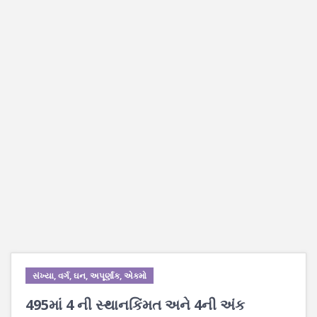
સંખ્યા, વર્ગ, ઘન, અપૂર્ણાંક, એકમો
495માં 4 ની સ્થાનકિંમત અને 4ની અંક