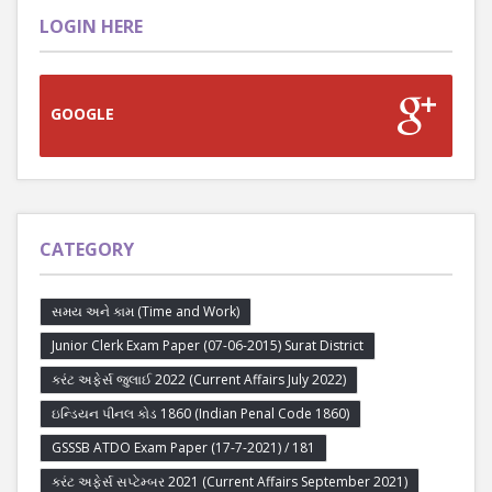
LOGIN HERE
GOOGLE
CATEGORY
સમય અને કામ (Time and Work)
Junior Clerk Exam Paper (07-06-2015) Surat District
કરંટ અફેર્સ જુલાઈ 2022 (Current Affairs July 2022)
ઇન્ડિયન પીનલ કોડ 1860 (Indian Penal Code 1860)
GSSSB ATDO Exam Paper (17-7-2021) / 181
કરંટ અફેર્સ સપ્ટેમ્બર 2021 (Current Affairs September 2021)