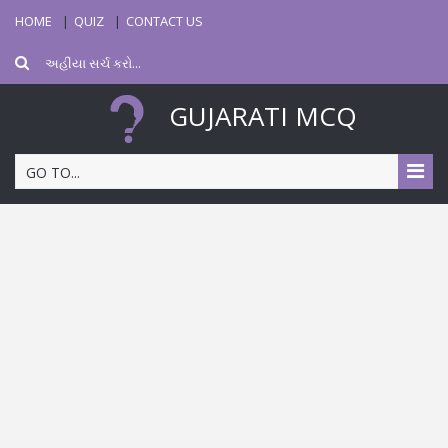
HOME
QUIZ
CONTACT US
GUJARATI MCQ
GO TO...