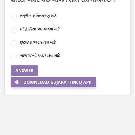
સ્ત્રી સશક્તિકરણ માટે
ઘરેલું હિંસા અટકાવવા માટે
છૂટાછેડા અટકાવવા માટે
બાળ લગ્નો અટકાવવા માટે
ANSWER
DOWNLOAD GUJARATI MCQ APP