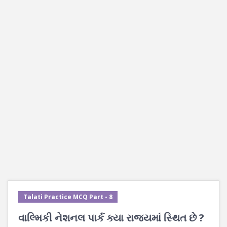
Talati Practice MCQ Part - 8
વાલ્મિકી નેશનલ પાર્ક ક્યા રાજ્યમાં સ્થિત છે ?