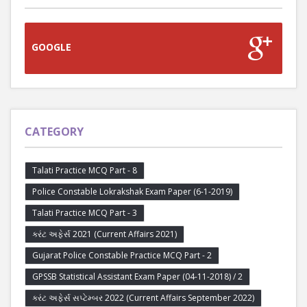
GOOGLE
CATEGORY
Talati Practice MCQ Part - 8
Police Constable Lokrakshak Exam Paper (6-1-2019)
Talati Practice MCQ Part - 3
કરંટ અફેર્સ 2021 (Current Affairs 2021)
Gujarat Police Constable Practice MCQ Part - 2
GPSSB Statistical Assistant Exam Paper (04-11-2018) / 2
કરંટ અફેર્સ સપ્ટેમ્બર 2022 (Current Affairs September 2022)