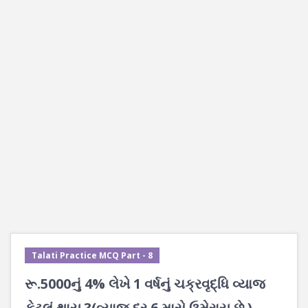
Talati Practice MCQ Part - 8
રૂ.5000નું 4% લેખે 1 વર્ષનું ચક્રવૃદ્ધિ વ્યાજ
કેટલું થાય ?(વ્યાજ દર 6 માસે ઉમેરાય છે.)