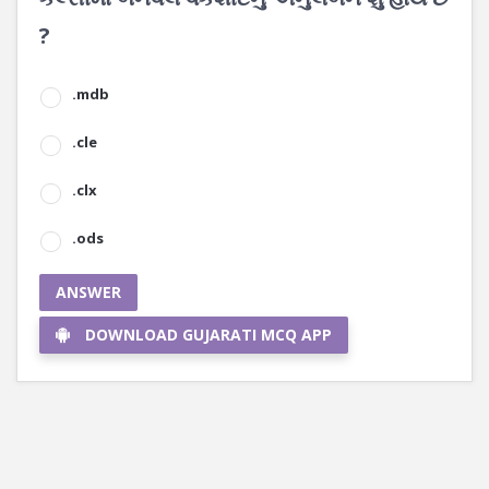
?
.mdb
.cle
.clx
.ods
ANSWER
DOWNLOAD GUJARATI MCQ APP