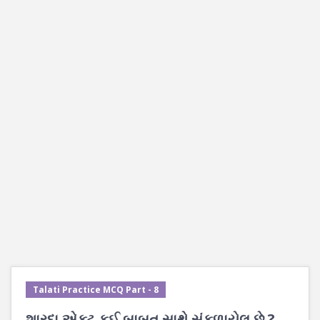
Talati Practice MCQ Part - 8
શારદા એક્ટ કઈ બાબત સાથે સંકળાયેલ છે ?