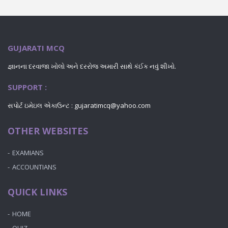
GUJARATI MCQ
જ્ઞાનના દરવાજા ખોલો અને દરરોજ અમારી સાથે કંઈક નવું શીખો.
SUPPORT :
સપોર્ટ ઇમેઇલ એકાઉન્ટ : gujaratimcq@yahoo.com
OTHER WEBSITES
EXAMIANS
ACCOUNTIANS
QUICK LINKS
HOME