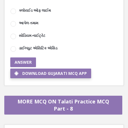
ક્લોરાઈડ ઓફ લાઈમ
આપેલ તમામ
સોડિયમ નાઈટ્રેટ
ડાઈલ્યુટ એસિટિક એસિડ
ANSWER
DOWNLOAD GUJARATI MCQ APP
MORE MCQ ON Talati Practice MCQ
Part - 8