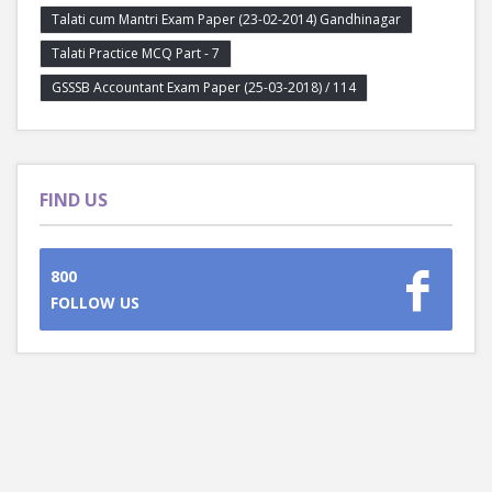
Talati cum Mantri Exam Paper (23-02-2014) Gandhinagar
Talati Practice MCQ Part - 7
GSSSB Accountant Exam Paper (25-03-2018) / 114
FIND US
800
FOLLOW US