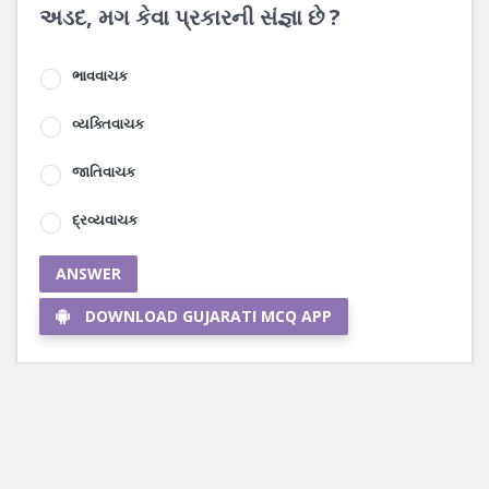
અડદ, મગ કેવા પ્રકારની સંજ્ઞા છે ?
ભાવવાચક
વ્યક્તિવાચક
જાતિવાચક
દ્રવ્યવાચક
ANSWER
DOWNLOAD GUJARATI MCQ APP