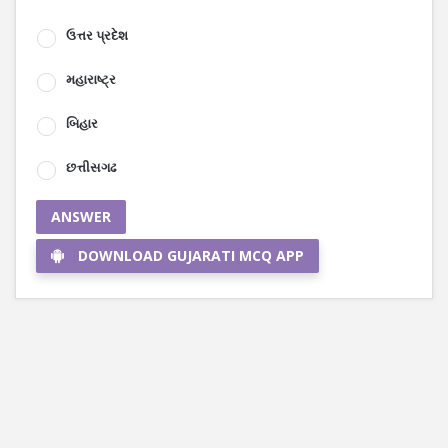
ઉત્તર પ્રદેશ
મહારાષ્ટ્ર
બિહાર
છત્તીસગઢ
ANSWER
DOWNLOAD GUJARATI MCQ APP