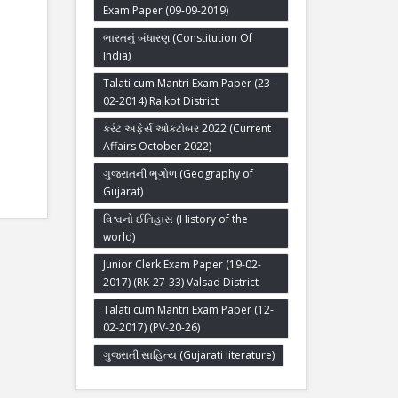
Exam Paper (09-09-2019)
ભારતનું બંધારણ (Constitution Of
India)
Talati cum Mantri Exam Paper (23-
02-2014) Rajkot District
કરંટ અફેર્સ ઓક્ટોબર 2022 (Current
Affairs October 2022)
ગુજરાતની ભૂગોળ (Geography of
Gujarat)
વિશ્વનો ઈતિહાસ (History of the
world)
Junior Clerk Exam Paper (19-02-
2017) (RK-27-33) Valsad District
Talati cum Mantri Exam Paper (12-
02-2017) (PV-20-26)
ગુજરાતી સાહિત્ય (Gujarati literature)