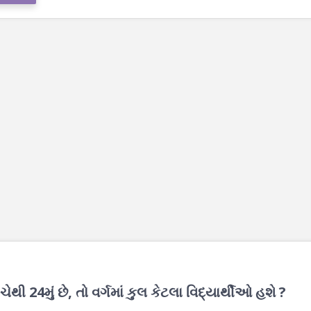
ેથી 24મું છે, તો વર્ગમાં કુલ કેટલા વિદ્યાર્થીઓ હશે ?