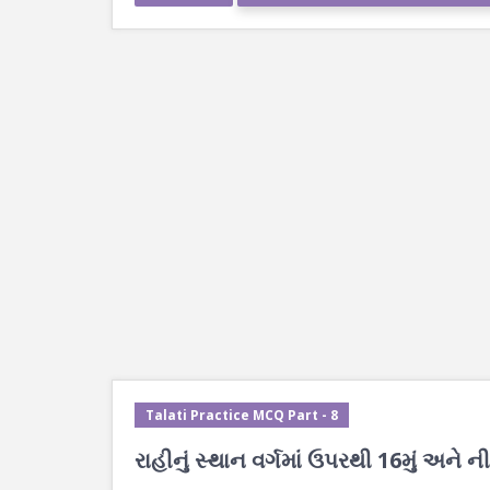
Talati Practice MCQ Part - 8
રાહીનું સ્થાન વર્ગમાં ઉપરથી 16મું અને નીચ