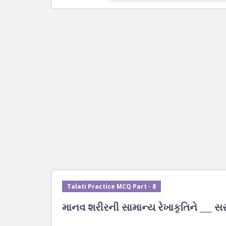
Talati Practice MCQ Part - 8
માનવ શરીરની સામાન્ય રેખાકૃતિને ___ સ