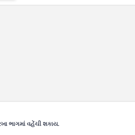
રખા ભાગમાં વહેંચી શકાય.