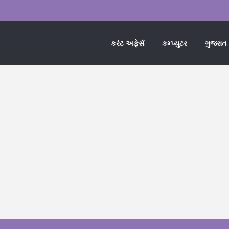
કરંટ અફેર્સ
કમ્પ્યુટર
ગુજરાત