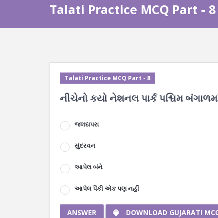
Talati Practice MCQ Part - 8
Talati Practice MCQ Part - 8
નીચેનો કયો નેશનલ પાર્ક પશ્ચિમ બંગાળમા
જલદાપરા
સુંદરવન
આપેલ બંને
આપેલ પૈકી એક પણ નહીં
ANSWER
DOWNLOAD GUJARATI MC