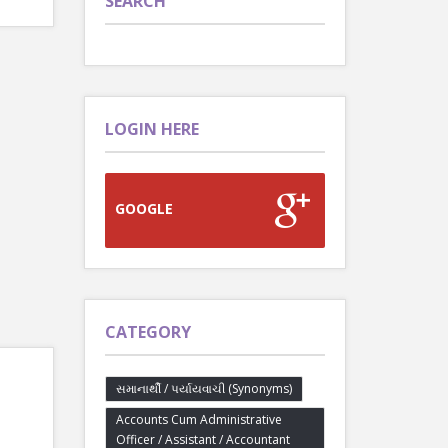
SEARCH
LOGIN HERE
GOOGLE
CATEGORY
સમાનાર્થી / પર્યાયવાચી (Synonyms)
Accounts Cum Administrative
Officer / Assistant / Accountant