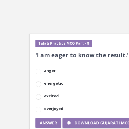
Talati Practice MCQ Part - 8
'I am eager to know the result
anger
energetic
excited
overjoyed
ANSWER
DOWNLOAD GUJARATI MC