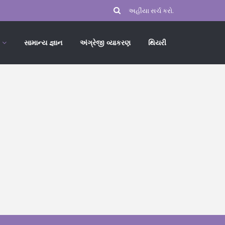
સામાન્ય જ્ઞાન
અંગ્રેજી વ્યાકરણ
થિયરી