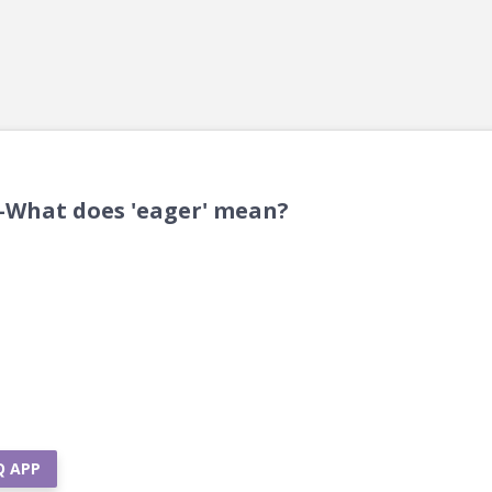
.'-What does 'eager' mean?
Q APP