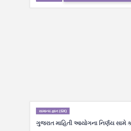
સામાન્ય જ્ઞાન (GK)
ગુજરાત માહિતી આયોગના નિર્ણય સામે