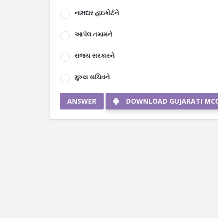
નામદાર હાઇકોર્ટને
આપેલ તમામને
રાજ્ય સરકારને
મુખ્ય સચિવને
ANSWER
DOWNLOAD GUJARATI MC