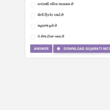
ઇન્દરાથી કવિતા ગવડાવાય છે
ધોની ક્રિકેટ રમાડે છે
મહારાજ હસે છે
તે રોજ ટોપરૂ ખાય છે
ANSWER
DOWNLOAD GUJARATI MC