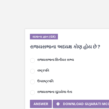
સામાન્ય જ્ઞાન (GK)
રાજયસભાના અધ્યક્ષ કોણ હોય છે ?
રાજયસભાના સિનીયર સભ્ય
રાષ્ટ્રપતિ
ઉપરાષ્ટ્રપતિ
રાજયસભાના ચુંટાયેલા નેતા
ANSWER
DOWNLOAD GUJARATI MC