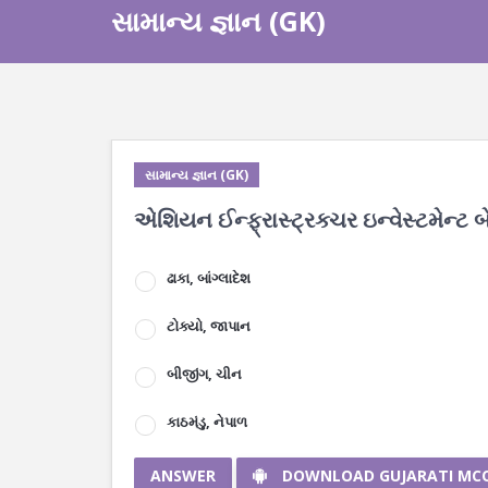
સામાન્ય જ્ઞાન (GK)
સામાન્ય જ્ઞાન (GK)
એશિયન ઈન્ફ્રાસ્ટ્રક્ચર ઇન્વેસ્ટમેન્ટ બે
ઢાકા, બાંગ્લાદેશ
ટોક્યો, જાપાન
બીજીંગ, ચીન
કાઠમંડુ, નેપાળ
ANSWER
DOWNLOAD GUJARATI MC