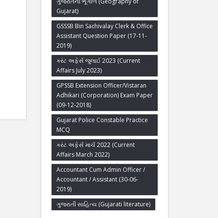
ગુજરાતની ભૂગોળ (Geography of
Gujarat)
GSSSB Bin Sachivalay Clerk & Office
Assistant Question Paper (17-11-
2019)
કરંટ અફેર્સ જુલાઈ 2023 (Current
Affairs July 2023)
GPSSB Extension Officer/Vistaran
Adhikari (Corporation) Exam Paper
(09-12-2018)
Gujarat Police Constable Practice
MCQ
કરંટ અફેર્સ માર્ચ 2022 (Current
Affairs March 2022)
Accountant Cum Admin Officer /
Accountant / Assistant (30-06-
2019)
ગુજરાતી સાહિત્ય (Gujarati literature)