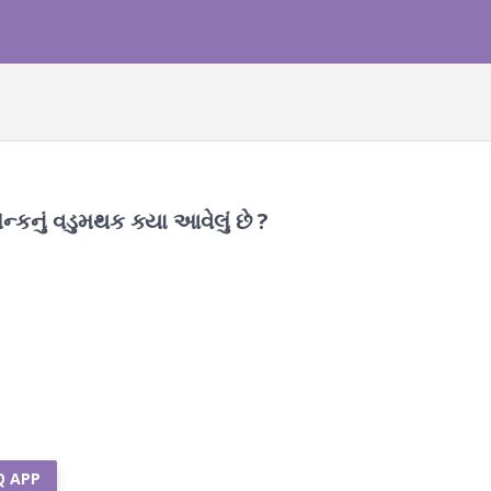
ન્કનું વડુમથક ક્યા આવેલું છે ?
Q APP