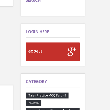
SEARCH
LOGIN HERE
GOOGLE
CATEGORY
Talati Practice MCQ Part - 9
સંયોજક