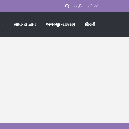
સામાન્ય જ્ઞાન
અંગ્રેજી વ્યાકરણ
થિયરી