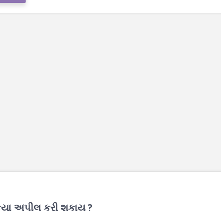
 કયા અપીલ કરી શકાય ?