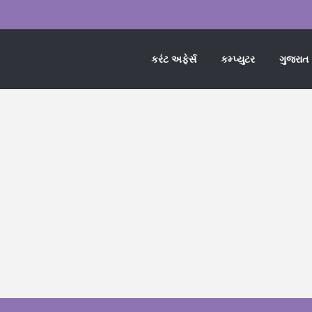
કરંટ અફેર્સ
કમ્પ્યુટર
ગુજરાત