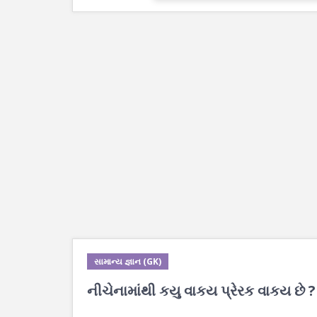
સામાન્ય જ્ઞાન (GK)
નીચેનામાંથી કયુ વાકય પ્રેરક વાકય છે ?