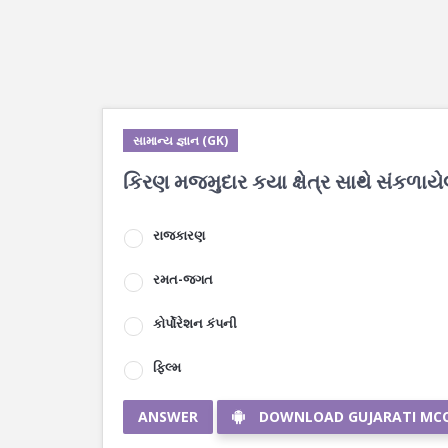
સામાન્ય જ્ઞાન (GK)
કિરણ મજમુદાર કયા ક્ષેત્ર સાથે સંકળાયે
રાજકારણ
રમત-જગત
કોર્પોરેશન કંપની
ફિલ્મ
ANSWER
DOWNLOAD GUJARATI MC