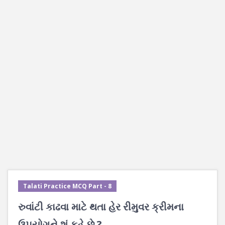
Talati Practice MCQ Part - 8
રુવાંટી કાઢવા માટે થતા હેર રીમુવર ક્રીમના
ઉપયોગને શું કહે છે ?