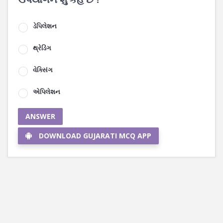
ડેપિલેશન
થ્રેડિંગ
વેક્સિંગ
એપિલેશન
ANSWER
DOWNLOAD GUJARATI MCQ APP