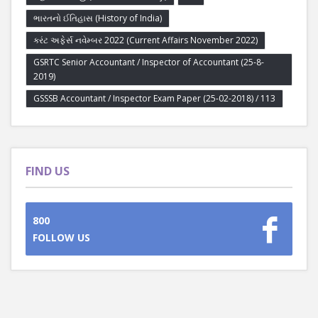
ભારતનો ઈતિહાસ (History of India)
કરંટ અફેર્સ નવેમ્બર 2022 (Current Affairs November 2022)
GSRTC Senior Accountant / Inspector of Accountant (25-8-
2019)
GSSSB Accountant / Inspector Exam Paper (25-02-2018) / 113
FIND US
800
FOLLOW US