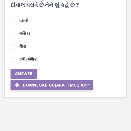
દીવાલ ધરાવે છે તેને શું કહે છે ?
ધમની
લસિકા
શિરા
રુધિરકેશિકા
ANSWER
DOWNLOAD GUJARATI MCQ APP