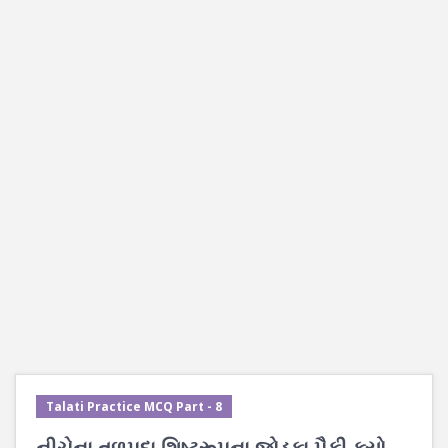
Talati Practice MCQ Part - 8
નીચેના તળપદા શિષ્ટરૂપના જોડકા પૈકી ક્યો