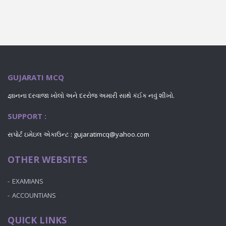
GUJARATI MCQ
જ્ઞાનના દરવાજા ખોલો અને દરરોજ અમારી સાથે કંઈક નવું શીખો.
SUPPORT :
સપોર્ટ ઇમેઇલ એકાઉન્ટ : gujaratimcq@yahoo.com
OTHER WEBSITES
EXAMIANS
ACCOUNTIANS
QUICK LINKS