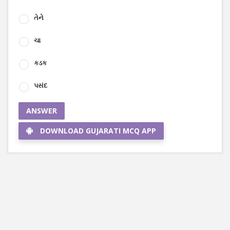
તેને
ચા
કડક
પસંદ
ANSWER
DOWNLOAD GUJARATI MCQ APP