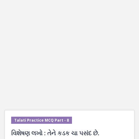
Talati Practice MCQ Part - 8
વિશેષણ લખો : તેને કડક ચા પસંદ છે.