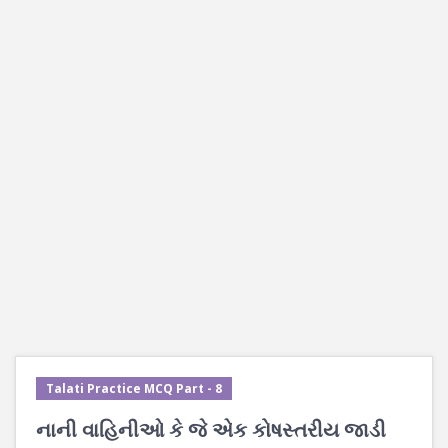
Talati Practice MCQ Part - 8
નાની વાહિનીઓ કે જે એક કોષસ્તરીય જાડી