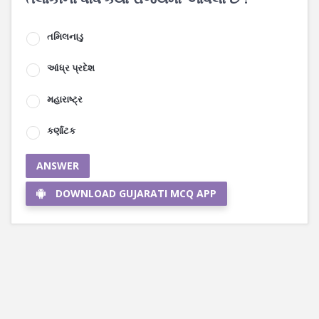
તમિલનાડુ
આંધ્ર પ્રદેશ
મહારાષ્ટ્ર
કર્ણાટક
ANSWER
DOWNLOAD GUJARATI MCQ APP