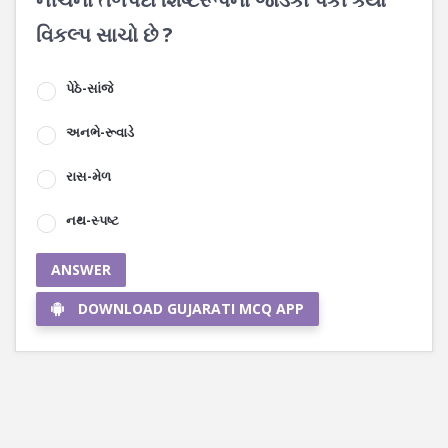
વિકલ્પ સાચો છે ?
પેઠે-સાંજે
અનભે-રૂવાડે
રાસ-મેળ
નથ-સ્પષ્ટ
ANSWER
DOWNLOAD GUJARATI MCQ APP