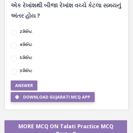
એક રેખાંશથી બીજા રેખાંશ વચ્ચે કેટલા સમયનું
અંતર હોય ?
2 મિનિટ
4 મિનિટ
5 મિનિટ
3 મિનિટ
ANSWER
DOWNLOAD GUJARATI MCQ APP
MORE MCQ ON Talati Practice MCQ