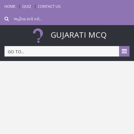
HOME
QUIZ
CONTACT US
GUJARATI MCQ
GO TO...