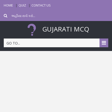
HOME
QUIZ
CONTACT US
GUJARATI MCQ
GO TO...