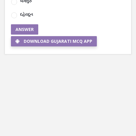
બેંગલુરુ
દહેરાદૂન
ANSWER
DOWNLOAD GUJARATI MCQ APP