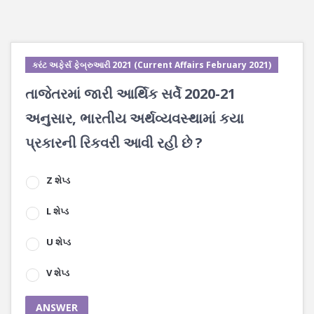
કરંટ અફેર્સ ફેબ્રુઆરી 2021 (Current Affairs February 2021)
તાજેતરમાં જારી આર્થિક સર્વે 2020-21
અનુસાર, ભારતીય અર્થવ્યવસ્થામાં કયા
પ્રકારની રિકવરી આવી રહી છે ?
Z શેપ્ડ
L શેપ્ડ
U શેપ્ડ
V શેપ્ડ
ANSWER