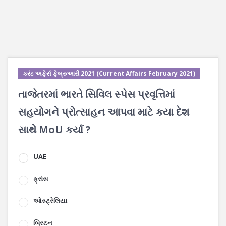
કરંટ અફેર્સ ફેબ્રુઆરી 2021 (Current Affairs February 2021)
તાજેતરમાં ભારતે સિવિલ સ્પેસ પ્રવૃત્તિમાં
સહયોગને પ્રોત્સાહન આપવા માટે કયા દેશ
સાથે MoU કર્યા ?
UAE
ફ્રાંસ
ઓસ્ટ્રેલિયા
બ્રિટન