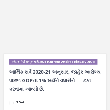
કરંટ અફેર્સ ફેબ્રુઆરી 2021 (Current Affairs February 2021)
આર્થિક સર્વે 2020-21 અનુસાર, જાહેર આરોગ્ય
પાછળ GDPના 1% ખર્ચને વધારીને ___ ટકા
કરવામાં આવ્યો છે.
3.5-4