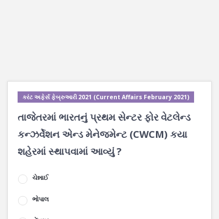
કરંટ અફેર્સ ફેબ્રુઆરી 2021 (Current Affairs February 2021)
તાજેતરમાં ભારતનું પ્રથમ સેન્ટર ફોર વેટલેન્ડ
કન્ઝર્વેશન એન્ડ મેનેજમેન્ટ (CWCM) કયા
શહેરમાં સ્થાપવામાં આવ્યું ?
ચેન્નાઈ
ભોપાલ