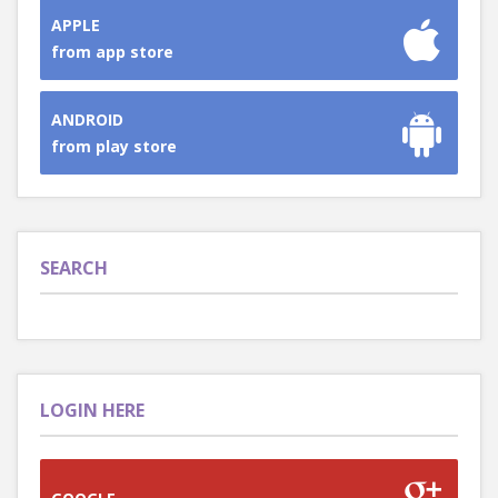
APPLE
from app store
ANDROID
from play store
SEARCH
LOGIN HERE