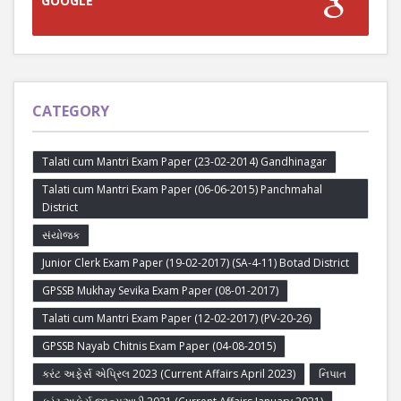
GOOGLE
CATEGORY
Talati cum Mantri Exam Paper (23-02-2014) Gandhinagar
Talati cum Mantri Exam Paper (06-06-2015) Panchmahal
District
સંયોજક
Junior Clerk Exam Paper (19-02-2017) (SA-4-11) Botad District
GPSSB Mukhay Sevika Exam Paper (08-01-2017)
Talati cum Mantri Exam Paper (12-02-2017) (PV-20-26)
GPSSB Nayab Chitnis Exam Paper (04-08-2015)
કરંટ અફેર્સ એપ્રિલ 2023 (Current Affairs April 2023)
નિપાત