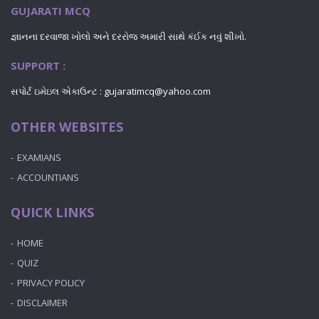
GUJARATI MCQ
જ્ઞાનના દરવાજા ખોલો અને દરરોજ અમારી સાથે કંઈક નવું શીખો.
SUPPORT :
સપોર્ટ ઇમેઇલ એકાઉન્ટ : gujaratimcq@yahoo.com
OTHER WEBSITES
EXAMIANS
ACCOUNTIANS
QUICK LINKS
HOME
QUIZ
PRIVACY POLICY
DISCLAIMER