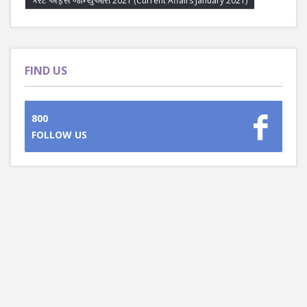
કરંટ અફેર્સ જાન્યુઆરી 2021 (Current Affairs January 2021)
FIND US
800
FOLLOW US