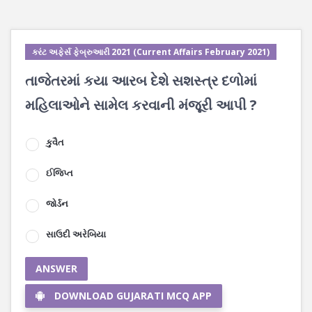
કરંટ અફેર્સ ફેબ્રુઆરી 2021 (Current Affairs February 2021)
તાજેતરમાં કયા આરબ દેશે સશસ્ત્ર દળોમાં
મહિલાઓને સામેલ કરવાની મંજૂરી આપી ?
કુવૈત
ઈજિપ્ત
જોર્ડન
સાઉદી અરેબિયા
ANSWER
DOWNLOAD GUJARATI MCQ APP