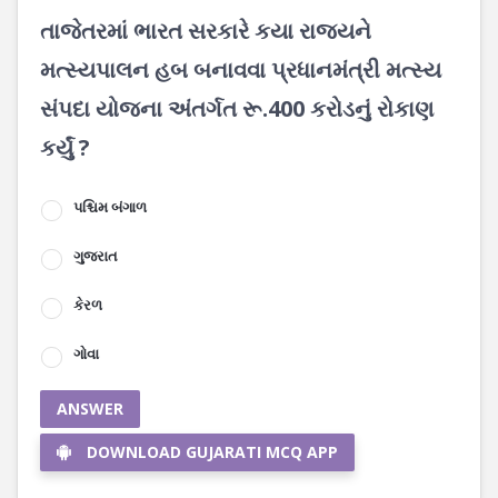
તાજેતરમાં ભારત સરકારે કયા રાજ્યને
મત્સ્યપાલન હબ બનાવવા પ્રધાનમંત્રી મત્સ્ય
સંપદા યોજના અંતર્ગત રૂ.400 કરોડનું રોકાણ
કર્યું ?
પશ્ચિમ બંગાળ
ગુજરાત
કેરળ
ગોવા
ANSWER
DOWNLOAD GUJARATI MCQ APP