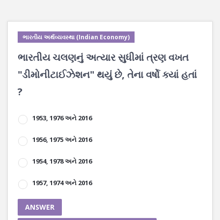
ભારતીય અર્થવ્યવસ્થા (Indian Economy)
ભારતીય ચલણનું અત્યાર સુધીમાં ત્રણ વખત
"ડીમોનીટાઈઝેશન" થયું છે, તેના વર્ષો ક્યાં હતાં
?
1953, 1976 અને 2016
1956, 1975 અને 2016
1954, 1978 અને 2016
1957, 1974 અને 2016
ANSWER