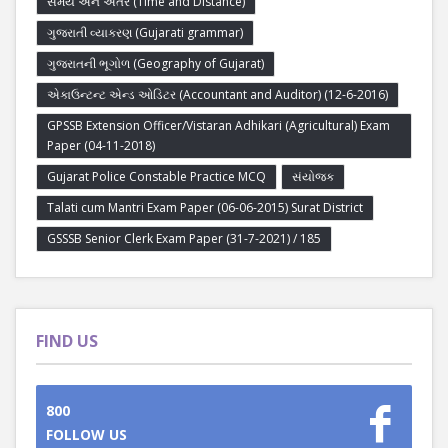
સમય અને અંતર (Time and Distance)
ગુજરાતી વ્યાકરણ (Gujarati grammar)
ગુજરાતની ભૂગોળ (Geography of Gujarat)
એકાઉન્ટન્ટ એન્ડ ઓડિટર (Accountant and Auditor) (12-6-2016)
GPSSB Extension Officer/Vistaran Adhikari (Agricultural) Exam
Paper (04-11-2018)
Gujarat Police Constable Practice MCQ
સંયોજક
Talati cum Mantri Exam Paper (06-06-2015) Surat District
GSSSB Senior Clerk Exam Paper (31-7-2021) / 185
FIND US
800
FOLLOW US