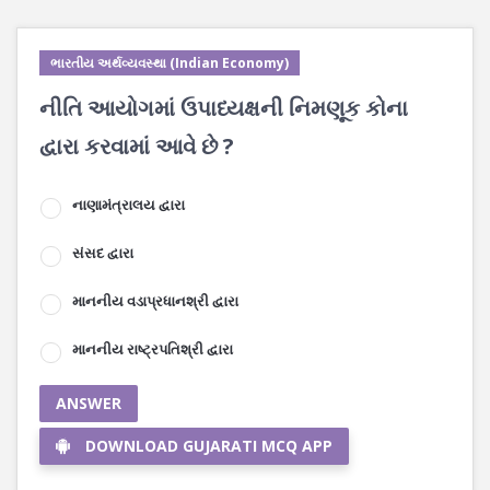
ભારતીય અર્થવ્યવસ્થા (Indian Economy)
નીતિ આયોગમાં ઉપાધ્યક્ષની નિમણૂક કોના
દ્વારા કરવામાં આવે છે ?
નાણામંત્રાલય દ્વારા
સંસદ દ્વારા
માનનીય વડાપ્રધાનશ્રી દ્વારા
માનનીય રાષ્ટ્રપતિશ્રી દ્વારા
ANSWER
DOWNLOAD GUJARATI MCQ APP