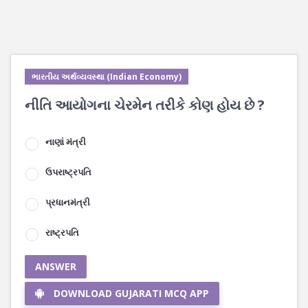
ભારતીય અર્થવ્યવસ્થા (Indian Economy)
નીતિ આયોગના ચેરમેન તરીકે કોણ હોય છે ?
નાણાં મંત્રી
ઉપરાષ્ટ્રપતિ
પ્રધાનમંત્રી
રાષ્ટ્રપતિ
ANSWER
DOWNLOAD GUJARATI MCQ APP