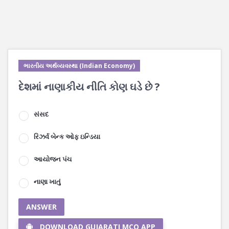
ભારતીય અર્થવ્યવસ્થા (Indian Economy)
દેશમાં નાણાકીય નીતિ કોણ ઘડે છે ?
સંસદ
રિઝર્વ બેન્ક ઓફ ઇન્ડિયા
આયોજન પંચ
નાણા ખાતું
ANSWER
DOWNLOAD GUJARATI MCQ APP