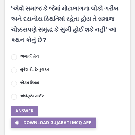
'એવો સમાજ કે જેમાં મોટાભાગના લોકો ગરીબ
અને દયનીય સ્થિતિમાં રહેતા હોય તે સમાજ
ચોક્કસપણે સમૃદ્ધ કે સુખી હોઈ શકે નહી' આ
કથન કોનું છે ?
અમર્ત્ય સેન
સુરેશ ડી. ટેન્ડુલકર
એડમ સ્મિથ
એલંફ્રેડ માર્શલ
ANSWER
DOWNLOAD GUJARATI MCQ APP