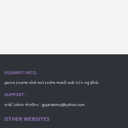
GUJARATI MCQ
જ્ઞાનના દરવાજા ખોલો અને દરરોજ અમારી સાથે કંઈક નવું શીખો.
SUPPORT :
સપોર્ટ ઇમેઇલ એકાઉન્ટ : gujaratimcq@yahoo.com
OTHER WEBSITES