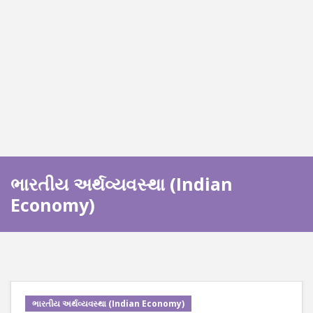
ભારતીય અર્થવ્યવસ્થા (Indian
Economy)
ભારતીય અર્થવ્યવસ્થા (Indian Economy)