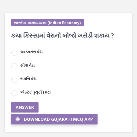
ભારતીય અર્થવ્યવસ્થા (Indian Economy)
કયા કિસ્સામાં વેરાનો બોજો ખસેડી શકાય ?
આડકતરા વેરા
સીધા વેરા
સંપત્તિ વેરા
એસ્ટેટ ડ્યુટી (કર)
ANSWER
DOWNLOAD GUJARATI MCQ APP