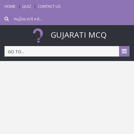
HOME
QUIZ
CONTACT US
GUJARATI MCQ
GO TO...