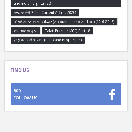
and India - dignitaries)
કરંટ અફેર્સ 2020 (Current Affairs 2020)
એકાઉન્ટન્ટ એન્ડ ઓડિટર (Accountant and Auditor) (12-6-2016)
શબ્દકોશના ક્રમ
Talati Practice MCQ Part - 8
ગુણોત્તર અને પ્રમાણ (Ratio and Proportion)
FIND US
800
FOLLOW US