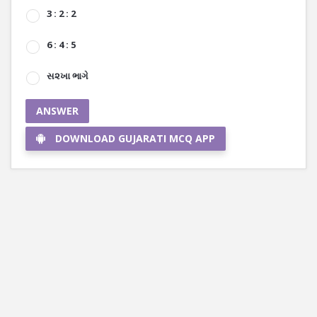
3 : 2 : 2
6 : 4 : 5
સ૨ખા ભાગે
ANSWER
DOWNLOAD GUJARATI MCQ APP