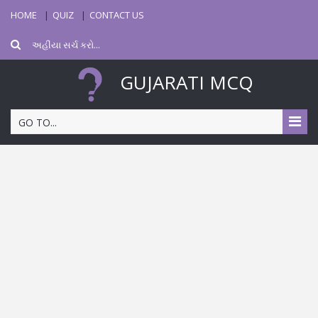
HOME
QUIZ
CONTACT US
GUJARATI MCQ
GO TO...