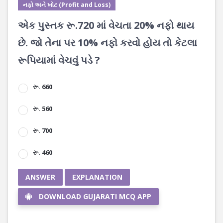
નફો અને ખોટ (Profit and Loss)
એક પુસ્તક રૂ.720 માં વેચતા 20% નફો થાય
છે. જો તેના ૫ર 10% નફો કરવો હોય તો કેટલા
રૂપિયામાં વેચવું પડે ?
રૂ. 660
રૂ. 560
રૂ. 700
રૂ. 460
ANSWER
EXPLANATION
DOWNLOAD GUJARATI MCQ APP