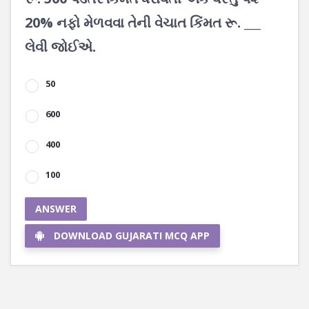
20% નફો મેળવવા તેની વેચાત કિંમત રૂ. ___
લેવી જોઈએ.
50
600
400
100
ANSWER
DOWNLOAD GUJARATI MCQ APP