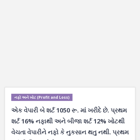
નફો અને ખોટ (Profit and Loss)
એક વેપારી બે શર્ટ 1050 રૂ. માં ખરીદે છે. પ્રથમ
શર્ટ 16% નફાથી અને બીજા શર્ટ 12% ખોટથી
વેચતા વેપારીને નફો કે નુકસાન થતુ નથી. પ્રથમ