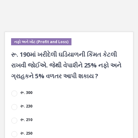
નફો અને ખોટ (Profit and Loss)
રૂ. 190માં ખરીદેલી ઘડિયાળની કિંમત કેટલી
રાખવી જોઈએ. જેથી વેપા૨ીને 25% નફો અને
ગ્રાહકને 5% વળતર આપી શકાય ?
રૂ. 300
રૂ. 230
રૂ. 210
રૂ. 250