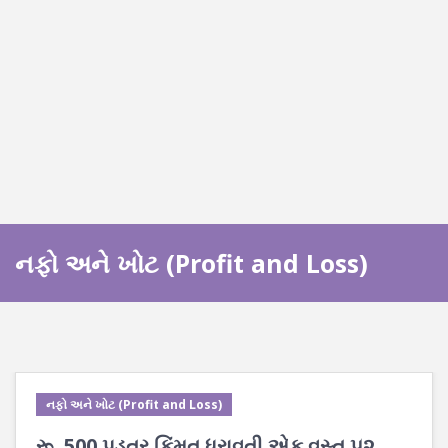
નફો અને ખોટ (Profit and Loss)
નફો અને ખોટ (Profit and Loss)
રૂ. 500 પડતર કિંમત ધરાવતી એક વસ્તુ ૫૨