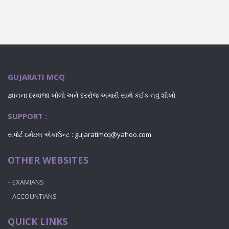
GUJARATI MCQ
જ્ઞાનના દરવાજા ખોલો અને દરરોજ અમારી સાથે કંઈક નવું શીખો.
SUPPORT :
સપોર્ટ ઇમેઇલ એકાઉન્ટ : gujaratimcq@yahoo.com
OTHER WEBSITES
EXAMIANS
ACCOUNTIANS
QUICK LINKS