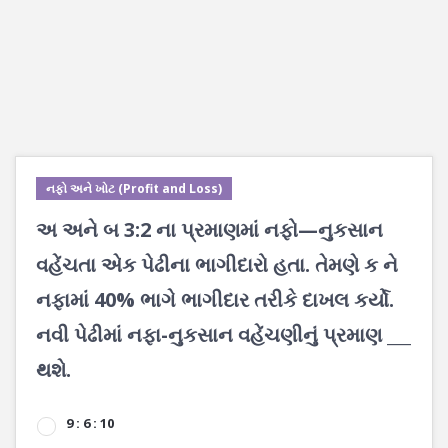
નફો અને ખોટ (Profit and Loss)
અ અને બ 3:2 ના પ્રમાણમાં નફો—નુકસાન
વહેંચતા એક પેઢીના ભાગીદારો હતા. તેમણે ક ને
નફામાં 40% ભાગે ભાગીદાર તરીકે દાખલ કર્યો.
નવી પેઢીમાં નફા-નુકસાન વહેંચણીનું પ્રમાણ ___
થશે.
9 : 6 : 10