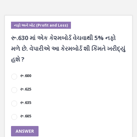
નફો અને ખોટ (Profit and Loss)
રૂ.630 માં એક કે૨મબોર્ડ વેચવાથી 5% નફો
મળે છે. વેપારીએ આ કેરમબોર્ડ શી કિંમતે ખરીદ્યું
હશે ?
રૂ.600
રૂ.625
રૂ.635
રૂ.605
ANSWER