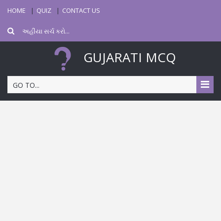
HOME
QUIZ
CONTACT US
GUJARATI MCQ
GO TO...