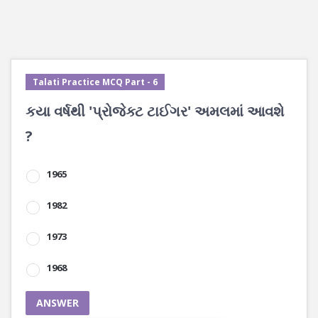
Talati Practice MCQ Part - 6
કયા વર્ષથી 'પ્રોજેક્ટ ટાઈગર' અમલમાં આવશે
?
1965
1982
1973
1968
ANSWER