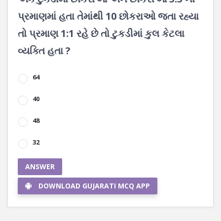
પ્રમાણમાં હતા તેમાંથી 10 છોકરાઓ જતા રહ્યા
તો પ્રમાણ 1:1 રહે છે તો ટુકડીમાં કુલ કેટલા
વ્યક્તિ હતા ?
64
40
48
32
ANSWER
DOWNLOAD GUJARATI MCQ APP