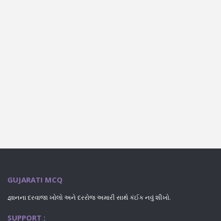
GUJARATI MCQ
જ્ઞાનના દરવાજા ખોલો અને દરરોજ અમારી સાથે કંઈક નવું શીખો.
SUPPORT :