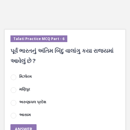
Talati Practice MCQ Part - 6
પૂર્વ ભારતનું અંતિમ બિંદુ વાલાંગુ કયા રાજ્યમાં
આવેલું છે ?
મિઝોરમ
મણિપુર
અરુણાચલ પ્રદેશ
આસામ
ANSWER