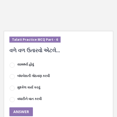
Talati Practice MCQ Part - 6
વળે વળ ઉતારવો એટલે.‌‌..
સામર્થ્ય હોવું
બંધબેસતી ગોઠવણ કરવી
મુશ્કેલ કાર્ય કરવું
વધારીને વાત કરવી
ANSWER