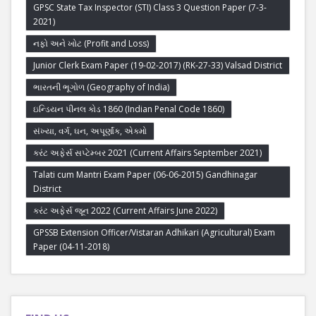
GPSC State Tax Inspector (STI) Class 3 Question Paper (7-3-
2021)
નફો અને ખોટ (Profit and Loss)
Junior Clerk Exam Paper (19-02-2017) (RK-27-33) Valsad District
ભારતની ભૂગોળ (Geography of India)
ઇન્ડિયન પીનલ કોડ 1860 (Indian Penal Code 1860)
સંખ્યા, વર્ગ, ઘન, અપૂર્ણાંક, એકમો
કરંટ અફેર્સ સપ્ટેમ્બર 2021 (Current Affairs September 2021)
Talati cum Mantri Exam Paper (06-06-2015) Gandhinagar
District
કરંટ અફેર્સ જૂન 2022 (Current Affairs June 2022)
GPSSB Extension Officer/Vistaran Adhikari (Agricultural) Exam
Paper (04-11-2018)