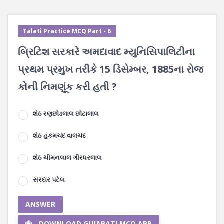
Talati Practice MCQ Part - 6
બ્રિટિશ સરકારે અમદાવાદ મ્યુનિસિપાલિટીના
પ્રથમ પ્રમુખ તરીકે 15 ડિસેમ્બર, 1885ના રોજ
કોની નિમણૂંક કરી હતી ?
શેઠ રણછોડલાલ છોટાલાલ
શેઠ હકમચંદ વાલચંદ
શેઠ ચીમનલાલ ગીરધરલાલ
સરદાર પટેલ
ANSWER
DOWNLOAD GUJARATI MCQ APP