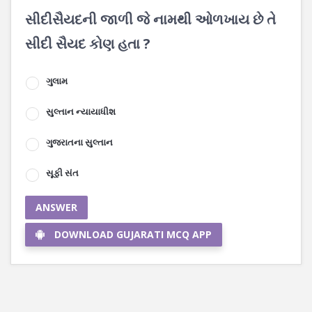
સીદીસૈયદની જાળી જે નામથી ઓળખાય છે તે
સીદી સૈયદ કોણ હતા ?
ગુલામ
સુલ્તાન ન્યાયાધીશ
ગુજરાતના સુલ્તાન
સૂફી સંત
ANSWER
DOWNLOAD GUJARATI MCQ APP