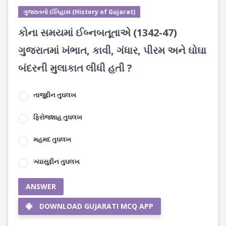
ગુજરાતનો ઈતિહાસ (History of Gujarat)
કોના સમયમાં ઈબ્નબતૂતાએ (1342-47)
ગુજરાતમાં ખંભાત, કાવી, ગંધાર, પીરમ અને ઘોઘા
બંદરની મુલાકાત લીધી હતી ?
તાજુદ્દીન તુઘલખ
ફિરોજશાહ તુઘલખ
મહમદ તુઘલખ
ગ્યાસુદ્દીન તુઘલખ
ANSWER
DOWNLOAD GUJARATI MCQ APP