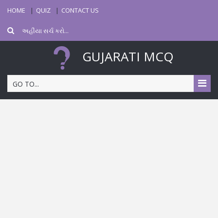
HOME
QUIZ
CONTACT US
GUJARATI MCQ
GO TO...