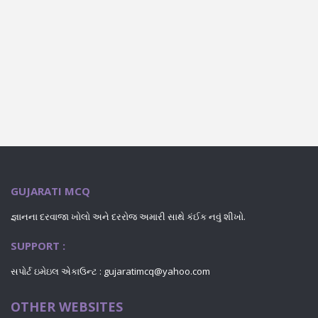
GUJARATI MCQ
જ્ઞાનના દરવાજા ખોલો અને દરરોજ અમારી સાથે કંઈક નવું શીખો.
SUPPORT :
સપોર્ટ ઇમેઇલ એકાઉન્ટ : gujaratimcq@yahoo.com
OTHER WEBSITES