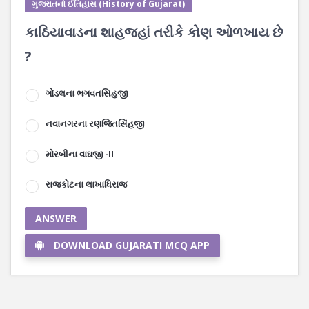
ગુજરાતનો ઈતિહાસ (History of Gujarat)
કાઠિયાવાડના શાહજહાં તરીકે કોણ ઓળખાય છે
?
ગોંડલના ભગવતસિંહજી
નવાનગરના રણજિતસિંહજી
મોરબીના વાઘજી -II
રાજકોટના લાખાધિરાજ
ANSWER
DOWNLOAD GUJARATI MCQ APP