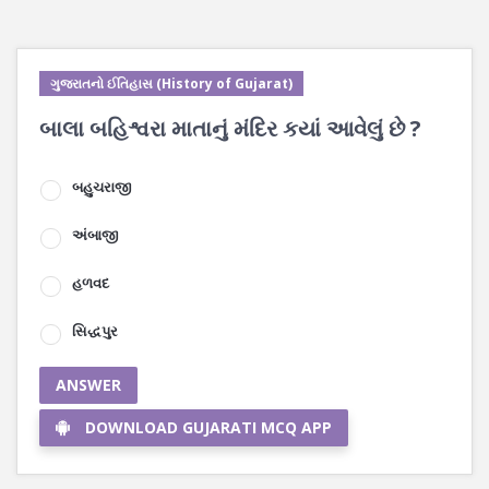
ગુજરાતનો ઈતિહાસ (History of Gujarat)
બાલા બહિશ્વરા માતાનું મંદિર કયાં આવેલું છે ?
બહુચરાજી
અંબાજી
હળવદ
સિદ્ધપુર
ANSWER
DOWNLOAD GUJARATI MCQ APP