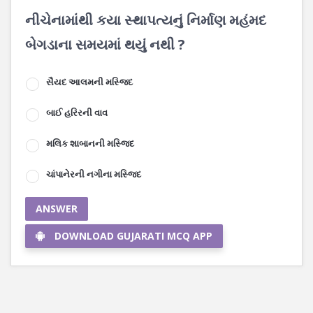
નીચેનામાંથી કયા સ્થાપત્યનું નિર્માણ મહંમદ
બેગડાના સમયમાં થયું નથી ?
સૈયદ આલમની મસ્જિદ
બાઈ હરિરની વાવ
મલિક શાબાનની મસ્જિદ
ચાંપાનેરની નગીના મસ્જિદ
ANSWER
DOWNLOAD GUJARATI MCQ APP