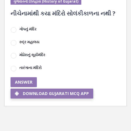
ગુજરાતનો ઈતિહાસ (History of Gujarat)
નીચેનામાંથી કયા મંદિરો સોલંકીકાળના નથી ?
ગોપનું મંદિર
રુદ્ર મહાલય
મોઢેરાનું સૂર્યમંદિર
તારંગાના મંદિરો
ANSWER
DOWNLOAD GUJARATI MCQ APP