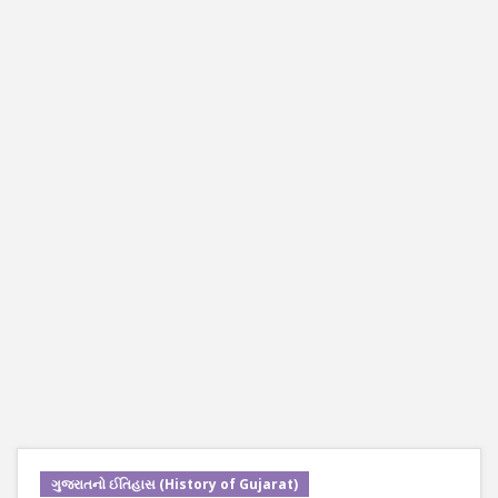
ગુજરાતનો ઈતિહાસ (History of Gujarat)