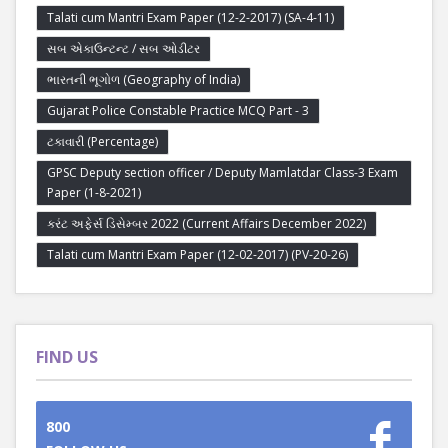
Talati cum Mantri Exam Paper (12-2-2017) (SA-4-11)
સબ એકાઉન્ટન્ટ / સબ ઓડીટર
ભારતની ભૂગોળ (Geography of India)
Gujarat Police Constable Practice MCQ Part - 3
ટકાવારી (Percentage)
GPSC Deputy section officer / Deputy Mamlatdar Class-3 Exam
Paper (1-8-2021)
કરંટ અફેર્સ ડિસેમ્બર 2022 (Current Affairs December 2022)
Talati cum Mantri Exam Paper (12-02-2017) (PV-20-26)
FIND US
800