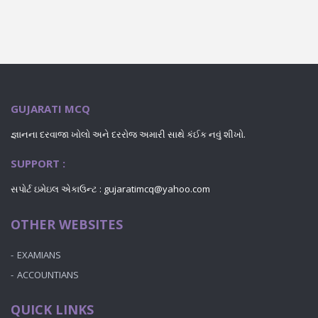
GUJARATI MCQ
જ્ઞાનના દરવાજા ખોલો અને દરરોજ અમારી સાથે કંઈક નવું શીખો.
SUPPORT :
સપોર્ટ ઇમેઇલ એકાઉન્ટ : gujaratimcq@yahoo.com
OTHER WEBSITES
EXAMIANS
ACCOUNTIANS
QUICK LINKS