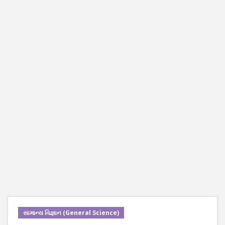
સામાન્ય વિજ્ઞાન (General Science)