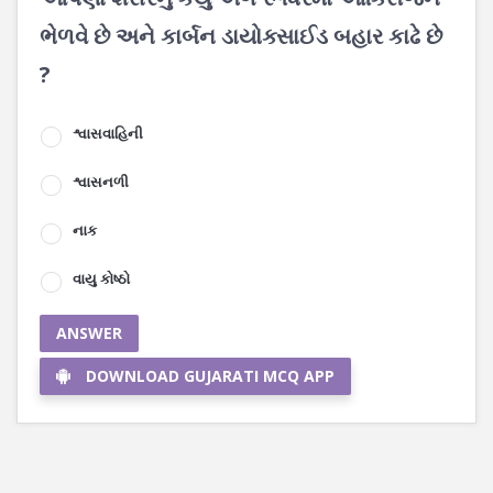
ભેળવે છે અને કાર્બન ડાયોક્સાઈડ બહાર કાઢે છે
?
શ્વાસવાહિની
શ્વાસનળી
નાક
વાયુ કોષ્ઠો
ANSWER
DOWNLOAD GUJARATI MCQ APP