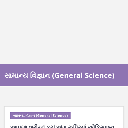
સામાન્ય વિજ્ઞાન (General Science)
સામાન્ય વિજ્ઞાન (General Science)
આપણા શરીરનું કયું અંગ રૂધિરમાં ઓક્સિજન