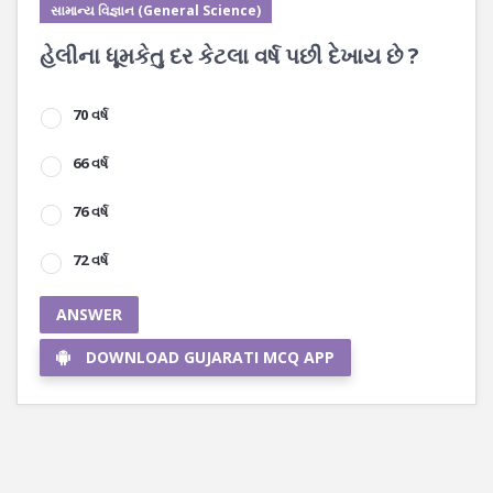
સામાન્ય વિજ્ઞાન (General Science)
હેલીના ધૂમકેતુ દર કેટલા વર્ષ પછી દેખાય છે ?
70 વર્ષ
66 વર્ષ
76 વર્ષ
72 વર્ષ
ANSWER
DOWNLOAD GUJARATI MCQ APP