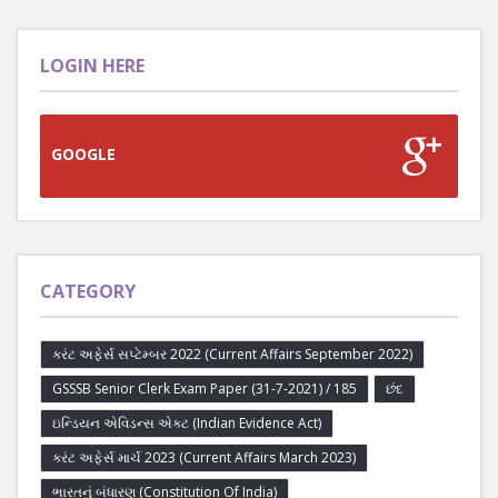
LOGIN HERE
GOOGLE
CATEGORY
કરંટ અફેર્સ સપ્ટેમ્બર 2022 (Current Affairs September 2022)
GSSSB Senior Clerk Exam Paper (31-7-2021) / 185
છંદ
ઇન્ડિયન એવિડન્સ એક્ટ (Indian Evidence Act)
કરંટ અફેર્સ માર્ચ 2023 (Current Affairs March 2023)
ભારતનું બંધારણ (Constitution Of India)