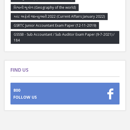
વિશ્વની ભૂગોળ (Geography of the world)
કરંટ અફેર્સ જાન્યુઆરી 2022 (Current Affairs January 2022)
GSRTC Junior Accountant Exam Paper (12-11-2019)
GSSSB - Sub Accountant / Sub Auditor Exam Paper (9-7-2021) /
184
FIND US
800
FOLLOW US