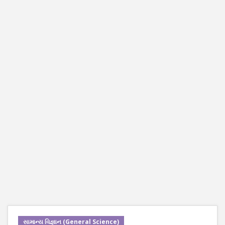
સામાન્ય વિજ્ઞાન (General Science)