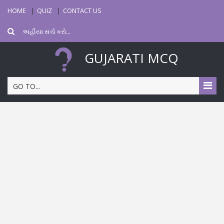
HOME
QUIZ
CONTACT US
GUJARATI MCQ
GO TO...