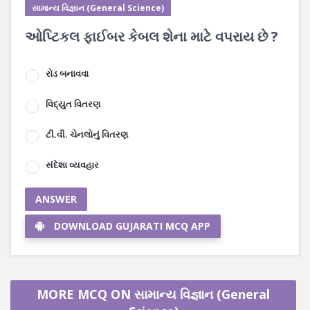
સામાન્ય વિજ્ઞાન (General Science)
ઓપ્ટિકલ ફાઈબર કેબલ શેના માટે વપરાય છે ?
રોડ બનાવવા
વિદ્યુત વિતરણ
ટી.વી. ચેનલોનું વિતરણ
સંદેશા વ્યવહાર
ANSWER
DOWNLOAD GUJARATI MCQ APP
MORE MCQ ON સામાન્ય વિજ્ઞાન (General