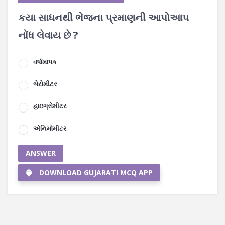
કયા સાધનથી ભેજના પ્રમાણની આપોઆપ
નોંધ લેવાય છે ?
વર્ષામાપક
બેરોમીટર
હાઇગ્રોમીટર
એનિમોમીટર
ANSWER
DOWNLOAD GUJARATI MCQ APP