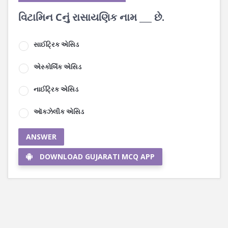
વિટામિન Cનું રાસાયણિક નામ ___ છે.
સાઈટ્રિક એસિડ
એસ્કોર્બિક એસિડ
નાઈટ્રિક એસિડ
ઑકઝેલીક એસિડ
ANSWER
DOWNLOAD GUJARATI MCQ APP