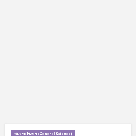
સામાન્ય વિજ્ઞાન (General Science)