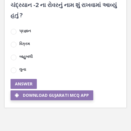
ચંદ્રયાન -2 ના રોવરનું નામ શું રાખવામાં આવ્યું
હતું ?
પ્રજ્ઞાન
વિક્રમ
બાહુબલી
લુના
ANSWER
DOWNLOAD GUJARATI MCQ APP