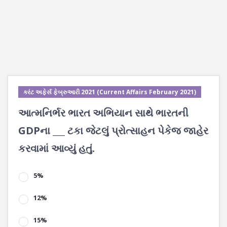
કરંટ અફેર્સ ફેબ્રુઆરી 2021 (Current Affairs February 2021)
આત્મનિર્ભર ભારત અભિયાન સાથે ભારતની
GDPના ___ ટકા જેટલું પ્રોત્સાહન પેકેજ જાહેર
કરવામાં આવ્યું હતું.
5%
12%
15%