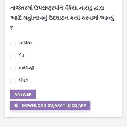
તાજેતરમાં ઉપરાષ્ટ્રપતિ વેંકૈયા નાયડુ દ્વારા
આદિ મહોત્સવનું ઉદઘાટન કયાં કરવામાં આવ્યું
?
ગ્વાલિયર
લેહ
નવી દિલ્હી
ભોપાલ
ANSWER
DOWNLOAD GUJARATI MCQ APP