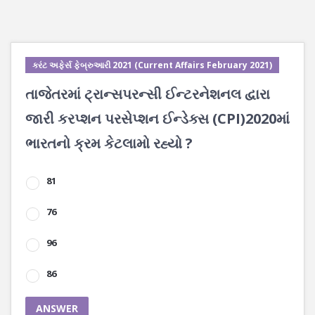
કરંટ અફેર્સ ફેબ્રુઆરી 2021 (Current Affairs February 2021)
તાજેતરમાં ટ્રાન્સપરન્સી ઈન્ટરનેશનલ દ્વારા
જારી કરપ્શન પરસેપ્શન ઈન્ડેક્સ (CPI)2020માં
ભારતનો ક્રમ કેટલામો રહ્યો ?
81
76
96
86
ANSWER