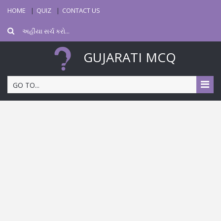
HOME
QUIZ
CONTACT US
GUJARATI MCQ
GO TO...