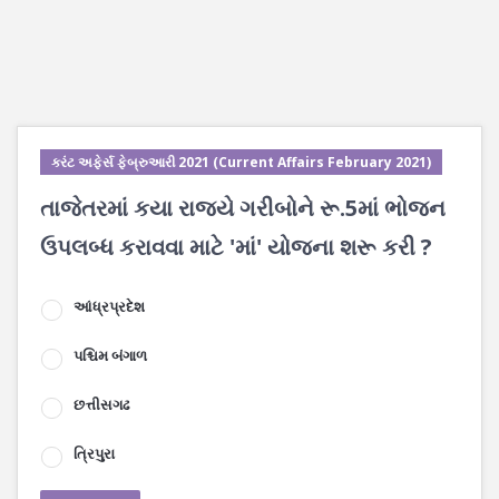
કરંટ અફેર્સ ફેબ્રુઆરી 2021 (Current Affairs February 2021)
તાજેતરમાં કયા રાજ્યે ગરીબોને રૂ.5માં ભોજન
ઉપલબ્ધ કરાવવા માટે 'માં' યોજના શરૂ કરી ?
આંધ્રપ્રદેશ
પશ્ચિમ બંગાળ
છત્તીસગઢ
ત્રિપુરા