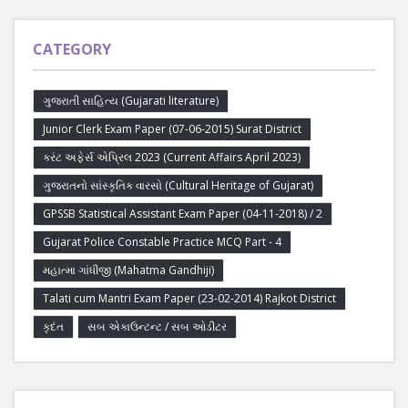
CATEGORY
ગુજરાતી સાહિત્ય (Gujarati literature)
Junior Clerk Exam Paper (07-06-2015) Surat District
કરંટ અફેર્સ એપ્રિલ 2023 (Current Affairs April 2023)
ગુજરાતનો સાંસ્કૃતિક વારસો (Cultural Heritage of Gujarat)
GPSSB Statistical Assistant Exam Paper (04-11-2018) / 2
Gujarat Police Constable Practice MCQ Part - 4
મહાત્મા ગાંધીજી (Mahatma Gandhiji)
Talati cum Mantri Exam Paper (23-02-2014) Rajkot District
કૃદંત
સબ એકાઉન્ટન્ટ / સબ ઓડીટર