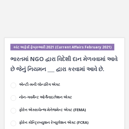
કરંટ અફેર્સ ફેબ્રુઆરી 2021 (Current Affairs February 2021)
ભારતમાં NGO દ્વારા વિદેશી દાન મેળવવામાં આવે
છે જેનું નિયમન ___ દ્વારા કરવામાં આવે છે.
એન્ટી-મની લોન્ડરિંગ એક્ટ
નોન-ગવર્મેન્ટ ઓર્ગેનાઇઝેશન એક્ટ
ફોરેન એક્સચેન્જ મેનેજમેન્ટ એક્ટ (FEMA)
ફોરેન કોન્ટ્રિબ્યુશન રેગ્યુલેશન એક્ટ (FCRA)