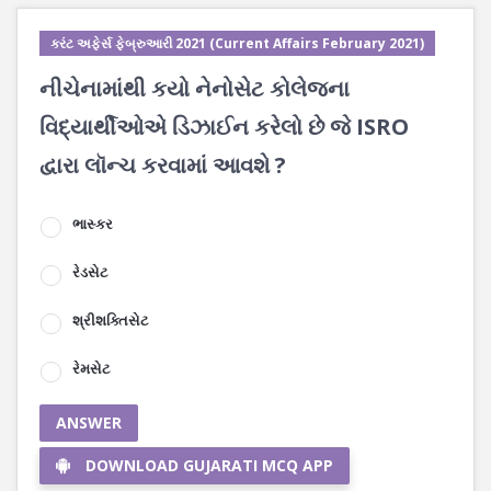
કરંટ અફેર્સ ફેબ્રુઆરી 2021 (Current Affairs February 2021)
નીચેનામાંથી કયો નેનોસેટ કોલેજના
વિદ્યાર્થીઓએ ડિઝાઈન કરેલો છે જે ISRO
દ્વારા લૉન્ચ કરવામાં આવશે ?
ભાસ્કર
રેડસેટ
શ્રીશક્તિસેટ
રેમસેટ
ANSWER
DOWNLOAD GUJARATI MCQ APP