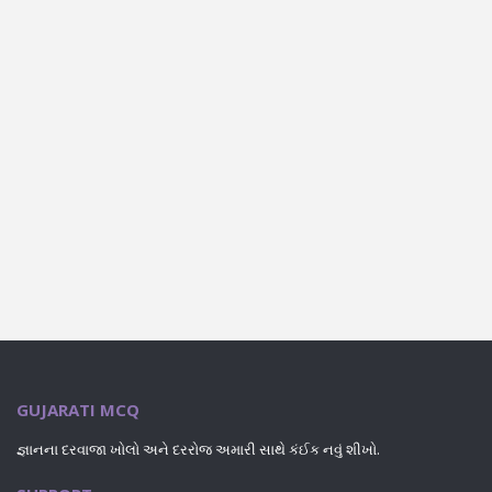
GUJARATI MCQ
જ્ઞાનના દરવાજા ખોલો અને દરરોજ અમારી સાથે કંઈક નવું શીખો.