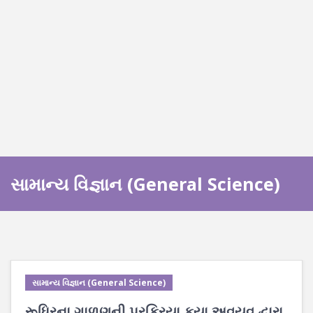
સામાન્ય વિજ્ઞાન (General Science)
સામાન્ય વિજ્ઞાન (General Science)
રૂધિરના ગાળણની પ્રક્રિયા કયા અવયવ દ્વારા