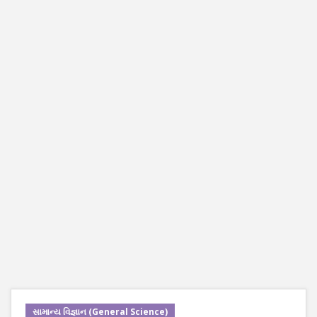
સામાન્ય વિજ્ઞાન (General Science)