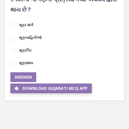
થાય છે ?
મૂત્ર માર્ગ
મૂત્રવાહિનીઓ
મૂત્રપિંડ
મૂત્રાશય
ANSWER
DOWNLOAD GUJARATI MCQ APP