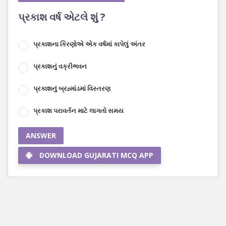
પ્રકાશ વર્ષ એટલે શું ?
પ્રકાશના કિરણોએ એક વર્ષમાં કાપેલું અંતર
પ્રકાશનું વક્રીભવન
પ્રકાશનું બ્રહ્માંડમાં વિસ્તરણ
પ્રકાશ પરાવર્તન માટે લાગતો સમય
ANSWER
DOWNLOAD GUJARATI MCQ APP