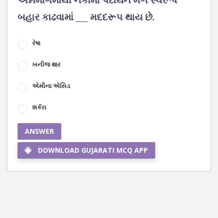
બહાર કાઢવામાં ___ મદદરૂપ થાય છે.
રેષા
ખનીજ ક્ષાર
એમીના એસિડ
શર્કરા
ANSWER
DOWNLOAD GUJARATI MCQ APP