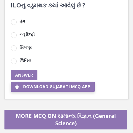
ILOનું વડુમથક ક્યાં આવેલું છે ?
હેગ
ન્યૂ દિલ્હી
સિંગાપુર
જિનિવા
ANSWER
DOWNLOAD GUJARATI MCQ APP
MORE MCQ ON સામાન્ય વિજ્ઞાન (General
Science)