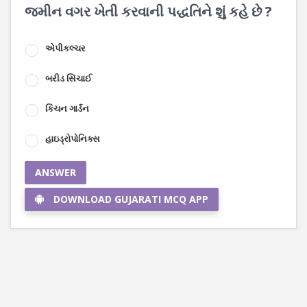
જમીન વગર ખેતી કરવાની પદ્ધતિને શું કહે છે ?
એપીકલ્ચર
બરીડ સિંચાઈ
કિચન ગાર્ડન
હાઇડ્રોપોનિક્સ
ANSWER
DOWNLOAD GUJARATI MCQ APP