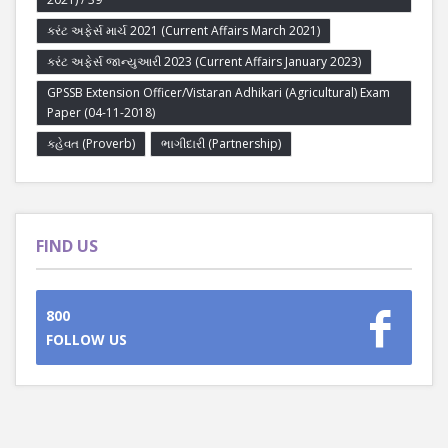
કરંટ અફેર્સ માર્ચ 2021 (Current Affairs March 2021)
કરંટ અફેર્સ જાન્યુઆરી 2023 (Current Affairs January 2023)
GPSSB Extension Officer/Vistaran Adhikari (Agricultural) Exam
Paper (04-11-2018)
કહેવત (Proverb)
ભાગીદારી (Partnership)
FIND US
800
FOLLOW US