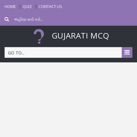
HOME
QUIZ
CONTACT US
GUJARATI MCQ
GO TO...