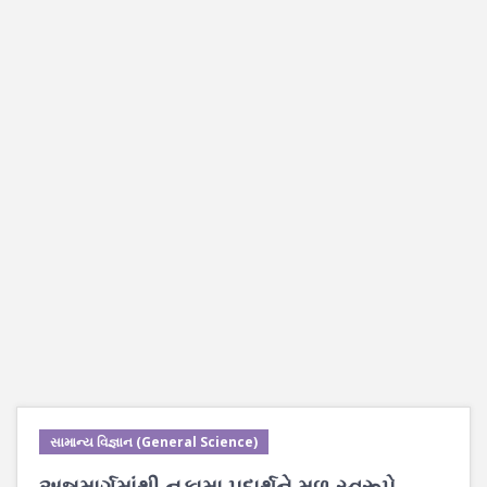
સામાન્ય વિજ્ઞાન (General Science)
અન્નમાર્ગમાંથી નકામા પદાર્થને મળ સ્વરૂપે