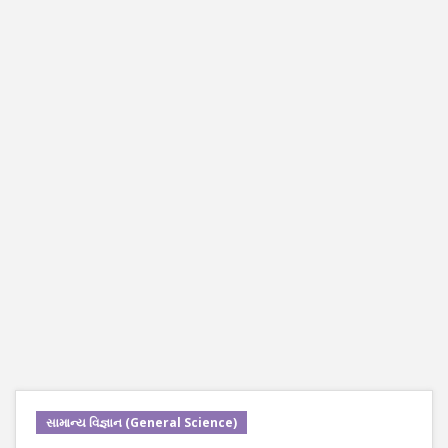
સામાન્ય વિજ્ઞાન (General Science)