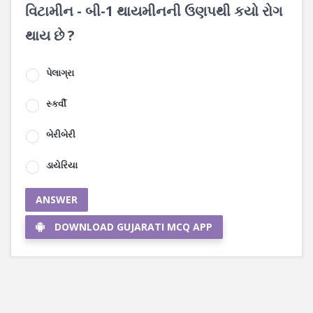
વિટામીન - બી-1 થાયમીનની ઉણપથી કયો રોગ
થાય છે ?
પેલાગ્રા
સ્કર્વી
બેરીબેરી
ડાયેરિયા
ANSWER
DOWNLOAD GUJARATI MCQ APP