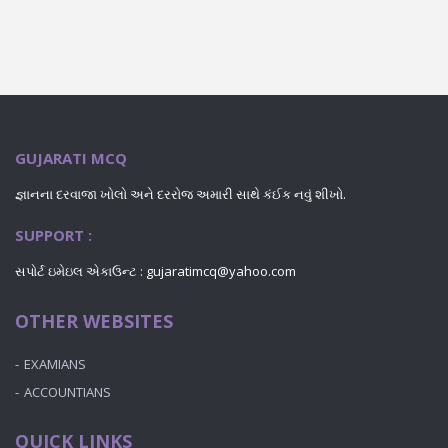
GUJARATI MCQ
જ્ઞાનના દરવાજા ખોલો અને દરરોજ અમારી સાથે કંઈક નવું શીખો.
SUPPORT :
સપોર્ટ ઇમેઇલ એકાઉન્ટ : gujaratimcq@yahoo.com
OTHER WEBSITES
EXAMIANS
ACCOUNTIANS
QUICK LINKS