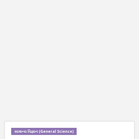
સામાન્ય વિજ્ઞાન (General Science)