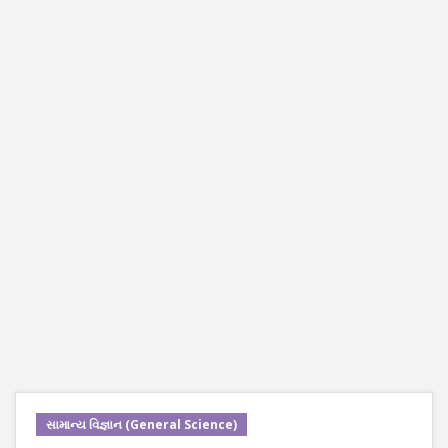
સામાન્ય વિજ્ઞાન (General Science)