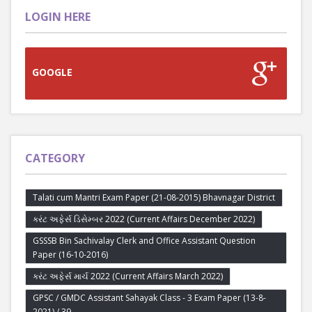
LOGIN HERE
GOOGLE
CATEGORY
Talati cum Mantri Exam Paper (21-08-2015) Bhavnagar District
કરંટ અફેર્સ ડિસેમ્બર 2022 (Current Affairs December 2022)
GSSSB Bin Sachivalay Clerk and Office Assistant Question
Paper (16-10-2016)
કરંટ અફેર્સ માર્ચ 2022 (Current Affairs March 2022)
GPSC / GMDC Assistant Sahayak Class - 3 Exam Paper (13-8-
2021) / 39