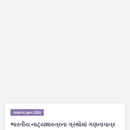
સામાન્ય જ્ઞાન (GK)
ભારતીય નાટ્યશાસ્ત્રના ગ્રંથોમાં ગણનાપાત્ર