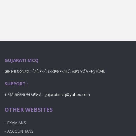
GUJARATI MCQ
જ્ઞાનના દરવાજા ખોલો અને દરરોજ અમારી સાથે કંઈક નવું શીખો.
SUPPORT :
સપોર્ટ ઇમેઇલ એકાઉન્ટ : gujaratimcq@yahoo.com
OTHER WEBSITES
EXAMIANS
ACCOUNTIANS