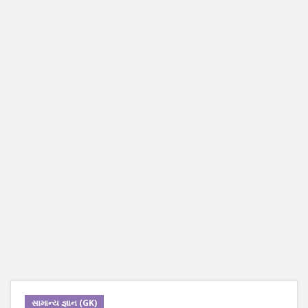
સામાન્ય જ્ઞાન (GK)