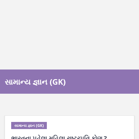
સામાન્ય જ્ઞાન (GK)
સામાન્ય જ્ઞાન (GK)
ભારતના પહેલા મહિલા રાષ્ટ્રપતિ કોણ ?