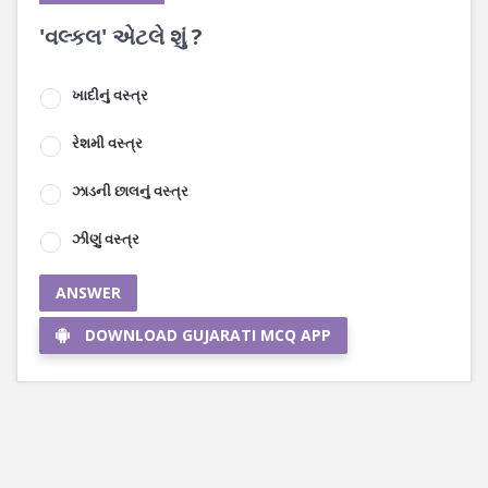
'વલ્કલ' એટલે શું ?
ખાદીનું વસ્ત્ર
રેશમી વસ્ત્ર
ઝાડની છાલનું વસ્ત્ર
ઝીણું વસ્ત્ર
ANSWER
DOWNLOAD GUJARATI MCQ APP