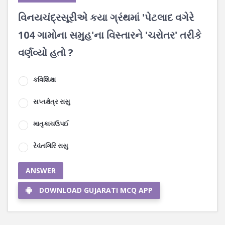
વિનયચંદ્રસૂરીએ કયા ગ્રંથમાં 'પેટલાદ વગેરે
104 ગામોના સમુહ'ના વિસ્તારને 'ચરોતર' તરીકે
વર્ણવ્યો હતો ?
કવિશિક્ષા
સપ્તક્ષેત્ર રાસુ
માતૃકાચઉપઈ
રેવંતગિરિ રાસુ
ANSWER
DOWNLOAD GUJARATI MCQ APP