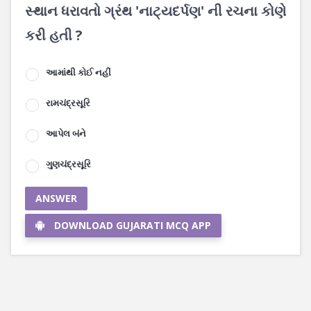
સ્થાન ધરાવતો ગ્રંથ 'નાટ્યદર્પણ' ની રચના કોણે
કરી હતી ?
આમાંથી કોઈ નહીં
રામચંદ્રસૂરિ
આપેલ બંને
ગુણચંદ્રસૂરિ
ANSWER
DOWNLOAD GUJARATI MCQ APP