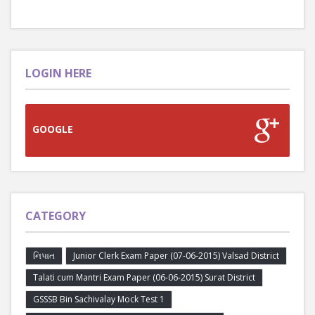
LOGIN HERE
GOOGLE
CATEGORY
નિપાત
Junior Clerk Exam Paper (07-06-2015) Valsad District
Talati cum Mantri Exam Paper (06-06-2015) Surat District
GSSSB Bin Sachivalay Mock Test 1