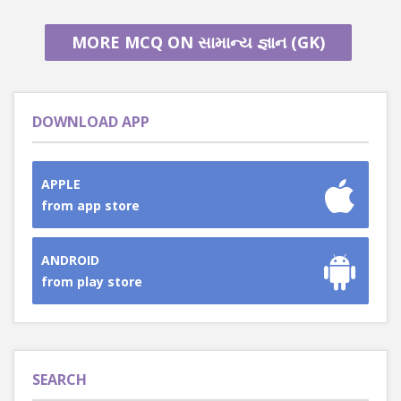
MORE MCQ ON સામાન્ય જ્ઞાન (GK)
DOWNLOAD APP
APPLE
from app store
ANDROID
from play store
SEARCH