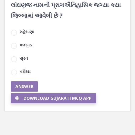
લાંઘણજ નામની પ્રાગઐતિહાસિક જગ્યા કયા
જિલ્લામાં આવેલી છે ?
મહેસાણા
વલસાડ
સુરત
વડોદરા
ANSWER
DOWNLOAD GUJARATI MCQ APP