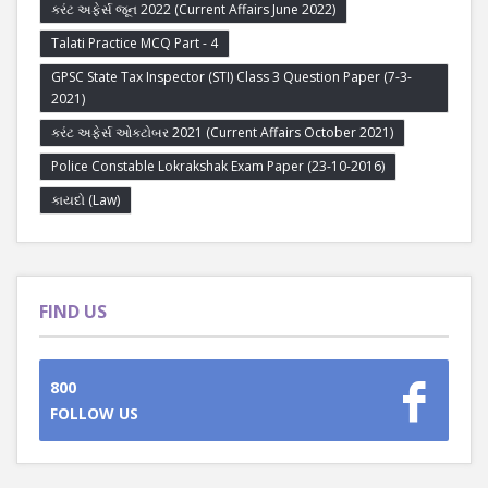
કરંટ અફેર્સ જૂન 2022 (Current Affairs June 2022)
Talati Practice MCQ Part - 4
GPSC State Tax Inspector (STI) Class 3 Question Paper (7-3-
2021)
કરંટ અફેર્સ ઓક્ટોબર 2021 (Current Affairs October 2021)
Police Constable Lokrakshak Exam Paper (23-10-2016)
કાયદો (Law)
FIND US
800
FOLLOW US