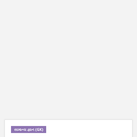
સામાન્ય જ્ઞાન (GK)