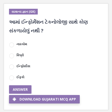
સામાન્ય જ્ઞાન (GK)
આમાં ઈન્ફોર્મેશન ટેકનોલોજી સાથે કોણ
સંકળાયેલું નથી ?
નાસ્કોમ
વિપ્રો
ઈન્ફોસીસ
ઈફકો
ANSWER
DOWNLOAD GUJARATI MCQ APP