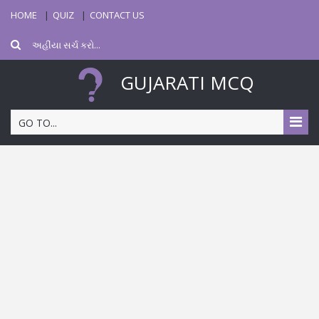
HOME
QUIZ
CONTACT US
GUJARATI MCQ
GO TO...