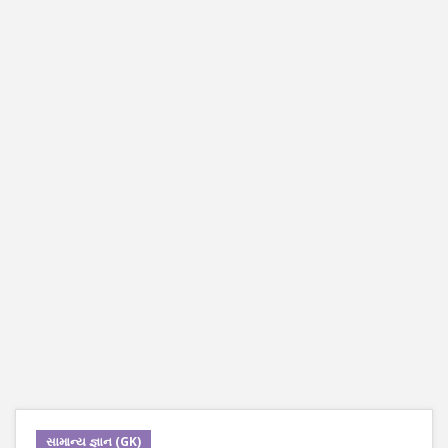
સામાન્ય જ્ઞાન (GK)