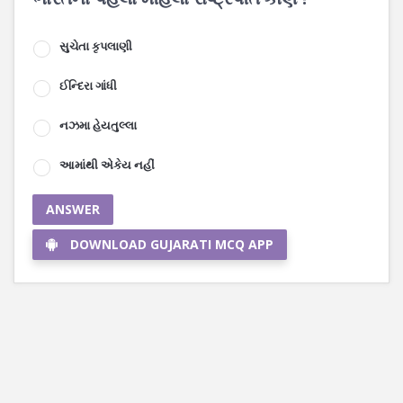
સુચેતા કૃપલાણી
ઈન્દિરા ગાંધી
નઝમા હેયતુલ્લા
આમાંથી એકેય નહીં
ANSWER
DOWNLOAD GUJARATI MCQ APP