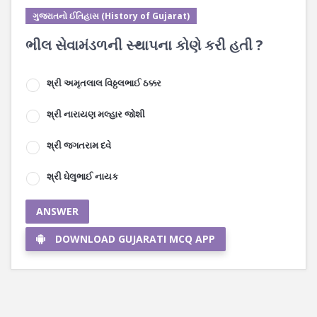
ગુજરાતનો ઈતિહાસ (History of Gujarat)
ભીલ સેવામંડળની સ્થાપના કોણે કરી હતી ?
શ્રી અમૃતલાલ વિઠ્ઠલભાઈ ઠક્કર
શ્રી નારાયણ મલ્હાર જોશી
શ્રી જગતરામ દવે
શ્રી ઘેલુભાઈ નાયક
ANSWER
DOWNLOAD GUJARATI MCQ APP