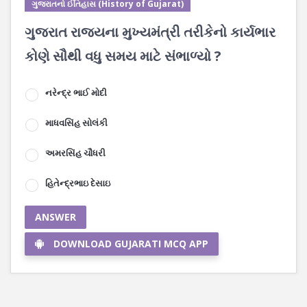
ગુજરાતનો ઈતિહાસ (History of Gujarat)
ગુજરાત રાજ્યના મુખ્યમંત્રી તરીકેનો કાર્યભાર
કોણે સૌથી વધુ સમય માટે સંભાળ્યો ?
નરેન્દ્ર ભાઈ મોદી
માધવસિંહ સોલંકી
અમરસિંહ ચૌધરી
હિતેન્દ્રભાઇ દેસાઇ
ANSWER
DOWNLOAD GUJARATI MCQ APP