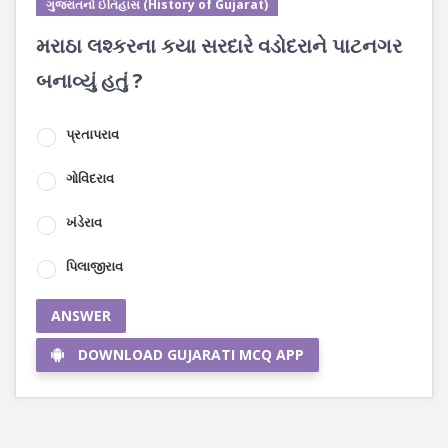
ગુજરાતનો ઈતિહાસ (History of Gujarat)
મરાઠા લશ્કરના કયા સરદારે વડોદરાને પાટનગર
બનાવ્યું હતું ?
પ્રતાપરાવ
ગોવિંદરાવ
ખંડેરાવ
પિલાજીરાવ
ANSWER
DOWNLOAD GUJARATI MCQ APP