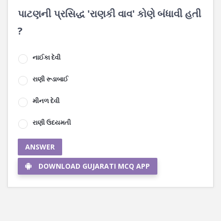
પાટણની પ્રસિદ્ધ 'રાણકી વાવ' કોણે બંધાવી હતી
?
નાઈકા દેવી
રાણી રૂડાબાઈ
મીનળ દેવી
રાણી ઉદયમતી
ANSWER
DOWNLOAD GUJARATI MCQ APP