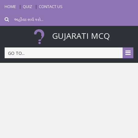
HOME
QUIZ
CONTACT US
GUJARATI MCQ
GO TO...