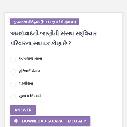
ગુજરાતનો ઈતિહાસ (History of Gujarat)
અમદાવાદની જાણીતી સંસ્થા સદ્વિચાર
પરિવારના સ્થાપક કોણ છે ?
અંબાલાલ વ્યાસ
હરિભાઈ પંચાલ
લક્ષ્મીદાસ
સુખદેવ ત્રિવેદી
ANSWER
DOWNLOAD GUJARATI MCQ APP