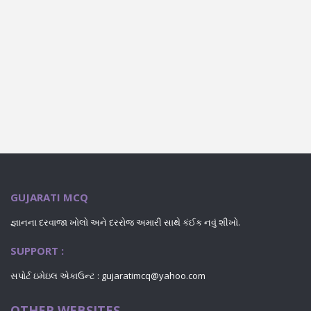
GUJARATI MCQ
જ્ઞાનના દરવાજા ખોલો અને દરરોજ અમારી સાથે કંઈક નવું શીખો.
SUPPORT :
સપોર્ટ ઇમેઇલ એકાઉન્ટ : gujaratimcq@yahoo.com
OTHER WEBSITES