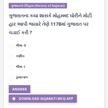
ગુજરાતનો ઈતિહાસ (History of Gujarat)
ગુજરાતના કયા શાસકે મોહમ્મદ ઘોરીને મોટી
હાર આપી જ્યારે તેણે 1178માં ગુજરાત પર
ચડાઈ કરી ?
ભીમા -II
કર્ણદેવ
ભીમા -I
કુમારપાળ
ANSWER
DOWNLOAD GUJARATI MCQ APP