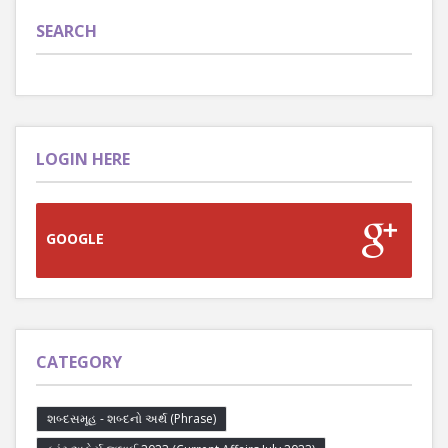
SEARCH
LOGIN HERE
GOOGLE
CATEGORY
શબ્દસમૂહ - શબ્દનો અર્થ (Phrase)