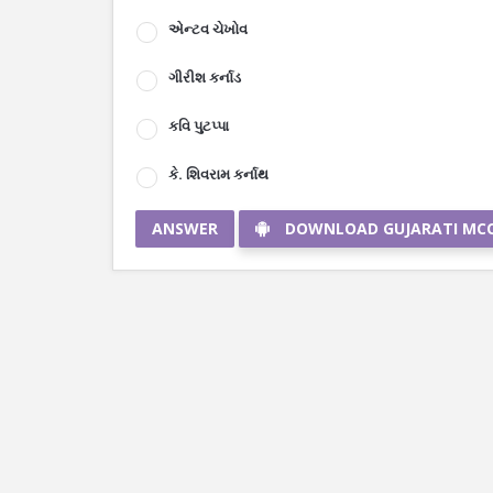
એન્ટવ ચેખોવ
ગીરીશ કર્નાડ
કવિ પુટપ્પા
કે. શિવરામ કર્નાથ
ANSWER
DOWNLOAD GUJARATI MC