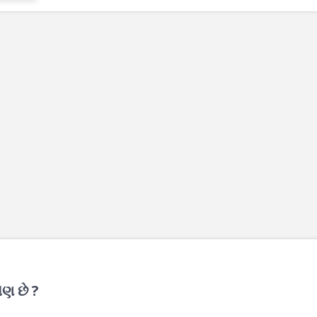
ોણ છે ?