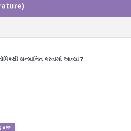
erature)
િતોષિકથી સન્માનિત કરવામાં આવ્યા ?
Q APP