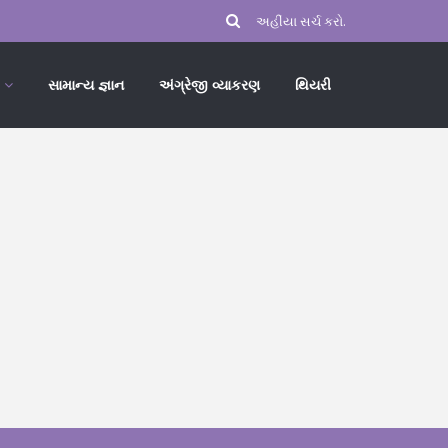
સામાન્ય જ્ઞાન
અંગ્રેજી વ્યાકરણ
થિયરી