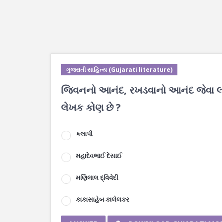
ગુજરાતી સાહિત્ય (Gujarati literature)
જિવનનો આનંદ, રખડવાનો આનંદ જેવા લલ
લેખક કોણ છે ?
કલાપી
મહાદેવભાઈ દેસાઈ
મણિલાલ દ્વિવેદી
કાકાસાહેબ કાલેલકર