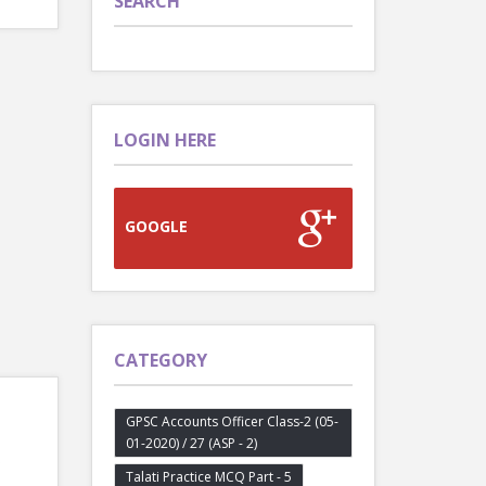
SEARCH
LOGIN HERE
GOOGLE
CATEGORY
GPSC Accounts Officer Class-2 (05-
01-2020) / 27 (ASP - 2)
.
Talati Practice MCQ Part - 5