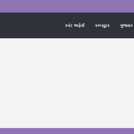
કરંટ અફેર્સ
કમ્પ્યુટર
ગુજરાત