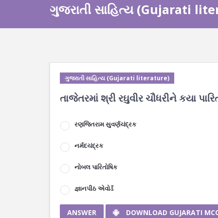
ગુજરાતી સાહિત્ય (Gujarati lit
ગુજરાતી સાહિત્ય (Gujarati literature)
તાજેતરમાં શ્રી રઘુવીર ચૌધરીને કયા પાર
રણજિતરામ સુવર્ણચંદ્રક
નર્મદચંદ્રક
નોબલ પારિતોષિક
જ્ઞાનપીઠ એવોર્ડ
ANSWER
DOWNLOAD GUJARATI MC