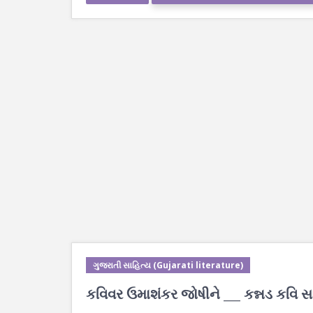
ગુજરાતી સાહિત્ય (Gujarati literature)
કવિવર ઉમાશંકર જોષીને ___ કન્નડ કવિ સાથ