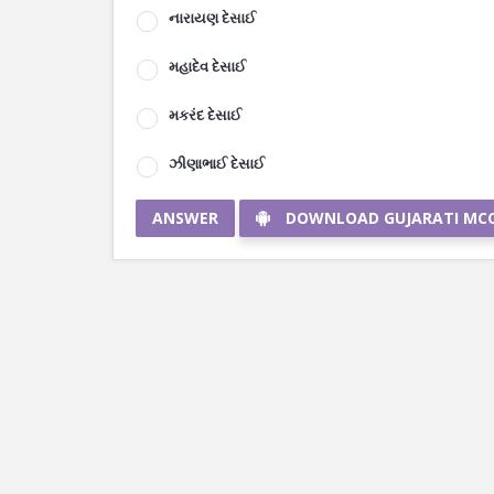
નારાયણ દેસાઈ
મહાદેવ દેસાઈ
મકરંદ દેસાઈ
ઝીણાભાઈ દેસાઈ
ANSWER
DOWNLOAD GUJARATI MC