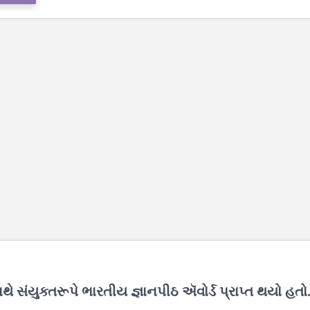
ે સંયુક્તરૂપે ભારતીય જ્ઞાનપીઠ ઍવોર્ડ પ્રાપ્ત થયો હતો