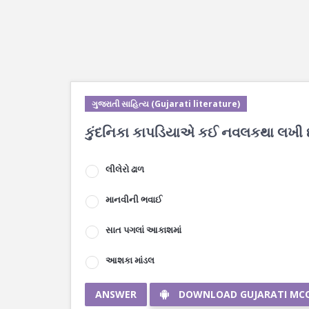
ગુજરાતી સાહિત્ય (Gujarati literature)
કુંદનિકા કાપડિયાએ કઈ નવલકથા લખી છ
લીલેરો ઢાળ
માનવીની ભવાઈ
સાત પગલાં આકાશમાં
આશકા માંડલ
ANSWER
DOWNLOAD GUJARATI MC