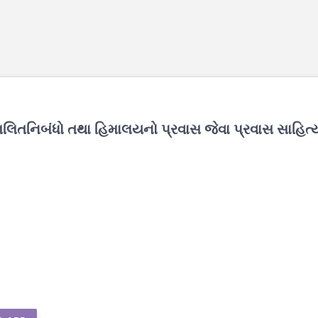
િતનિબંધો તથા હિમાલયનો પ્રવાસ જેવા પ્રવાસ સાહિત્