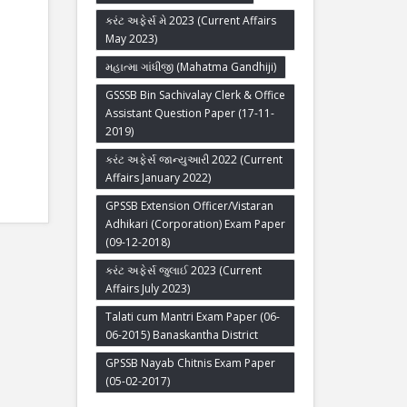
કરંટ અફેર્સ મે 2023 (Current Affairs
May 2023)
મહાત્મા ગાંધીજી (Mahatma Gandhiji)
GSSSB Bin Sachivalay Clerk & Office
Assistant Question Paper (17-11-
2019)
કરંટ અફેર્સ જાન્યુઆરી 2022 (Current
Affairs January 2022)
GPSSB Extension Officer/Vistaran
Adhikari (Corporation) Exam Paper
(09-12-2018)
કરંટ અફેર્સ જુલાઈ 2023 (Current
Affairs July 2023)
Talati cum Mantri Exam Paper (06-
06-2015) Banaskantha District
GPSSB Nayab Chitnis Exam Paper
(05-02-2017)