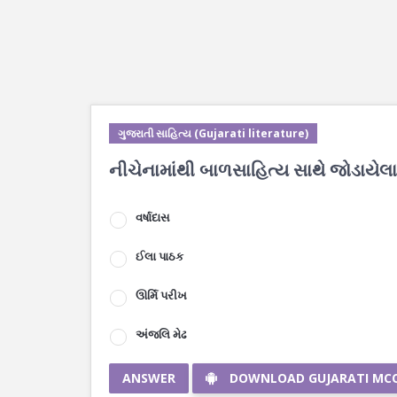
ગુજરાતી સાહિત્ય (Gujarati literature)
નીચેનામાંથી બાળસાહિત્ય સાથે જોડાયેલા
વર્ષાદાસ
ઈલા પાઠક
ઊર્મિ પરીખ
અંજલિ મેઢ
ANSWER
DOWNLOAD GUJARATI MC