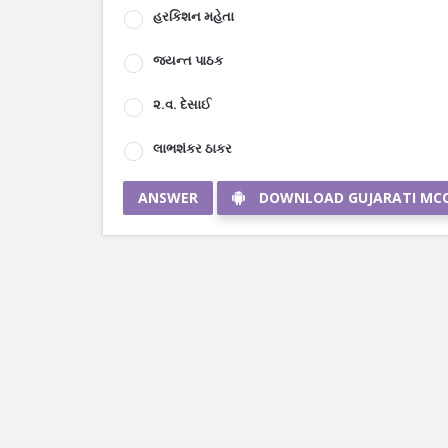
હરકિશન મહેતા
જયન્ત પાઠક
૨.વ. દેસાઈ
લાભશંકર ઠાકર
ANSWER
DOWNLOAD GUJARATI MC