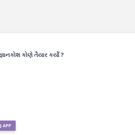
્ઞાનકોશ કોણે તૈયાર કર્યો ?
Q APP