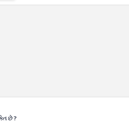
તિ છે ?