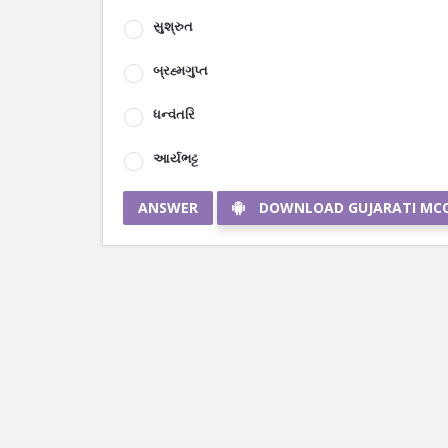
સુશ્રુત
બ્રહ્મગુપ્ત
ધન્વંતરિ
આર્યભટ્ટ
ANSWER
DOWNLOAD GUJARATI MC