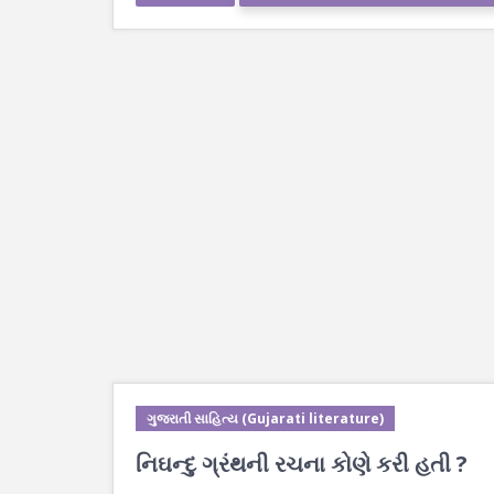
ગુજરાતી સાહિત્ય (Gujarati literature)
નિઘન્દુ ગ્રંથની રચના કોણે કરી હતી ?