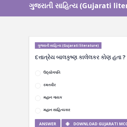
ગુજરાતી સાહિત્ય (Gujarati lit
ગુજરાતી સાહિત્ય (Gujarati literature)
દત્તાત્રેય બાલકૃષ્ણ કાલેલકર કોણ હતા ?
ઉદ્યોગપતિ
રમતવીર
મહાન ગાયક
મહાન સાહિત્યકાર
ANSWER
DOWNLOAD GUJARATI MC