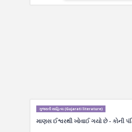
ગુજરાતી સાહિત્ય (Gujarati literature)
માણસ ઈશ્વરથી ખોવાઈ ગયો છે - કોની પંક્