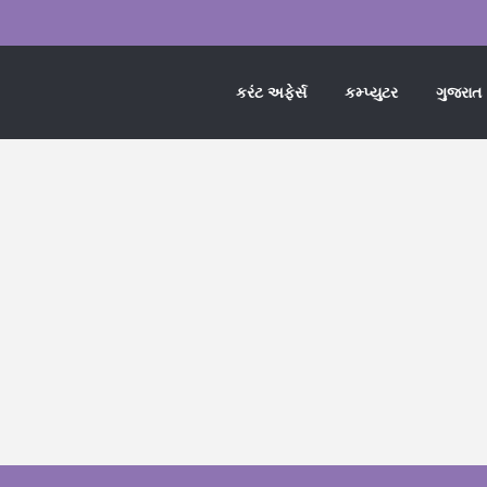
કરંટ અફેર્સ
કમ્પ્યુટર
ગુજરાત