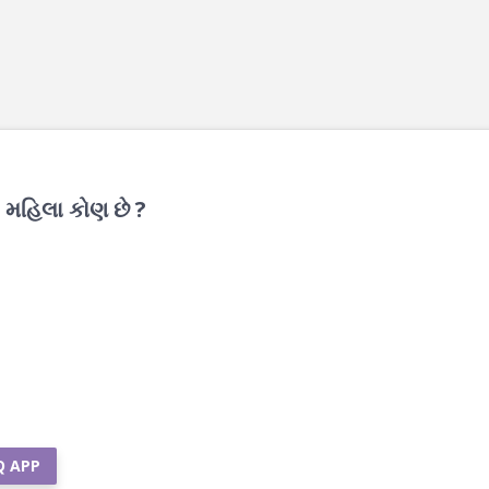
 મહિલા કોણ છે ?
Q APP