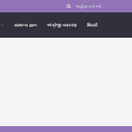
સામાન્ય જ્ઞાન
અંગ્રેજી વ્યાકરણ
થિયરી