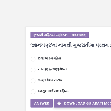
ગુજરાતી સાહિત્ય (Gujarati literature)
‘જ્ઞાનચક્ર’ના નામથી ગુજરાતીમાં પ્રથમ જ
ઈલા આરબ મહેતા
રતનજી ફરમજી શેઠના
અમૃત કેશવ નાયક
દલસુખભાઈ માલવણિયા
ANSWER
DOWNLOAD GUJARATI MC