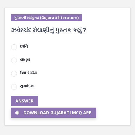
ગુજરાતી સાહિત્ય (Gujarati literature)
ઝવેરચંદ મેઘાણીનું પુસ્તક કયું ?
ધ્વનિ
યાત્રા
ઉષા-સંધ્યા
યુગવંદના
ANSWER
DOWNLOAD GUJARATI MCQ APP