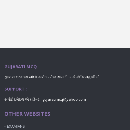
GUJARATI MCQ
જ્ઞાનના દરવાજા ખોલો અને દરરોજ અમારી સાથે કંઈક નવું શીખો.
SUPPORT :
સપોર્ટ ઇમેઇલ એકાઉન્ટ : gujaratimcq@yahoo.com
OTHER WEBSITES
EXAMIANS