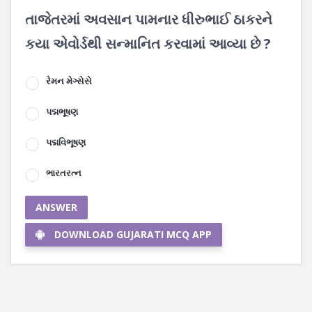
તાજેતરમાં અવસાન પામનાર ધીરુભાઈ ઠાકરને
કયા એવોર્ડથી સન્માનિત કરવામાં આવ્યા છે ?
રેમન મેગ્સેસે
પદ્મભૂષણ
પદ્મવિભૂષણ
ભારતરત્ન
ANSWER
DOWNLOAD GUJARATI MCQ APP