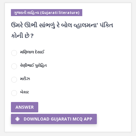
ગુજરાતી સાહિત્ય (Gujarati literature)
ઉંમરે ઊભી સાંભળું રે બોલ વ્હાલમના' પંક્તિ
કોની છે ?
મણિલાલ દેસાઈ
વેણીભાઈ પુરોહિત
મરીઝ
બેકાર
ANSWER
DOWNLOAD GUJARATI MCQ APP