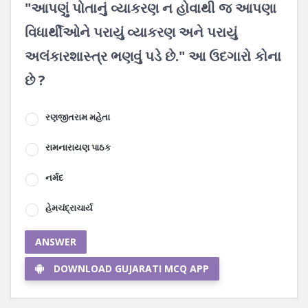
"આપણું પોતાનું વ્યાકરણ ન હોવાથી જ આપણા
વિધાર્થીઓને પરાયું વ્યાકરણ અને પરાયું
અલંકારશાસ્ત્ર ભણવું પડે છે." આ ઉદગારો કોના
છે ?
રણજીતરામ મહેતા
રામનારાયણ પાઠક
નર્મદ
હેમચંદ્રાચાર્ય
ANSWER
DOWNLOAD GUJARATI MCQ APP