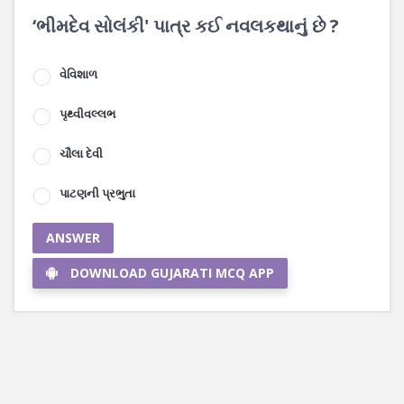
‘ભીમદેવ સોલંકી' પાત્ર કઈ નવલકથાનું છે ?
વેવિશાળ
પૃથ્વીવલ્લભ
ચૌલા દેવી
પાટણની પ્રભુતા
ANSWER
DOWNLOAD GUJARATI MCQ APP