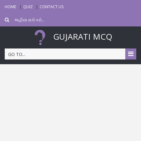
HOME
QUIZ
CONTACT US
GUJARATI MCQ
GO TO...