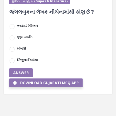
ગુજરાતી સાહિત્ય (Gujarati literature)
જંગલબુકના લેખક નીચેનામાંથી કોણ છે ?
રુડયાર્ડ કિપ્લિંગ
જીમ કાર્બોટ
મોગલી
ગિજુભાઈ બધેકા
ANSWER
DOWNLOAD GUJARATI MCQ APP