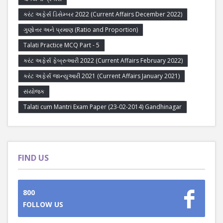
કરંટ અફેર્સ ડિસેમ્બર 2022 (Current Affairs December 2022)
ગુણોત્તર અને પ્રમાણ (Ratio and Proportion)
Talati Practice MCQ Part - 5
કરંટ અફેર્સ ફેબ્રુઆરી 2022 (Current Affairs February 2022)
કરંટ અફેર્સ જાન્યુઆરી 2021 (Current Affairs January 2021)
સંયોજક
Talati cum Mantri Exam Paper (23-02-2014) Gandhinagar
FIND US
800
FOLLOW US