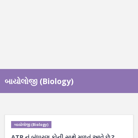
બાયોલોજી (Biology)
બાયોલોજી (Biology)
ATP નું બંધારણ કોની સાથે મળતું આવે છે ?