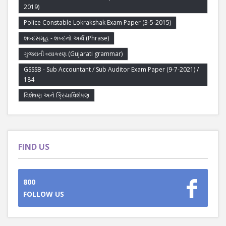
2019)
Police Constable Lokrakshak Exam Paper (3-5-2015)
શબ્દસમૂહ - શબ્દનો અર્થ (Phrase)
ગુજરાતી વ્યાકરણ (Gujarati grammar)
GSSSB - Sub Accountant / Sub Auditor Exam Paper (9-7-2021) /
184
વિશેષણ અને ક્રિયાવિશેષણ
FIND US
800
FOLLOW US