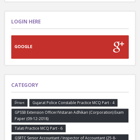
LOGIN HERE
GOOGLE
CATEGORY
નિપાત
Gujarat Police Constable Practice MCQ Part - 4
GPSSB Extension Officer/Vistaran Adhikari (Corporation) Exam
Paper (09-12-2018)
Talati Practice MCQ Part - 6
GSRTC Senior Accountant / Inspector of Accountant (25-8-