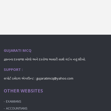
GUJARATI MCQ
જ્ઞાનના દરવાજા ખોલો અને દરરોજ અમારી સાથે કંઈક નવું શીખો.
SUPPORT :
સપોર્ટ ઇમેઇલ એકાઉન્ટ : gujaratimcq@yahoo.com
OTHER WEBSITES
EXAMIANS
ACCOUNTIANS