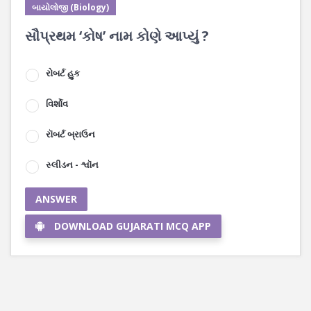
બાયોલોજી (Biology)
સૌપ્રથમ ‘કોષ’ નામ કોણે આપ્યું ?
રોબર્ટ હુક
વિર્શોવ
રૉબર્ટ બ્રાઉન
સ્લીડન - શ્વૉન
ANSWER
DOWNLOAD GUJARATI MCQ APP