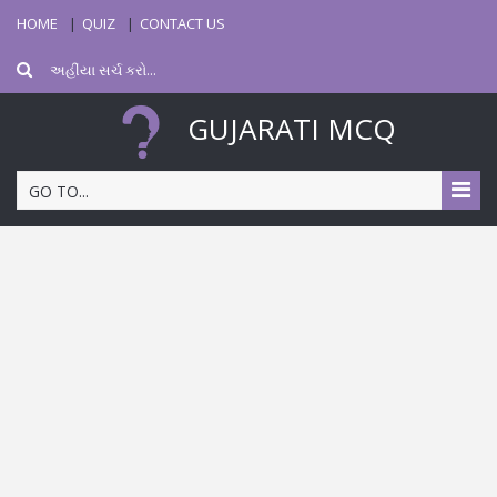
HOME
QUIZ
CONTACT US
GUJARATI MCQ
GO TO...