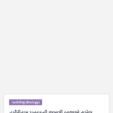
બાયોલોજી (Biology)
હર્બેરીયમ પત્રકની જમણી બાજુએ રાખેલ