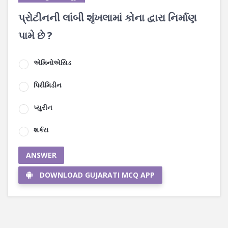
પ્રોટીનની લાંબી શૃંખલામાં કોના દ્વારા નિર્માણ
પામે છે ?
એમિનોએસિડ
પિરીમિડીન
પ્યુરીન
શર્કરા
ANSWER
DOWNLOAD GUJARATI MCQ APP