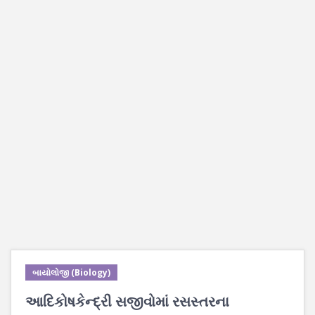
બાયોલોજી (Biology)
આદિકોષકેન્દ્રી સજીવોમાં રસસ્તરના