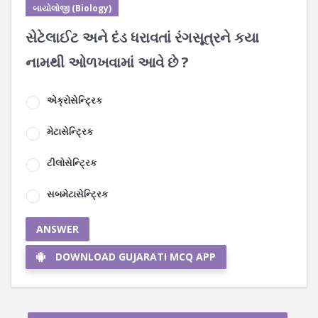
બાયોલોજી (Biology)
સેટેલાઈટ અને દંડ ધરાવતાં રંગસૂત્રને કયા
નામથી ઓળખવામાં આવે છે ?
એક્રોસેન્ટ્રિક
મેટાસેન્ટ્રિક
ટીલોસેન્ટ્રિક
સબમેટાસેન્ટ્રિક
ANSWER
DOWNLOAD GUJARATI MCQ APP