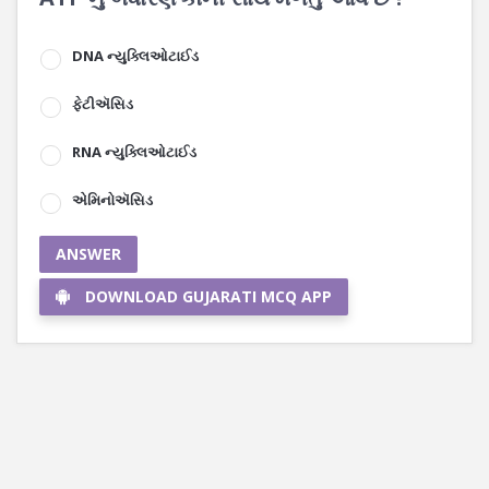
DNA ન્યુક્લિઓટાઈડ
ફેટીઍસિડ
RNA ન્યુક્લિઓટાઈડ
એમિનોઍસિડ
ANSWER
DOWNLOAD GUJARATI MCQ APP