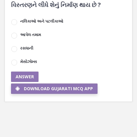
વિસ્તરણને લીધે શેનું નિર્માણ થાય છે ?
નલિકાઓ અને પટલીકાઓ
આપેલ તમામ
રસધાની
મેસોઝોમ્સ
ANSWER
DOWNLOAD GUJARATI MCQ APP