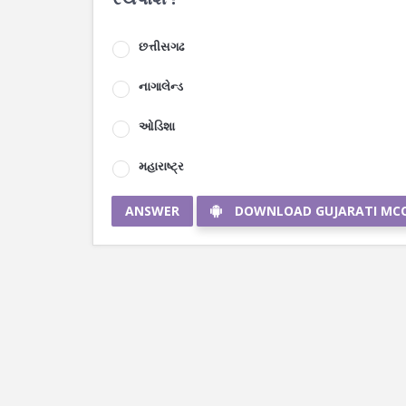
છત્તીસગઢ
નાગાલેન્ડ
ઓડિશા
મહારાષ્ટ્ર
ANSWER
DOWNLOAD GUJARATI MC