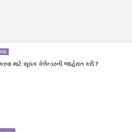
023)
કરવા માટે સૂચક કેલેન્ડરની જાહેરાત કરી ?