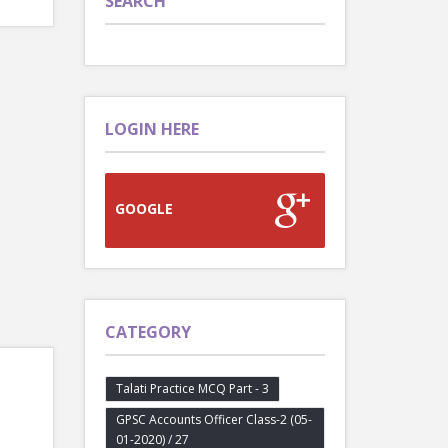
SEARCH
LOGIN HERE
GOOGLE
CATEGORY
Talati Practice MCQ Part - 3
GPSC Accounts Officer Class-2 (05-
01-2020) / 27