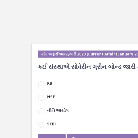
કરંટ અફેર્સ જાન્યુઆરી 2023 (Current Affairs January 2
કઈ સંસ્થાએ સોવેરીન ગ્રીન બોન્ડ જારી 
RBI
NSE
નીતિ આયોગ
SEBI