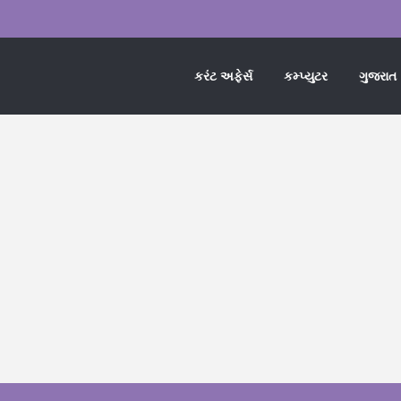
કરંટ અફેર્સ
કમ્પ્યુટર
ગુજરાત