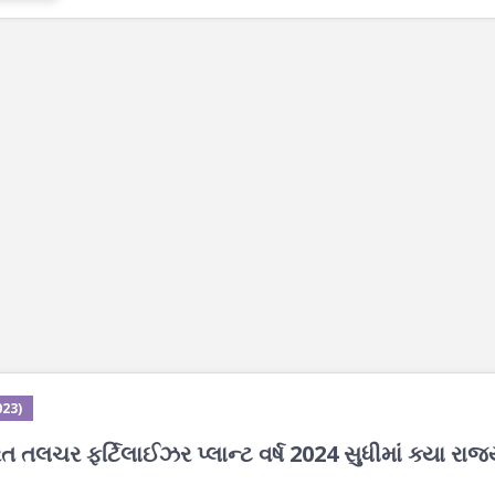
023)
લચર ફર્ટિલાઈઝર પ્લાન્ટ વર્ષ 2024 સુધીમાં ક્યા રાજ્