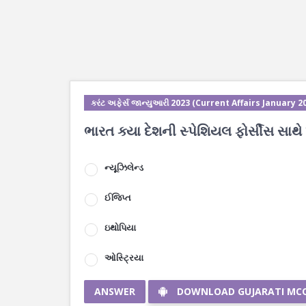
કરંટ અફેર્સ જાન્યુઆરી 2023 (Current Affairs January 2
ભારત ક્યા દેશની સ્પેશિયલ ફોર્સીસ સા
ન્યૂઝિલેન્ડ
ઈજિપ્ત
ઇથોપિયા
ઓસ્ટ્રિયા
ANSWER
DOWNLOAD GUJARATI MC