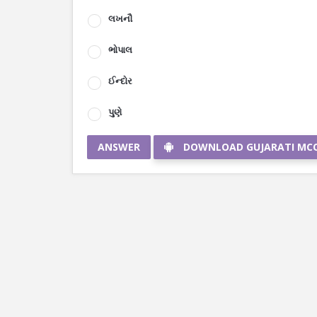
લખનૌ
ભોપાલ
ઈન્દોર
પુણે
ANSWER
DOWNLOAD GUJARATI MC