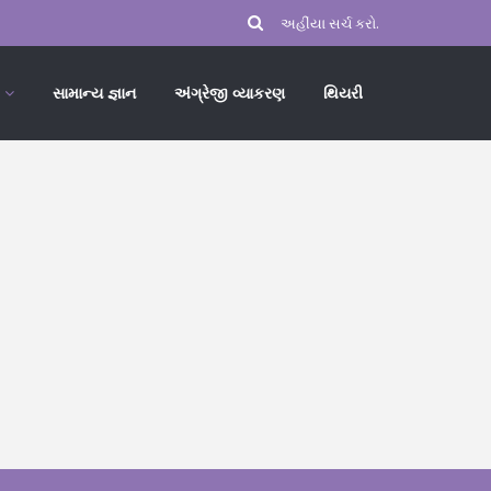
સામાન્ય જ્ઞાન
અંગ્રેજી વ્યાકરણ
થિયરી