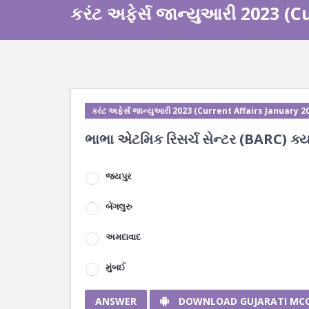
કરંટ અફેર્સ જાન્યુઆરી 2023 (
કરંટ અફેર્સ જાન્યુઆરી 2023 (Current Affairs January 2
ભાભા એટમિક રિસર્ચ સેન્ટર (BARC) ક્યા
જયપુર
બેંગલુરુ
અમદાવાદ
મુંબઈ
ANSWER
DOWNLOAD GUJARATI MC