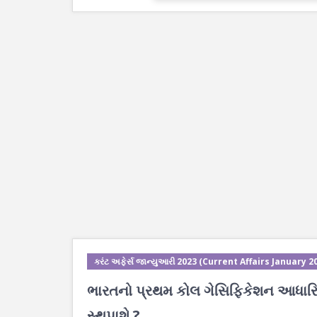
કરંટ અફેર્સ જાન્યુઆરી 2023 (Current Affairs January 2
ભારતનો પ્રથમ કોલ ગેસિફિકેશન આધારિત ત
સ્થપાશે ?