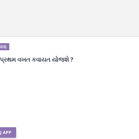
023)
થે પ્રથમ વખત કવાયત યોજશે ?
Q APP