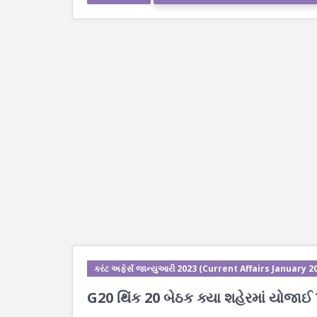
કરંટ અફેર્સ જાન્યુઆરી 2023 (Current Affairs January 2
G20 થિંક 20 બેઠક ક્યા શહેરમાં યોજાઈ 