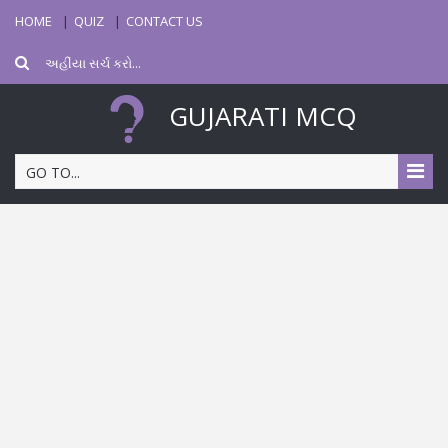
HOME
QUIZ
CONTACT US
GUJARATI MCQ
GO TO...