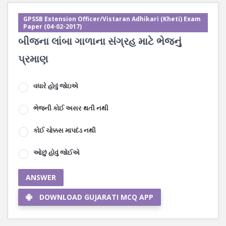
GPSSB Extension Officer/Vistaran Adhikari (Kheti) Exam
Paper (04-02-2017)
બીજના લાંબા ગાળાના સંગ્રહ માટે ભેજનું
પ્રમાણ
વધારે હોવું જોઇએ
ભેજની કોઈ અસર થતી નથી
કોઈ ચોક્કસ માપદંડ નથી
ઓછું હોવું જોઈએ
ANSWER
DOWNLOAD GUJARATI MCQ APP