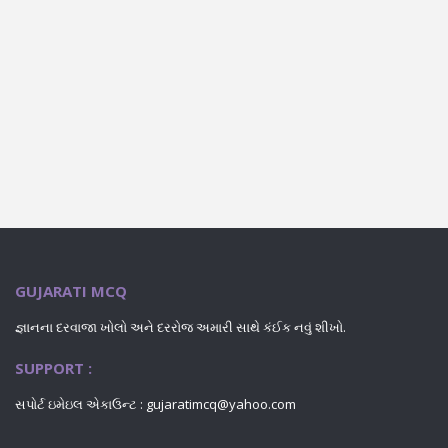
GUJARATI MCQ
જ્ઞાનના દરવાજા ખોલો અને દરરોજ અમારી સાથે કંઈક નવું શીખો.
SUPPORT :
સપોર્ટ ઇમેઇલ એકાઉન્ટ : gujaratimcq@yahoo.com