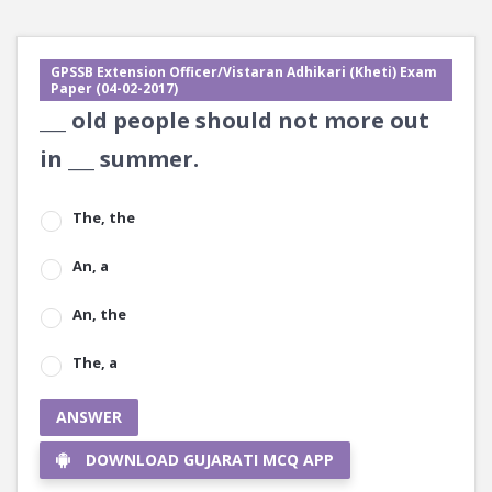
GPSSB Extension Officer/Vistaran Adhikari (Kheti) Exam
Paper (04-02-2017)
___ old people should not more out
in ___ summer.
The, the
An, a
An, the
The, a
ANSWER
DOWNLOAD GUJARATI MCQ APP