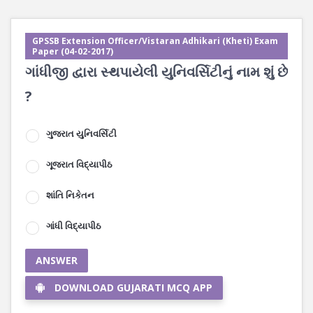
GPSSB Extension Officer/Vistaran Adhikari (Kheti) Exam
Paper (04-02-2017)
ગાંધીજી દ્વારા સ્થપાયેલી યુનિવર્સિટીનું નામ શું છે
?
ગુજરાત યુનિવર્સિટી
ગૂજરાત વિદ્યાપીઠ
શાંતિ નિકેતન
ગાંધી વિદ્યાપીઠ
ANSWER
DOWNLOAD GUJARATI MCQ APP