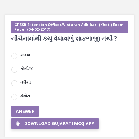
GPSSB Extension Officer/Vistaran Adhikari (Kheti) Exam
Paper (04-02-2017)
નીચેનામાંથી કયું વેલાવાળું શાકભાજી નથી ?
ગલકા
કોબીજ
તરિયાં
કંકોડા
ANSWER
DOWNLOAD GUJARATI MCQ APP