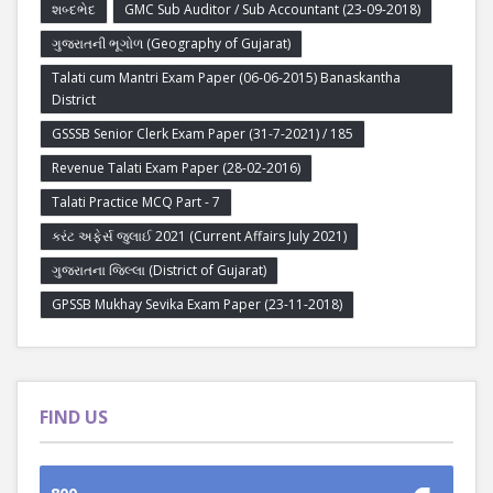
શબ્દભેદ
GMC Sub Auditor / Sub Accountant (23-09-2018)
ગુજરાતની ભૂગોળ (Geography of Gujarat)
Talati cum Mantri Exam Paper (06-06-2015) Banaskantha
District
GSSSB Senior Clerk Exam Paper (31-7-2021) / 185
Revenue Talati Exam Paper (28-02-2016)
Talati Practice MCQ Part - 7
કરંટ અફેર્સ જુલાઈ 2021 (Current Affairs July 2021)
ગુજરાતના જિલ્લા (District of Gujarat)
GPSSB Mukhay Sevika Exam Paper (23-11-2018)
FIND US