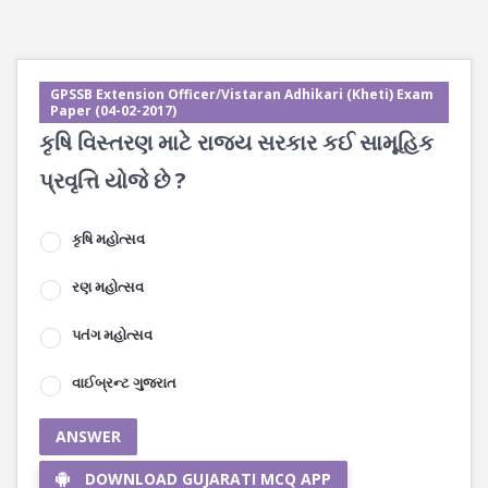
GPSSB Extension Officer/Vistaran Adhikari (Kheti) Exam
Paper (04-02-2017)
કૃષિ વિસ્તરણ માટે રાજ્ય સરકાર કઈ સામૂહિક
પ્રવૃત્તિ યોજે છે ?
કૃષિ મહોત્સવ
રણ મહોત્સવ
પતંગ મહોત્સવ
વાઈબ્રન્ટ ગુજરાત
ANSWER
DOWNLOAD GUJARATI MCQ APP