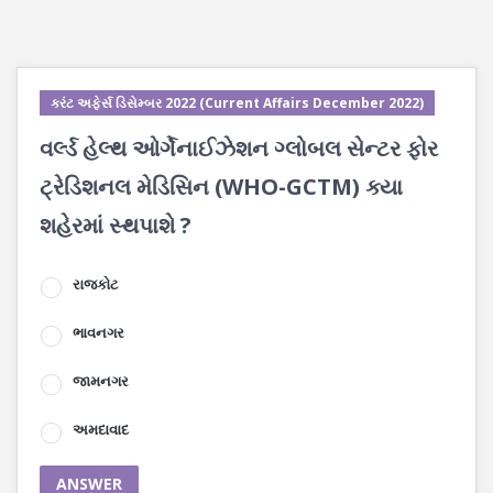
કરંટ અફેર્સ ડિસેમ્બર 2022 (Current Affairs December 2022)
વર્લ્ડ હેલ્થ ઓર્ગેનાઈઝેશન ગ્લોબલ સેન્ટર ફોર
ટ્રેડિશનલ મેડિસિન (WHO-GCTM) ક્યા
શહેરમાં સ્થપાશે ?
રાજકોટ
ભાવનગર
જામનગર
અમદાવાદ
ANSWER