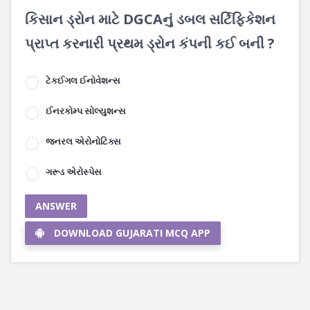
કિસાન ડ્રોન માટે DGCAનું ડબલ સર્ટિફિકેશન
પ્રાપ્ત કરનારી પ્રથમ ડ્રોન કંપની કઈ બની ?
ટેકઈગલ ઈનોવેશન્સ
ઈનરકોમ્પ સોલ્યુશન્સ
જનરલ એરોનોટિક્સ
ગરૂડ એરોસ્પેસ
ANSWER
DOWNLOAD GUJARATI MCQ APP