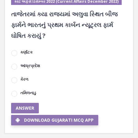
કરંટ અફેર્સ ડિસેમ્બર 2022 (Current Affairs December 2022)
તાજેતરમાં ક્યા રાજ્યમાં અલુવા સ્થિત બીજ
ફાર્મને ભારતનું પ્રથમ કાર્બન ન્યૂટ્રલ ફાર્મ
ઘોષિત કરાયું ?
કર્ણાટક
આંધ્રપ્રદેશ
કેરળ
તમિલનાડુ
ANSWER
DOWNLOAD GUJARATI MCQ APP