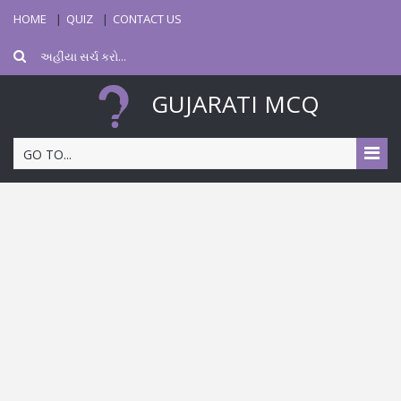
HOME
QUIZ
CONTACT US
GUJARATI MCQ
GO TO...