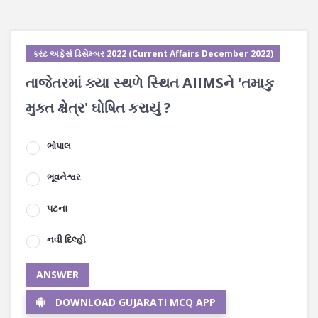
કરંટ અફેર્સ ડિસેમ્બર 2022 (Current Affairs December 2022)
તાજેતરમાં ક્યા સ્થળે સ્થિત AIIMSને 'તમાકુ
મુક્ત ક્ષેત્ર' ઘોષિત કરાયું ?
ભોપાલ
ભૂવનેશ્વર
પટના
નવી દિલ્હી
ANSWER
DOWNLOAD GUJARATI MCQ APP