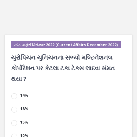
કરંટ અફેર્સ ડિસેમ્બર 2022 (Current Affairs December 2022)
યુરોપિયન યુનિયનના સભ્યો મલ્ટિનેશનલ
કોર્પોરેશન પર કેટલા ટકા ટેક્સ લાદવા સંમત
થયા ?
14%
18%
15%
10%