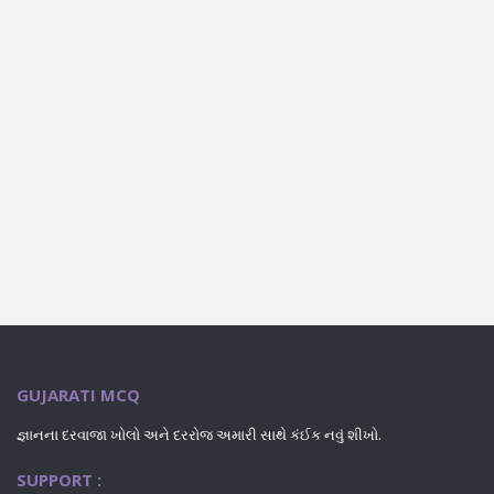
GUJARATI MCQ
જ્ઞાનના દરવાજા ખોલો અને દરરોજ અમારી સાથે કંઈક નવું શીખો.
SUPPORT :