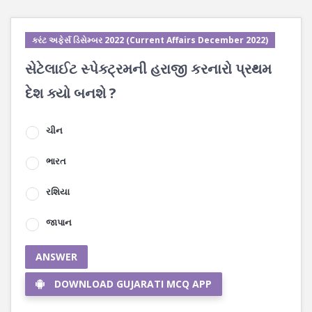
કરંટ અફેર્સ ડિસેમ્બર 2022 (Current Affairs December 2022)
સેટેલાઈટ સ્પેક્ટ્રમની હરાજી કરનારો પ્રથમ
દેશ ક્યો બનશે ?
ચીન
ભારત
રશિયા
જાપાન
ANSWER
DOWNLOAD GUJARATI MCQ APP