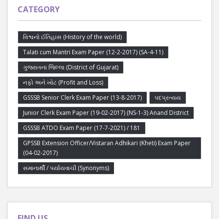
CATEGORY
વિશ્વનો ઈતિહાસ (History of the world)
Talati cum Mantri Exam Paper (12-2-2017) (SA-4-11)
ગુજરાતના જિલ્લા (District of Gujarat)
નફો અને ખોટ (Profit and Loss)
GSSSB Senior Clerk Exam Paper (13-8-2017)
પદપ્રત્યય
Junior Clerk Exam Paper (19-02-2017) (NS-1-3) Anand District
GSSSB ATDO Exam Paper (17-7-2021) / 181
GPSSB Extension Officer/Vistaran Adhikari (Kheti) Exam Paper
(04-02-2017)
સમાનાર્થી / પર્યાયવાચી (Synonyms)
FIND US