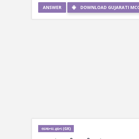
ANSWER
DOWNLOAD GUJARATI MC
સામાન્ય જ્ઞાન (GK)