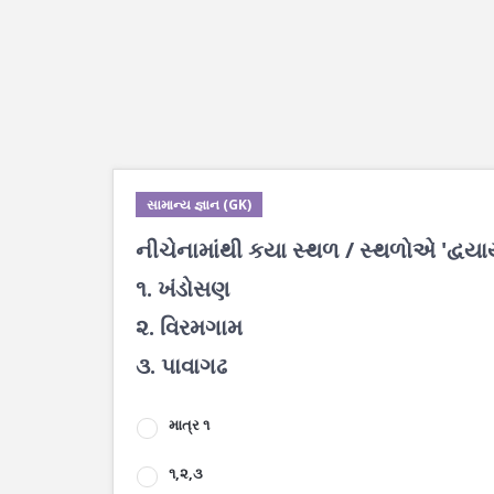
સામાન્ય જ્ઞાન (GK)
નીચેનામાંથી કયા સ્થળ / સ્થળોએ 'દ્વયાયત
૧. ખંડોસણ
૨. વિરમગામ
૩. પાવાગઢ
માત્ર ૧
૧,૨,૩