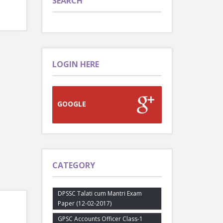
SEARCH
LOGIN HERE
GOOGLE
CATEGORY
DPSSC Talati cum Mantri Exam
Paper (12-02-2017)
GPSC Accounts Officer Class-1