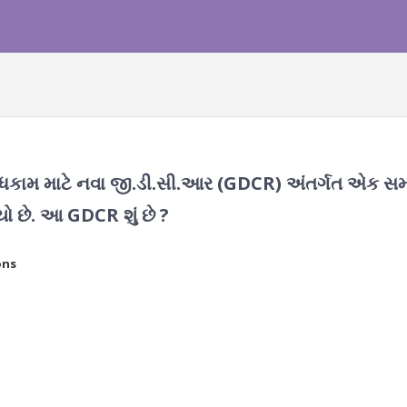
બાંધકામ માટે નવા જી.ડી.સી.આર (GDCR) અંતર્ગત એક સ
યો છે. આ GDCR શું છે ?
ons