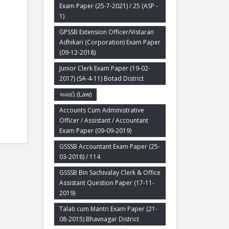
Exam Paper (25-7-2021) / 25 (ASP -
1)
GPSSB Extension Officer/Vistaran
Adhikari (Corporation) Exam Paper
(09-12-2018)
Junior Clerk Exam Paper (19-02-
2017) (SA-4-11) Botad District
કાયદો (Law)
Accounts Cum Administrative
Officer / Assistant / Accountant
Exam Paper (09-09-2019)
GSSSB Accountant Exam Paper (25-
03-2018) / 114
GSSSB Bin Sachivalay Clerk & Office
Assistant Question Paper (17-11-
2019)
Talati cum Mantri Exam Paper (21-
08-2015) Bhavnagar District