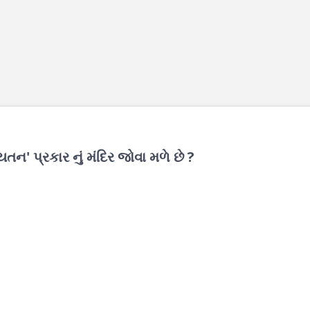
ન' પ્રકાર નું મંદિર જોવા મળે છે ?