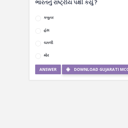
ભારતનું રાષ્ટ્રીય પક્ષી કયું ?
કબુતર
હંસ
ચકલી
મોર
ANSWER
DOWNLOAD GUJARATI MC