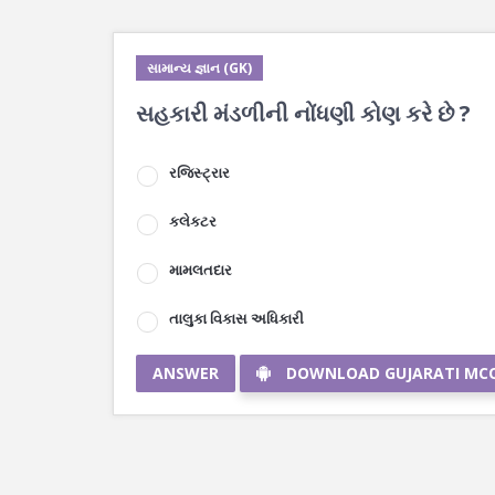
સામાન્ય જ્ઞાન (GK)
સહકારી મંડળીની નોંધણી કોણ કરે છે ?
રજિસ્ટ્રાર
કલેકટર
મામલતદાર
તાલુકા વિકાસ અધિકારી
ANSWER
DOWNLOAD GUJARATI MC