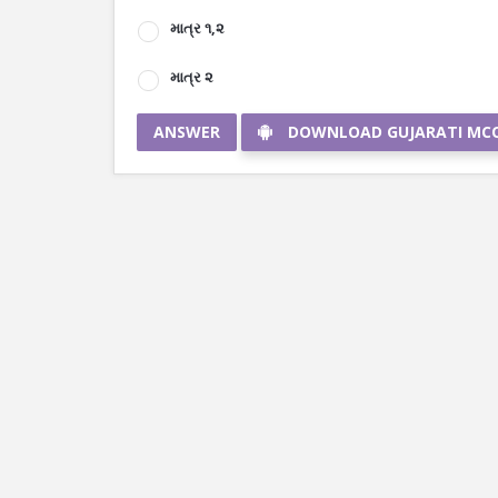
માત્ર ૧,૨
માત્ર ૨
ANSWER
DOWNLOAD GUJARATI MC