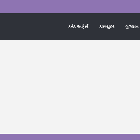
કરંટ અફેર્સ
કમ્પ્યુટર
ગુજરાત