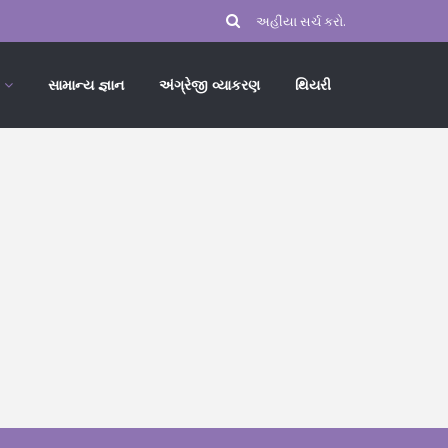
સામાન્ય જ્ઞાન
અંગ્રેજી વ્યાકરણ
થિયરી