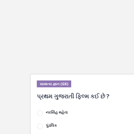
સામાન્ય જ્ઞાન (GK)
પ્રથમ ગુજરાતી ફિલ્મ કઈ છે ?
નરસિંહ મહેતા
પુંડલિક