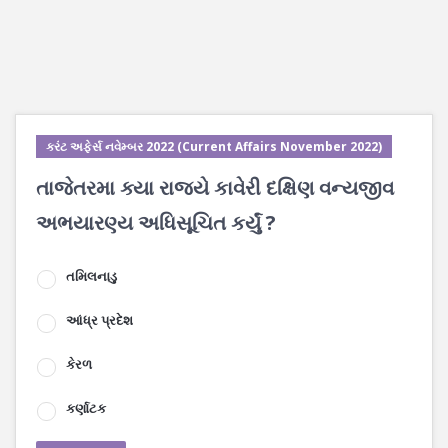
કરંટ અફેર્સ નવેમ્બર 2022 (Current Affairs November 2022)
તાજેતરમા ક્યા રાજ્યે કાવેરી દક્ષિણ વન્યજીવ
અભયારણ્ય અધિસૂચિત કર્યું ?
તમિલનાડુ
આંધ્ર પ્રદેશ
કેરળ
કર્ણાટક