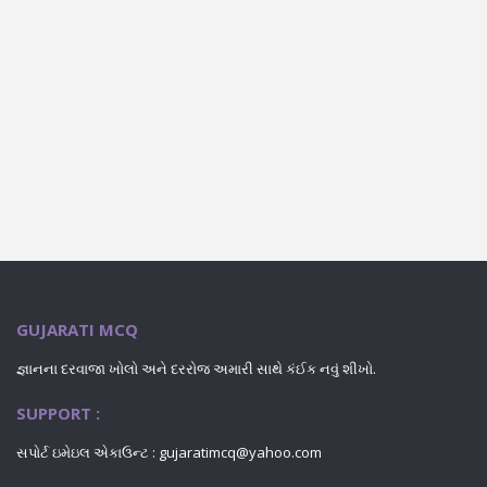
GUJARATI MCQ
જ્ઞાનના દરવાજા ખોલો અને દરરોજ અમારી સાથે કંઈક નવું શીખો.
SUPPORT :
સપોર્ટ ઇમેઇલ એકાઉન્ટ : gujaratimcq@yahoo.com