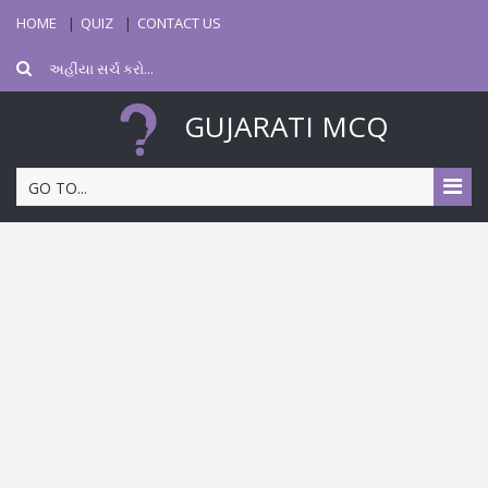
HOME
QUIZ
CONTACT US
GUJARATI MCQ
GO TO...