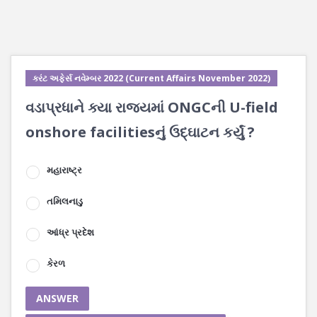
કરંટ અફેર્સ નવેમ્બર 2022 (Current Affairs November 2022)
વડાપ્રધાને ક્યા રાજ્યમાં ONGCની U-field
onshore facilitiesનું ઉદ્ઘાટન કર્યું ?
મહારાષ્ટ્ર
તમિલનાડુ
આંધ્ર પ્રદેશ
કેરળ
ANSWER