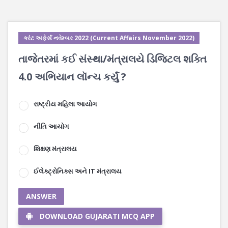
કરંટ અફેર્સ નવેમ્બર 2022 (Current Affairs November 2022)
તાજેતરમાં કઈ સંસ્થા/મંત્રાલયે ડિજિટલ શક્તિ
4.0 અભિયાન લૉન્ચ કર્યું ?
રાષ્ટ્રીય મહિલા આયોગ
નીતિ આયોગ
શિક્ષણ મંત્રાલય
ઈલેક્ટ્રોનિક્સ અને IT મંત્રાલય
ANSWER
DOWNLOAD GUJARATI MCQ APP