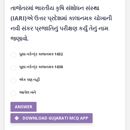
તાજેતરમાં ભારતીય કૃષિ સંશોધન સંસ્થા
(IARI)એ ઉત્તર પ્રદેશમાં કાલાનમક ચોખાની
નવી સંકર પ્રજાતિનું પરીક્ષણ કર્યું તેનું નામ
જણાવો.
પુસા નરેન્દ્ર કાલાનમક 1652
પૂસા નરેન્દ્ર કાલાનમક 1638
એક પણ નહીં
આપેલ બંને
ANSWER
DOWNLOAD GUJARATI MCQ APP