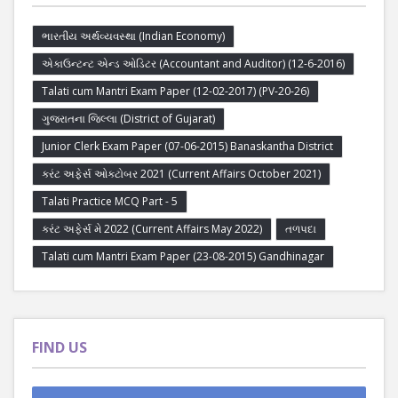
ભારતીય અર્થવ્યવસ્થા (Indian Economy)
એકાઉન્ટન્ટ એન્ડ ઓડિટર (Accountant and Auditor) (12-6-2016)
Talati cum Mantri Exam Paper (12-02-2017) (PV-20-26)
ગુજરાતના જિલ્લા (District of Gujarat)
Junior Clerk Exam Paper (07-06-2015) Banaskantha District
કરંટ અફેર્સ ઓક્ટોબર 2021 (Current Affairs October 2021)
Talati Practice MCQ Part - 5
કરંટ અફેર્સ મે 2022 (Current Affairs May 2022)
તળપદા
Talati cum Mantri Exam Paper (23-08-2015) Gandhinagar
FIND US