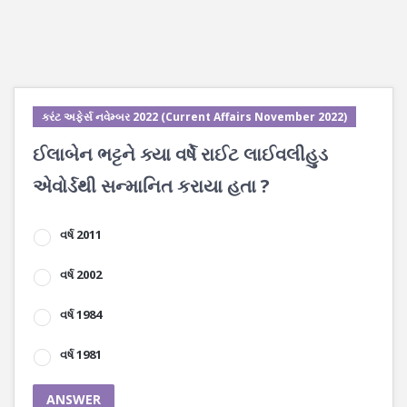
કરંટ અફેર્સ નવેમ્બર 2022 (Current Affairs November 2022)
ઈલાબેન ભટ્ટને ક્યા વર્ષે રાઈટ લાઈવલીહુડ
એવોર્ડથી સન્માનિત કરાયા હતા ?
વર્ષ 2011
વર્ષ 2002
વર્ષ 1984
વર્ષ 1981
ANSWER