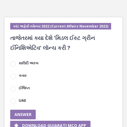
કરંટ અફેર્સ નવેમ્બર 2022 (Current Affairs November 2022)
તાજેતરમાં ક્યા દેશે 'મિડલ ઈસ્ટ ગ્રીન
ઈનિશિએટિવ' લૉન્ચ કરી ?
સાઉદી અરબ
કતાર
ઈજિપ્ત
UAE
ANSWER
DOWNLOAD GUJARATI MCQ APP