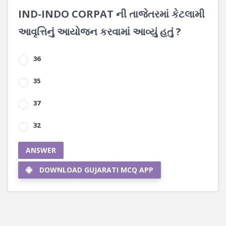
IND-INDO CORPAT ની તાજેતરમાં કેટલામી
આવૃત્તિનું આયોજન કરવામાં આવ્યું હતું ?
36
35
37
32
ANSWER
DOWNLOAD GUJARATI MCQ APP