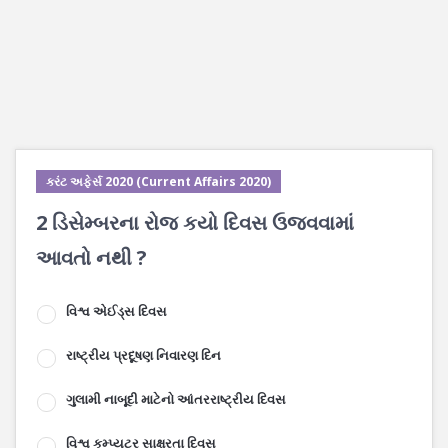
કરંટ અફેર્સ 2020 (Current Affairs 2020)
2 ડિસેમ્બરના રોજ કયો દિવસ ઉજવવામાં
આવતો નથી ?
વિશ્વ એઈડ્સ દિવસ
રાષ્ટ્રીય પ્રદૂષણ નિવારણ દિન
ગુલામી નાબૂદી માટેનો આંતરરાષ્ટ્રીય દિવસ
વિશ્વ કમ્પ્યુટર સાક્ષરતા દિવસ