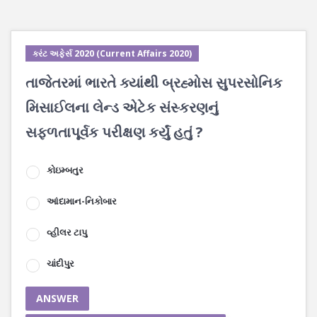
કરંટ અફેર્સ 2020 (Current Affairs 2020)
તાજેતરમાં ભારતે ક્યાંથી બ્રહ્મોસ સુપરસોનિક
મિસાઈલના લેન્ડ એટેક સંસ્કરણનું
સફળતાપૂર્વક પરીક્ષણ કર્યું હતું ?
કોઇમ્બતુર
આંદામાન-નિકોબાર
વ્હીલર ટાપુ
ચાંદીપુર
ANSWER