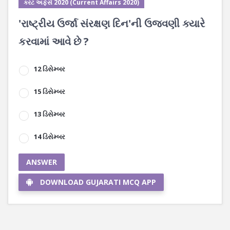
કરંટ અફેર્સ 2020 (Current Affairs 2020)
'રાષ્ટ્રીય ઉર્જા સંરક્ષણ દિન'ની ઉજવણી ક્યારે
કરવામાં આવે છે ?
12 ડિસેમ્બર
15 ડિસેમ્બર
13 ડિસેમ્બર
14 ડિસેમ્બર
ANSWER
DOWNLOAD GUJARATI MCQ APP