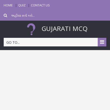
HOME
QUIZ
CONTACT US
GUJARATI MCQ
GO TO...