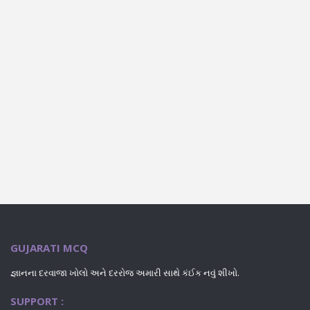
GUJARATI MCQ
જ્ઞાનના દરવાજા ખોલો અને દરરોજ અમારી સાથે કંઈક નવું શીખો.
SUPPORT :