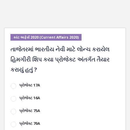
કરંટ અફેર્સ 2020 (Current Affairs 2020)
તાજેતરમાં ભારતીય નેવી માટે લોન્ચ કરાયેલ
હિમગીરી શિપ કયા પ્રોજેક્ટ અંતર્ગત તૈયાર
કરાયું હતું ?
પ્રોજેક્ટ 17A
પ્રોજેક્ટ 16A
પ્રોજેક્ટ 75A
પ્રોજેક્ટ 70A