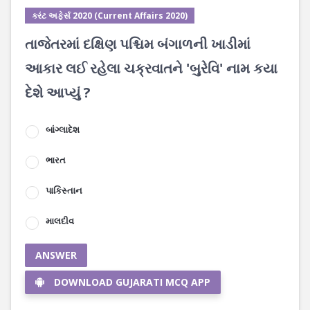
કરંટ અફેર્સ 2020 (Current Affairs 2020)
તાજેતરમાં દક્ષિણ પશ્ચિમ બંગાળની ખાડીમાં
આકાર લઈ રહેલા ચક્રવાતને 'બુરેવિ' નામ કયા
દેશે આપ્યું ?
બાંગ્લાદેશ
ભારત
પાકિસ્તાન
માલદીવ
ANSWER
DOWNLOAD GUJARATI MCQ APP