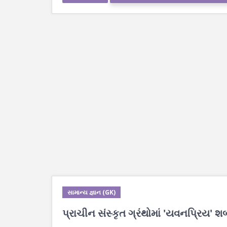
સામાન્ય જ્ઞાન (GK)
પ્રાચીન સંસ્કૃત ગ્રંથોમાં 'યવનપ્રિય' શબ