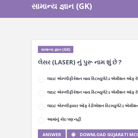
સામાન્ય જ્ઞાન (GK)
સામાન્ય જ્ઞાન (GK)
લેસર (LASER) નું પુરૂ નામ શું છે ?
લાઇટ એમ્પ્લીફીકેશન બાય સ્ટિમ્યુલેટેડ એમીશન ઓફ ર
લાઇટ એમ્પ્લીફીકેશન બાય સ્ટિમ્યુલેટેડ એમીશન ઓફ ર
લાઇટ એમ્પ્લીફાયર ઓફ રેડીએશન સ્ટિમ્યુલેટેડ એમી
આમાંનું કોઇ પણ નહીં
ANSWER
DOWNLOAD GUJARATI MC