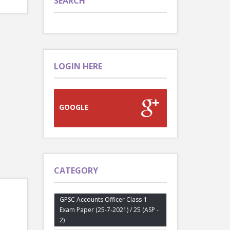
SEARCH
LOGIN HERE
GOOGLE
CATEGORY
GPSC Accounts Officer Class-1
Exam Paper (25-7-2021) / 25 (ASP -
2)