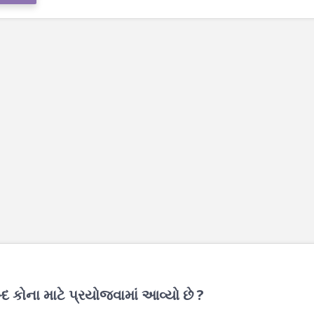
્દ કોના માટે પ્રયોજવામાં આવ્યો છે ?