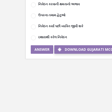
નિવેદન કરવાની ક્ષમતાનો અભાવ
ઉપરના તમામ હેતુઓ
નિવેદન કર્યા પછી વ્યક્તિ જીવી શકે
ઇશારાથી કરેલ નિવેદન
ANSWER
DOWNLOAD GUJARATI MC