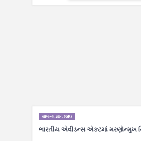
સામાન્ય જ્ઞાન (GK)
ભારતીય એવીડન્સ એકટમાં મરણોન્મુખ નિવ