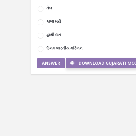
તેલ
કાળા મરી
હાથી દાંત
ઉત્તમ ભારતીય મસ્લિન
ANSWER
DOWNLOAD GUJARATI MC