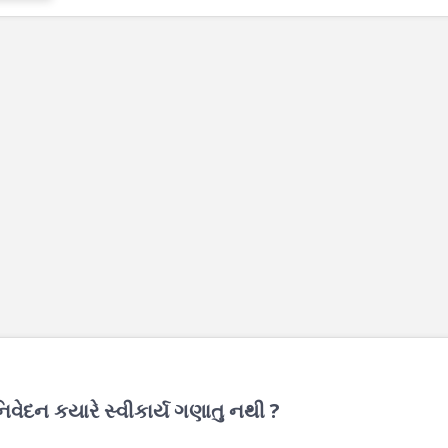
ેદન કયારે સ્વીકાર્ય ગણાતુ નથી ?