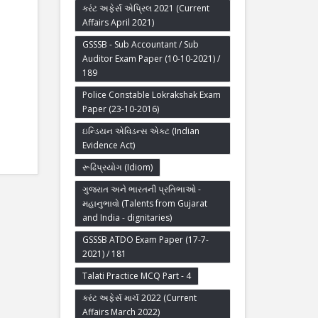
કરંટ અફેર્સ એપ્રિલ 2021 (Current
Affairs April 2021)
GSSSB - Sub Accountant / Sub
Auditor Exam Paper (10-10-2021) /
189
Police Constable Lokrakshak Exam
Paper (23-10-2016)
ઇન્ડિયન એવિડન્સ એક્ટ (Indian
Evidence Act)
રૂઢિપ્રયોગ (Idiom)
ગુજરાત અને ભારતની પ્રતિભાઓ -
મહાનુભાવો (Talents from Gujarat
and India - dignitaries)
GSSSB ATDO Exam Paper (17-7-
2021) / 181
Talati Practice MCQ Part - 4
કરંટ અફેર્સ માર્ચ 2022 (Current
Affairs March 2022)