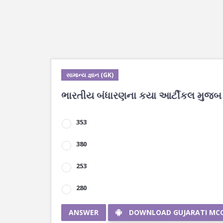
સામાન્ય જ્ઞાન (GK)
ભારતીય બંધારણના કયા આર્ટીકલ મુજબ 
353
380
253
280
ANSWER
DOWNLOAD GUJARATI MC