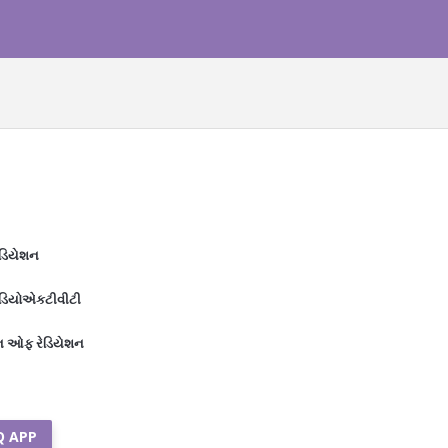
ેડિયેશન
ેડિયોએકટીવીટી
શન ઓફ રેડિયેશન
Q APP