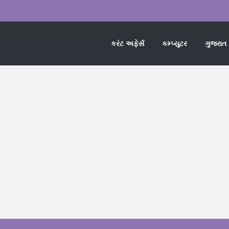
કરંટ અફેર્સ
કમ્પ્યુટર
ગુજરાત