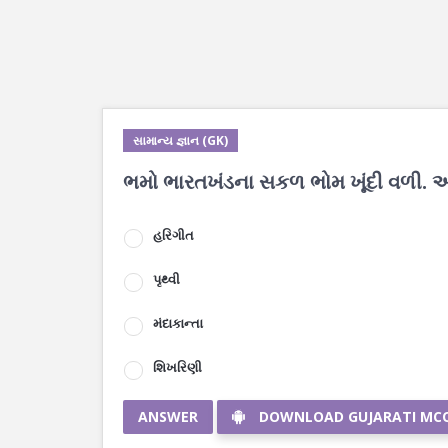
સામાન્ય જ્ઞાન (GK)
ભમો ભારતખંડના સકળ ભોમ ખૂંદી વળી. આ
હરિગીત
પૃથ્વી
મંદાકાન્તા
શિખરિણી
ANSWER
DOWNLOAD GUJARATI MC