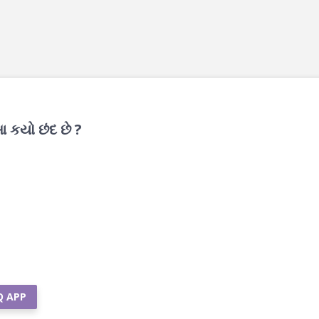
 કયો છંદ છે ?
Q APP