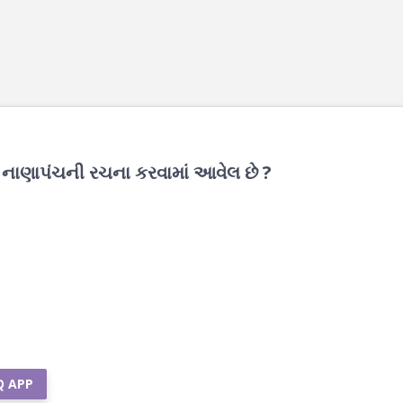
નાણાપંચની રચના કરવામાં આવેલ છે ?
Q APP