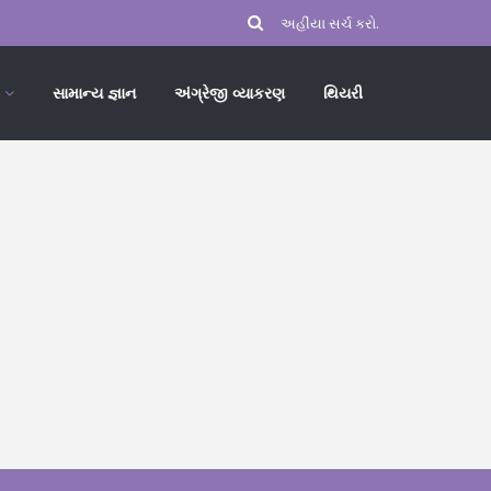
સામાન્ય જ્ઞાન
અંગ્રેજી વ્યાકરણ
થિયરી