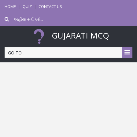
HOME
QUIZ
CONTACT US
GUJARATI MCQ
GO TO...