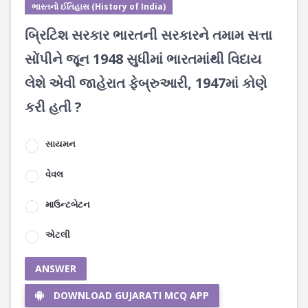
ભારતનો ઈતિહાસ (History of India)
બ્રિટિશ સરકાર ભારતની સરકારને તમામ સત્તા
સોંપીને જૂન 1948 સુધીમાં ભારતમાંથી વિદાય
લેશે એવી જાહેરાત ફેબ્રુઆરી, 1947માં કોણે
કરી હતી ?
સાયમન
વેવલ
માઉન્ટબેટન
એટલી
ANSWER
DOWNLOAD GUJARATI MCQ APP