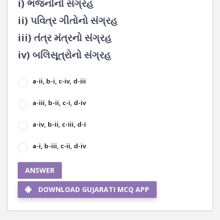
i) ભજનોનો સંગ્રહ
ii) પવિત્ર ગીતોનો સંગ્રહ
iii) તંત્ર મંત્રનો સંગ્રહ
iv) બલિસૂત્રોનો સંગ્રહ
a-ii, b-i, c-iv, d-iii
a-iii, b-ii, c-i, d-iv
a-iv, b-ii, c-iii, d-i
a-i, b-iii, c-ii, d-iv
ANSWER
DOWNLOAD GUJARATI MCQ APP