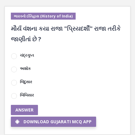
ભારતનો ઈતિહાસ (History of India)
મૌર્ય વંશના કયા રાજા "પ્રિયદર્શી" રાજા તરીકે
જાણીતાં છે ?
ચંદ્રગુપ્ત
અશોક
બિંદુસાર
બિંબિસાર
ANSWER
DOWNLOAD GUJARATI MCQ APP