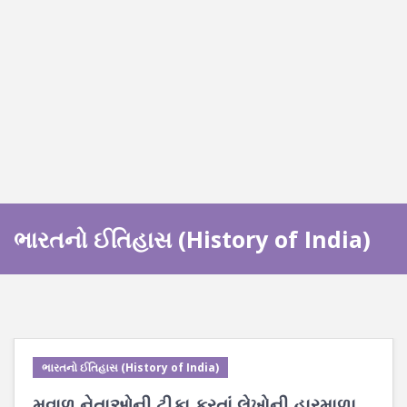
ભારતનો ઈતિહાસ (History of India)
ભારતનો ઈતિહાસ (History of India)
મવાળ નેતાઓની ટીકા કરતાં લેખોની હારમાળા