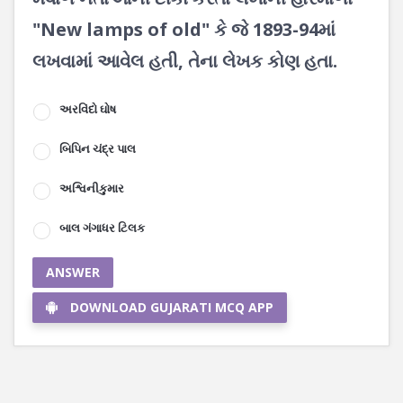
"New lamps of old" કે જે 1893-94માં
લખવામાં આવેલ હતી, તેના લેખક કોણ હતા.
અરવિંદો ઘોષ
બિપિન ચંદ્ર પાલ
અશ્વિનીકુમાર
બાલ ગંગાધર ટિલક
ANSWER
DOWNLOAD GUJARATI MCQ APP