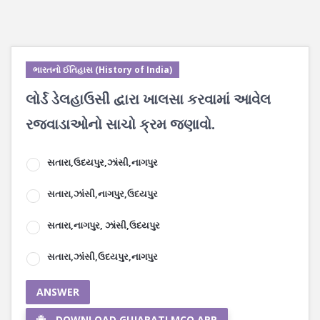
ભારતનો ઈતિહાસ (History of India)
લોર્ડ ડેલહાઉસી દ્વારા ખાલસા કરવામાં આવેલ
રજવાડાઓનો સાચો ક્રમ જણાવો.
સતારા,ઉદયપુર,ઝાંસી,નાગપુર
સતારા,ઝાંસી,નાગપુર,ઉદયપુર
સતારા,નાગપુર, ઝાંસી,ઉદયપુર
સતારા,ઝાંસી,ઉદયપુર,નાગપુર
ANSWER
DOWNLOAD GUJARATI MCQ APP