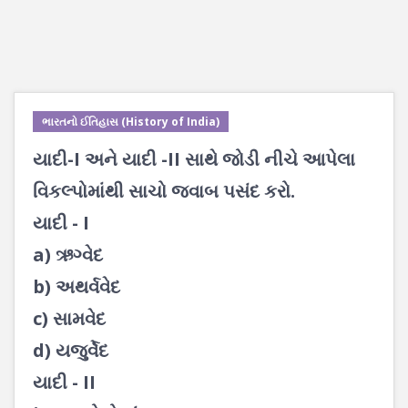
ભારતનો ઈતિહાસ (History of India)
યાદી-I અને યાદી -II સાથે જોડી નીચે આપેલા
વિકલ્પોમાંથી સાચો જવાબ પસંદ કરો.
યાદી - I
a) ઋગ્વેદ
b) અથર્વવેદ
c) સામવેદ
d) યજુર્વેદ
યાદી - II