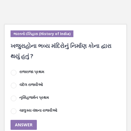
ભારતનો ઈતિહાસ (History of India)
ખજુરાહોના ભવ્ય મંદિરોનું નિર્માણ કોના દ્વારા
થયું હતું ?
રાજરાજા પ્રથમ
ચંદેલ રાજવીઓ
નૃસિંહજર્મન પ્રથમ
ચાલુક્ય વંશના રાજવીઓ
ANSWER