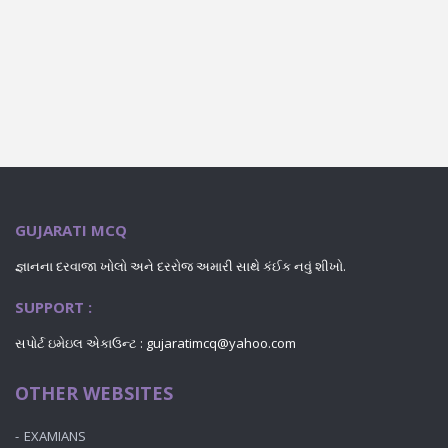
GUJARATI MCQ
જ્ઞાનના દરવાજા ખોલો અને દરરોજ અમારી સાથે કંઈક નવું શીખો.
SUPPORT :
સપોર્ટ ઇમેઇલ એકાઉન્ટ : gujaratimcq@yahoo.com
OTHER WEBSITES
EXAMIANS