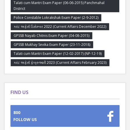
Talati cum Mantri Exam Paper (06-06-2015) Panchmahal
District
Police Constable Lokrakshak Exam Paper (2-9-2012)
કરંટ અફેર્સ ડિસેમ્બર 2022 (Current Affairs December 2022)
GPSSB Nayab Chitnis Exam Paper (04-08-2015)
GPSSB Mukhay Sevika Exam Paper (23-11-2018)
Talati cum Mantri Exam Paper (12-02-2017) (NP-12-19)
કરંટ અફેર્સ ફેબ્રુઆરી 2023 (Current Affairs February 2023)
FIND US
800
FOLLOW US