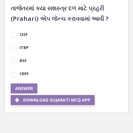
તાજેતરમાં ક્યા સશસ્ત્ર દળ માટે પ્રહરી
(Prahari) એપ લૉન્ચ કરાવવામાં આવી ?
CISF
ITBP
BSF
CRPF
ANSWER
DOWNLOAD GUJARATI MCQ APP