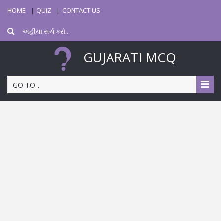
HOME
QUIZ
CONTACT US
GUJARATI MCQ
GO TO...