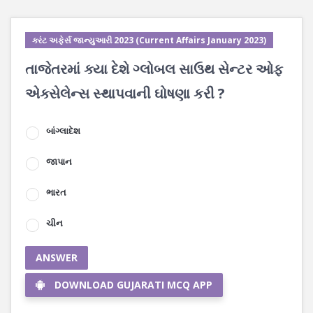
કરંટ અફેર્સ જાન્યુઆરી 2023 (Current Affairs January 2023)
તાજેતરમાં ક્યા દેશે ગ્લોબલ સાઉથ સેન્ટર ઓફ
એક્સેલેન્સ સ્થાપવાની ઘોષણા કરી ?
બાંગ્લાદેશ
જાપાન
ભારત
ચીન
ANSWER
DOWNLOAD GUJARATI MCQ APP