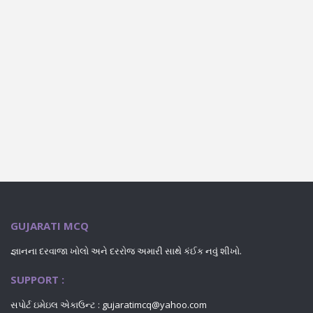
GUJARATI MCQ
જ્ઞાનના દરવાજા ખોલો અને દરરોજ અમારી સાથે કંઈક નવું શીખો.
SUPPORT :
સપોર્ટ ઇમેઇલ એકાઉન્ટ : gujaratimcq@yahoo.com