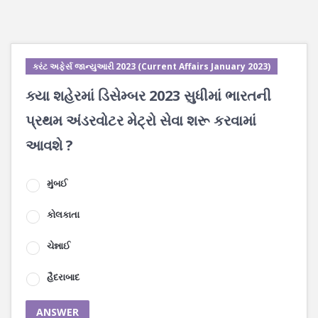
કરંટ અફેર્સ જાન્યુઆરી 2023 (Current Affairs January 2023)
ક્યા શહેરમાં ડિસેમ્બર 2023 સુધીમાં ભારતની
પ્રથમ અંડરવોટર મેટ્રો સેવા શરૂ કરવામાં
આવશે ?
મુંબઈ
કોલકાતા
ચેન્નાઈ
હૈદરાબાદ
ANSWER