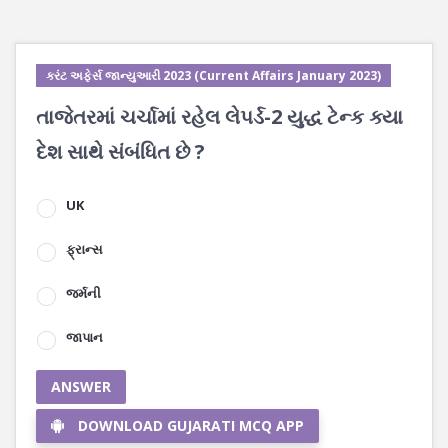
કરંટ અફેર્સ જાન્યુઆરી 2023 (Current Affairs January 2023)
તાજેતરમાં ચર્ચામાં રહેલ લેપર્ડ-2 યુદ્ધ ટેન્ક ક્યા
દેશ સાથે સંબંધિત છે ?
UK
ફ્રાન્સ
જર્મની
જાપાન
ANSWER
DOWNLOAD GUJARATI MCQ APP