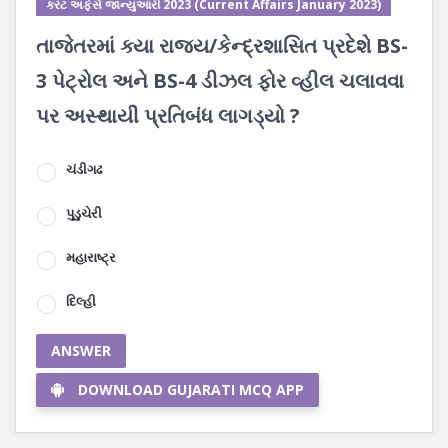
કરંટ અફેર્સ જાન્યુઆરી 2023 (Current Affairs January 2023)
તાજેતરમાં ક્યા રાજ્ય/કેન્દ્રશાસિત પ્રદેશે BS-
3 પેટ્રોલ અને BS-4 ડીઝલ ફોર વ્હીલ ચલાવવા
પર અસ્થાયી પ્રતિબંધ લાગડ્યો ?
ચંડીગઢ
પુડુચેરી
મહારાષ્ટ્ર
દિલ્હી
ANSWER
DOWNLOAD GUJARATI MCQ APP