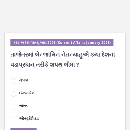
કરંટ અફેર્સ જાન્યુઆરી 2023 (Current Affairs January 2023)
તાજેતરમાં બેન્જામિન નેતન્યાહુએ ક્યા દેશના
વડાપ્રધાન તરીકે શપથ લીધા ?
નેપાળ
ઈઝરાયેલ
ભારત
ઓસ્ટ્રેલિયા