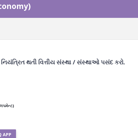
 Economy)
 નિયંત્રિત થતી વિત્તીય સંસ્થા / સંસ્થાઓ પસંદ કરો.
લપમેન્ટ)
Q APP