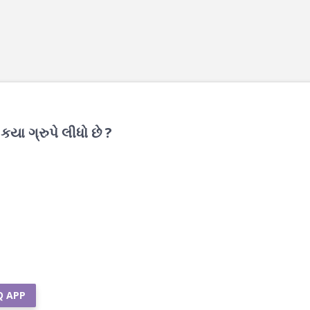
યા ગ્રુપે લીધો છે ?
Q APP