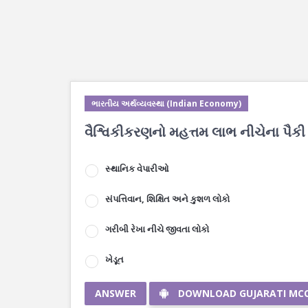
ભારતીય અર્થવ્યવસ્થા (Indian Economy)
વૈશ્વિકીકરણનો મહત્તમ લાભ નીચેના પૈકી ક
સ્થાનિક વેપારીઓ
સંપત્તિવાન, શિક્ષિત અને કુશળ લોકો
ગરીબી રેખા નીચે જીવતા લોકો
ખેડૂત
ANSWER
DOWNLOAD GUJARATI MC