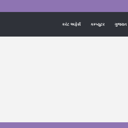
કરંટ અફેર્સ
કમ્પ્યુટર
ગુજરાત