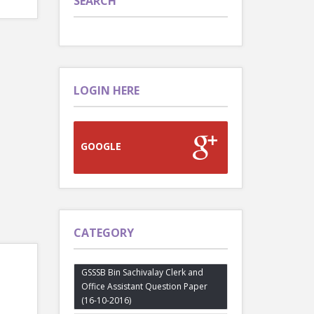
SEARCH
LOGIN HERE
GOOGLE
CATEGORY
GSSSB Bin Sachivalay Clerk and
Office Assistant Question Paper
(16-10-2016)