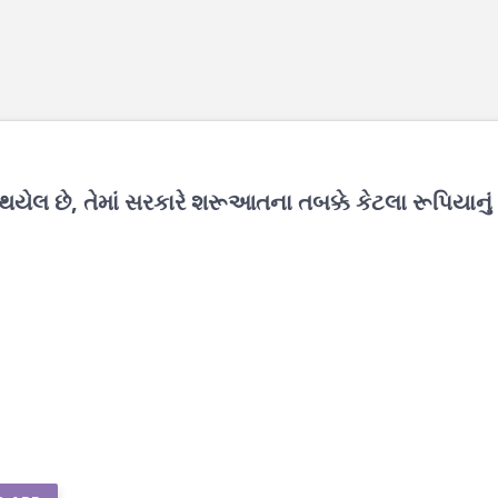
 થયેલ છે, તેમાં સરકારે શરૂઆતના તબક્કે કેટલા રૂપિયાનું 