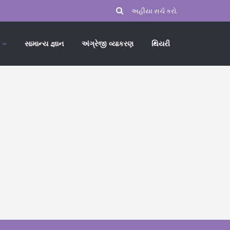
સામાન્ય જ્ઞાન
અંગ્રેજી વ્યાકરણ
થિયરી