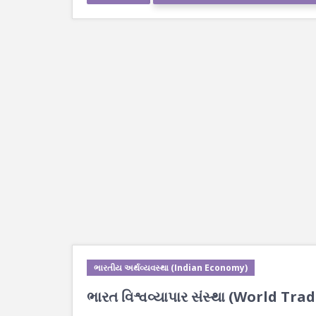
ભારતીય અર્થવ્યવસ્થા (Indian Economy)
ભારત વિશ્વવ્યાપાર સંસ્થા (World Trade