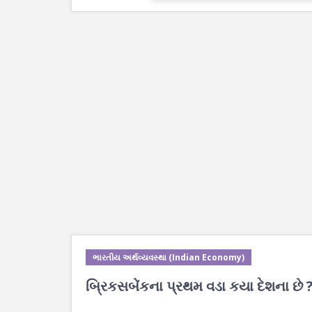
ભારતીય અર્થવ્યવસ્થા (Indian Economy)
બ્રિકસબેંકના પ્રથમ વડા કયા દેશના છે 