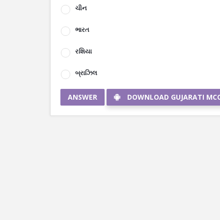
ચીન
ભારત
રશિયા
બ્રાઝિલ
ANSWER
DOWNLOAD GUJARATI MC