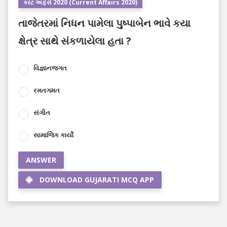
કરંટ અફેર્સ 2020 (Current Affairs 2020)
તાજેતરમાં નિધન પામેલા પુષ્પાબેન ભાવે કયા
ક્ષેત્ર સાથે સંકળાયેલા હતા ?
વિજ્ઞાનજગત
રમતગમત
સંગીત
સામાજિક કાર્યો
ANSWER
DOWNLOAD GUJARATI MCQ APP