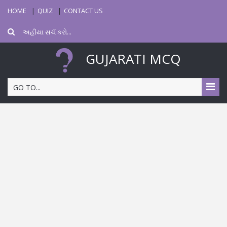
HOME
QUIZ
CONTACT US
GUJARATI MCQ
GO TO...