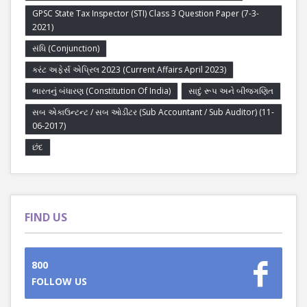
GPSC State Tax Inspector (STI) Class 3 Question Paper (7-3-
2021)
સંધિ (Conjunction)
કરંટ અફેર્સ એપ્રિલ 2023 (Current Affairs April 2023)
ભારતનું બંધારણ (Constitution Of India)
સાદું રૂપ અને બીજગણિત
સબ એકાઉન્ટન્ટ / સબ ઓડીટર (Sub Accountant / Sub Auditor) (11-
06-2017)
છંદ
FIND US
800
FOLLOW US