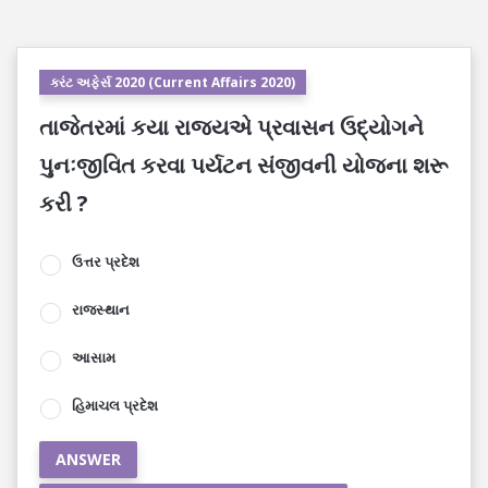
કરંટ અફેર્સ 2020 (Current Affairs 2020)
તાજેતરમાં કયા રાજ્યએ પ્રવાસન ઉદ્યોગને
પુનઃજીવિત કરવા પર્યટન સંજીવની યોજના શરૂ
કરી ?
ઉત્તર પ્રદેશ
રાજસ્થાન
આસામ
હિમાચલ પ્રદેશ
ANSWER