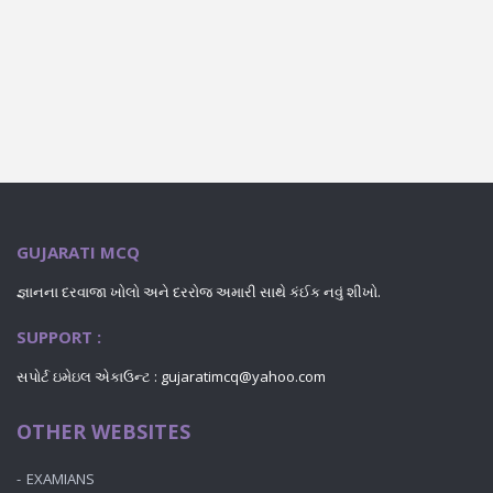
GUJARATI MCQ
જ્ઞાનના દરવાજા ખોલો અને દરરોજ અમારી સાથે કંઈક નવું શીખો.
SUPPORT :
સપોર્ટ ઇમેઇલ એકાઉન્ટ : gujaratimcq@yahoo.com
OTHER WEBSITES
EXAMIANS