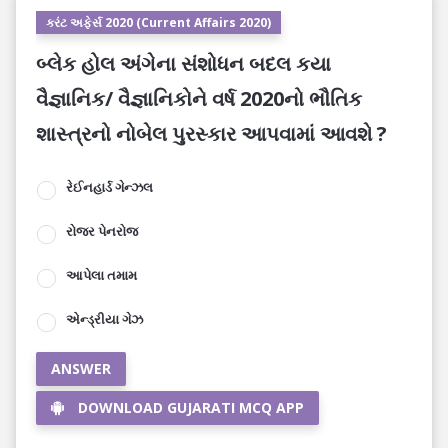
કરંટ અફેર્સ 2020 (Current Affairs 2020)
બ્લેક હોલ અંગેના સંશોધન બદલ કયા
વૈજ્ઞાનિક/ વૈજ્ઞાનિકોને વર્ષ 2020નો ભૌતિક
શાસ્ત્રનો નોબેલ પુરસ્કાર આપવામાં આવશે ?
રેઈનહાર્ડ ગેન્ઝલ
રોજર પેનરોજ
આપેલા તમામ
એન્ડ્રીયા ગેઝ
ANSWER
DOWNLOAD GUJARATI MCQ APP