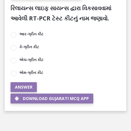
રિલાયન્સ લાઇફ સાયન્સ દ્વારા વિકસાવવામાં
આવેલી RT-PCR ટેસ્ટ કીટનું નામ જણાવો.
આર-ગ્રીન કીટ
કે-ગ્રીન કીટ
એચ-ગ્રીન કીટ
એમ-ગ્રીન કીટ
ANSWER
DOWNLOAD GUJARATI MCQ APP