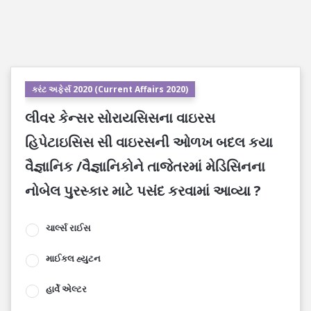
કરંટ અફેર્સ 2020 (Current Affairs 2020)
લીવર કેન્સર સોરાયસિસના વાઇરસ
હિપેટાઇસિસ સી વાઇરસની ઓળખ બદલ કયા
વૈજ્ઞાનિક /વૈજ્ઞાનિકોને તાજેતરમાં મેડિસિનના
નોબેલ પુરસ્કાર માટે પસંદ કરવામાં આવ્યા ?
ચાર્લ્સ રાઈસ
માઈકલ હ્યુટન
હાર્વે એલ્ટર