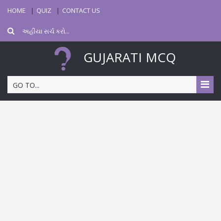
HOME
QUIZ
CONTACT US
GUJARATI MCQ
GO TO...