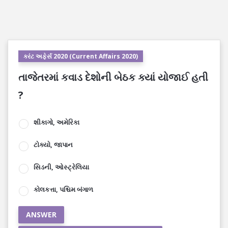
કરંટ અફેર્સ 2020 (Current Affairs 2020)
તાજેતરમાં કવાડ દેશોની બેઠક ક્યાં યોજાઈ હતી
?
શીકાગો, અમેરિકા
ટોક્યો, જાપાન
સિડની, ઓસ્ટ્રેલિયા
કોલકત્તા, પશ્ચિમ બંગાળ
ANSWER