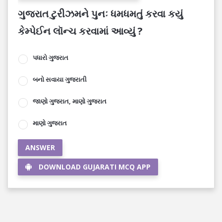
ગુજરાત ટુરીઝમને પુનઃ ધમધમતું કરવા કયું
કેમ્પેઈન લૉન્ચ કરવામાં આવ્યું ?
પધારો ગુજરાત
બનો સવાયા ગુજરાતી
જાણો ગુજરાત, માણો ગુજરાત
માણો ગુજરાત
ANSWER
DOWNLOAD GUJARATI MCQ APP