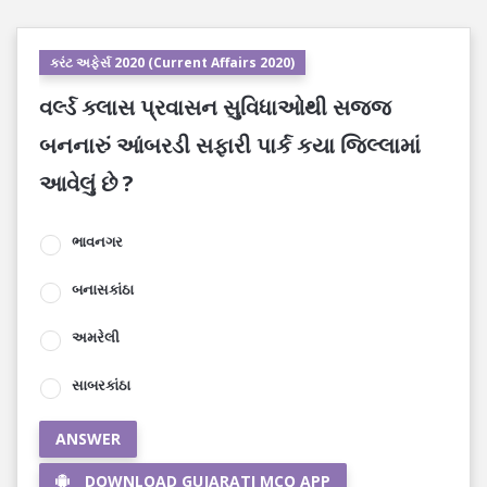
કરંટ અફેર્સ 2020 (Current Affairs 2020)
વર્લ્ડ ક્લાસ પ્રવાસન સુવિધાઓથી સજ્જ
બનનારું આંબરડી સફારી પાર્ક કયા જિલ્લામાં
આવેલું છે ?
ભાવનગર
બનાસકાંઠા
અમરેલી
સાબરકાંઠા
ANSWER
DOWNLOAD GUJARATI MCQ APP