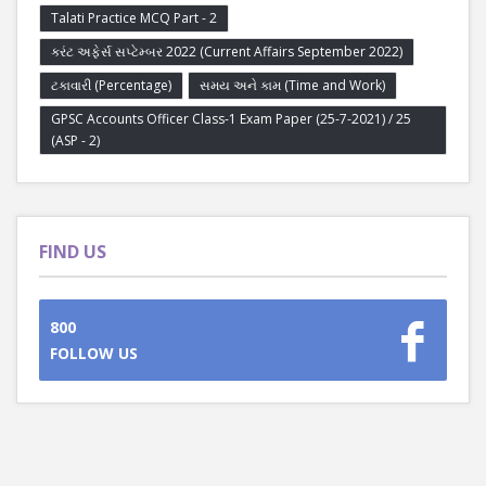
Talati Practice MCQ Part - 2
કરંટ અફેર્સ સપ્ટેમ્બર 2022 (Current Affairs September 2022)
ટકાવારી (Percentage)
સમય અને કામ (Time and Work)
GPSC Accounts Officer Class-1 Exam Paper (25-7-2021) / 25
(ASP - 2)
FIND US
800
FOLLOW US