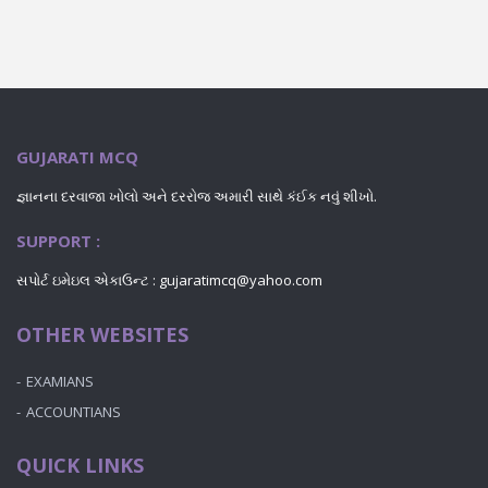
GUJARATI MCQ
જ્ઞાનના દરવાજા ખોલો અને દરરોજ અમારી સાથે કંઈક નવું શીખો.
SUPPORT :
સપોર્ટ ઇમેઇલ એકાઉન્ટ : gujaratimcq@yahoo.com
OTHER WEBSITES
EXAMIANS
ACCOUNTIANS
QUICK LINKS