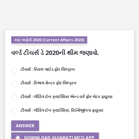
કરંટ અફેર્સ 2020 (Current Affairs 2020)
વર્લ્ડ ટીચર્સ ડે 2020ની થીમ જણાવો.
ટીચર્સ : રિયલ ગાઈડ ફોર ચિલ્ડ્રન
ટીચર્સ : રિઅલ મેન્ટર ફોર ચિલ્ડ્રન
ટીચર્સ : લીડિંગ ઈન ક્રાઈસિસ એન્ડ વર્ક ફોર બેટર ફ્યુચર
ટીચર્સ : લીડિંગ ઈન ક્રાઈસિસ, રિઈમેજીંગ ધ ફ્યુચર
ANSWER
DOWNLOAD GUJARATI MCQ APP