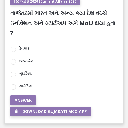
કરંટ અફેર્સ 2020 (Current Affairs 2020)
તાજેતરમાં ભારત અને અન્ય કયા દેશ વચ્ચે
ઇનોવેશન અને સ્ટાર્ટઅપ અંગે MoU થયા હતા
?
ડેનમાર્ક
ઇઝરાયેલ
બ્રાઝિલ
અમેરિકા
ANSWER
DOWNLOAD GUJARATI MCQ APP