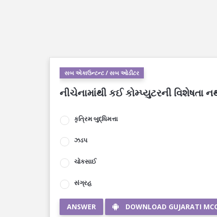
સબ એકાઉન્ટન્ટ / સબ ઓડીટર
નીચેનામાંથી કઈ કોમ્પ્યુટરની વિશેષતા ન
કૃત્રિમ બુદ્ધિમત્તા
ઝડપ
ચોકસાઈ
સંગ્રહ
ANSWER
DOWNLOAD GUJARATI MC