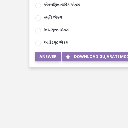
એકગણિત તાર્કિક એકમ
સ્મૃતિ એકમ
નિયંત્રિત એકમ
આઉટપુટ એકમ
ANSWER
DOWNLOAD GUJARATI MC