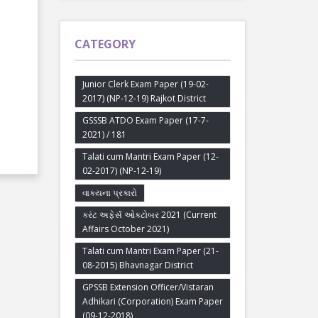
CATEGORY
Junior Clerk Exam Paper (19-02-
2017) (NP-12-19) Rajkot District
GSSSB ATDO Exam Paper (17-7-
2021) / 181
Talati cum Mantri Exam Paper (12-
02-2017) (NP-12-19)
વાક્યના પ્રકારો
કરંટ અફેર્સ ઓક્ટોબર 2021 (Current
Affairs October 2021)
Talati cum Mantri Exam Paper (21-
08-2015) Bhavnagar District
GPSSB Extension Officer/Vistaran
Adhikari (Corporation) Exam Paper
(09-12-2018)