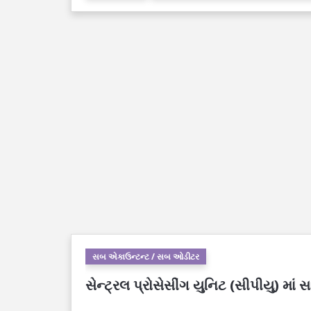
સબ એકાઉન્ટન્ટ / સબ ઓડીટર
સેન્ટ્રલ પ્રોસેસીંગ યુનિટ (સીપીયુ) માં 