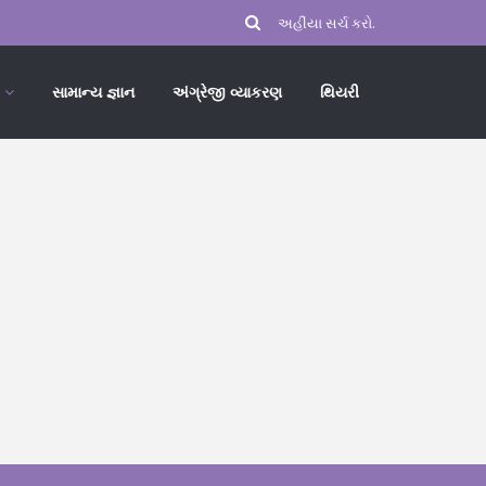
સામાન્ય જ્ઞાન
અંગ્રેજી વ્યાકરણ
થિયરી