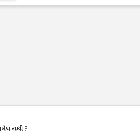
સામેલ નથી ?