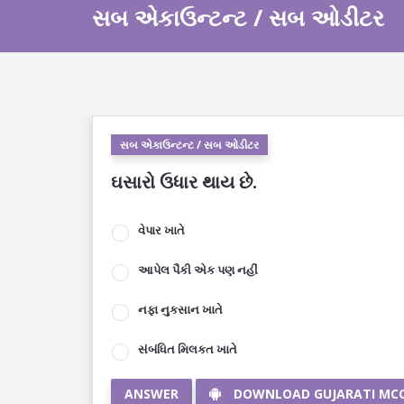
સબ એકાઉન્ટન્ટ / સબ ઓડીટર
સબ એકાઉન્ટન્ટ / સબ ઓડીટર
ઘસારો ઉધાર થાય છે.
વેપાર ખાતે
આપેલ પૈકી એક પણ નહીં
નફા નુકસાન ખાતે
સંબંધિત મિલકત ખાતે
ANSWER
DOWNLOAD GUJARATI MC