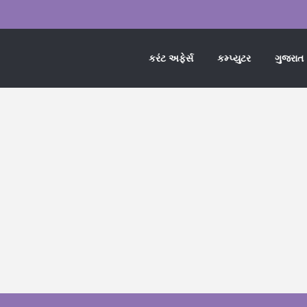
કરંટ અફેર્સ
કમ્પ્યુટર
ગુજરાત