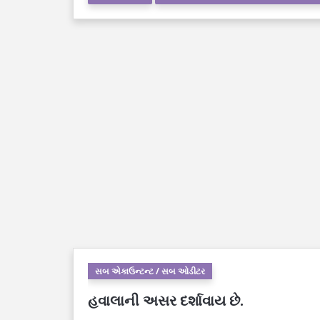
સબ એકાઉન્ટન્ટ / સબ ઓડીટર
હવાલાની અસર દર્શાવાય છે.