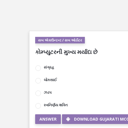
સબ એકાઉન્ટન્ટ / સબ ઓડીટર
કોમ્પ્યુટરની મુખ્ય મર્યાદા છે
સંગ્રહ
ચોકસાઈ
ઝડપ
સ્વનિર્ણય શક્તિ
ANSWER
DOWNLOAD GUJARATI MC