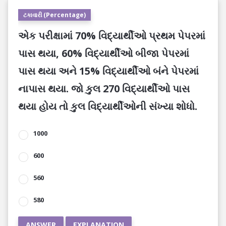
ટકાવારી (Percentage)
એક પરીક્ષામાં 70% વિદ્યાર્થીઓ પ્રથમ પેપરમાં
પાસ થયા, 60% વિદ્યાર્થીઓ બીજા પેપરમાં
પાસ થયા અને 15% વિદ્યાર્થીઓ બંને પેપરમાં
નાપાસ થયા. જો કુલ 270 વિદ્યાર્થીઓ પાસ
થયા હોય તો કુલ વિદ્યાર્થીઓની સંખ્યા શોધો.
1000
600
560
580
ANSWER
EXPLANATION