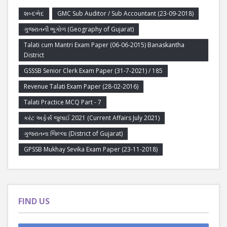
શબ્દભેદ
GMC Sub Auditor / Sub Accountant (23-09-2018)
ગુજરાતની ભૂગોળ (Geography of Gujarat)
Talati cum Mantri Exam Paper (06-06-2015) Banaskantha
District
GSSSB Senior Clerk Exam Paper (31-7-2021) / 185
Revenue Talati Exam Paper (28-02-2016)
Talati Practice MCQ Part - 7
કરંટ અફેર્સ જુલાઈ 2021 (Current Affairs July 2021)
ગુજરાતના જિલ્લા (District of Gujarat)
GPSSB Mukhay Sevika Exam Paper (23-11-2018)
FIND US