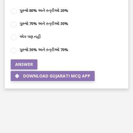
પુરૂષો 80% અને સ્ત્રીઓ 20%
પુરૂષો 70% અને સ્ત્રીઓ 30%
એક પણ નહીં
પુરૂષો 30% અને સ્ત્રીઓ 70%
ANSWER
DOWNLOAD GUJARATI MCQ APP