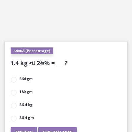
ટકાવારી (Percentage)
1.4 kg ના 2⅗% = ___ ?
364 gm
180 gm
36.4 kg
36.4 gm