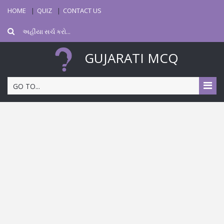
HOME
QUIZ
CONTACT US
GUJARATI MCQ
GO TO...