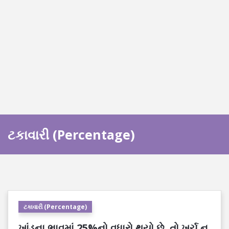
ટકાવારી (Percentage)
ટકાવારી (Percentage)
ખાંડના ભાવમાં 25%નો વધારો થયો છે, તો ખર્ચ ન