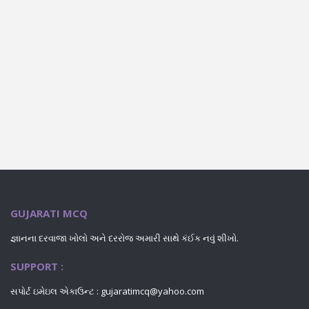
GUJARATI MCQ
જ્ઞાનના દરવાજા ખોલો અને દરરોજ અમારી સાથે કંઈક નવું શીખો.
SUPPORT :
સપોર્ટ ઇમેઇલ એકાઉન્ટ : gujaratimcq@yahoo.com