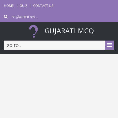
HOME
QUIZ
CONTACT US
GUJARATI MCQ
GO TO...