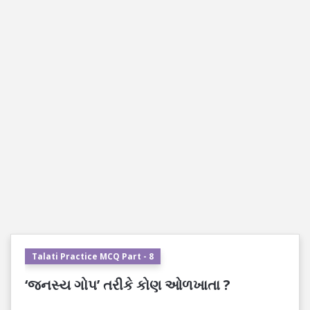
Talati Practice MCQ Part - 8
‘જનસ્ય ગોપ’ તરીકે કોણ ઓળખાતા ?