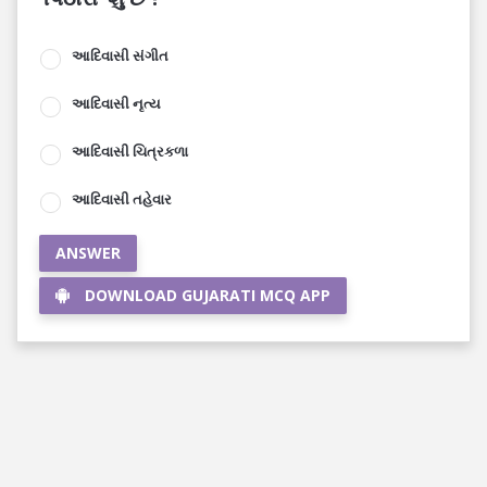
આદિવાસી સંગીત
આદિવાસી નૃત્ય
આદિવાસી ચિત્રકળા
આદિવાસી તહેવાર
ANSWER
DOWNLOAD GUJARATI MCQ APP