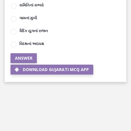
સમિતિનાં સભ્યો
ગામનાં મુખી
વૈદિક યુગનાં રાજન
વિદથનાં અધ્યક્ષ
ANSWER
DOWNLOAD GUJARATI MCQ APP