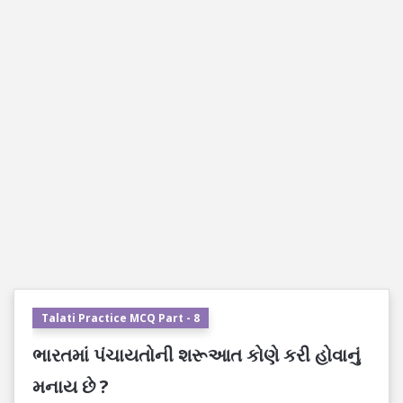
Talati Practice MCQ Part - 8
ભારતમાં પંચાયતોની શરૂઆત કોણે કરી હોવાનું
મનાય છે ?