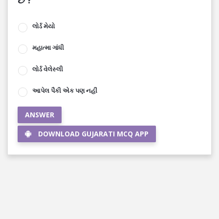
લોર્ડ મેયો
મહાત્મા ગાંધી
લોર્ડ વેલેસ્લી
આપેલ પૈકી એક પણ નહીં
ANSWER
DOWNLOAD GUJARATI MCQ APP