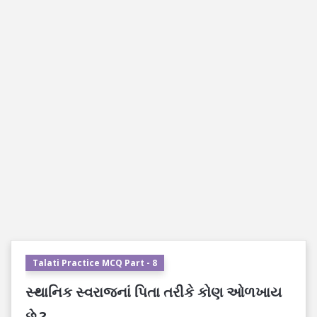
Talati Practice MCQ Part - 8
સ્થાનિક સ્વરાજનાં પિતા તરીકે કોણ ઓળખાય
છે ?