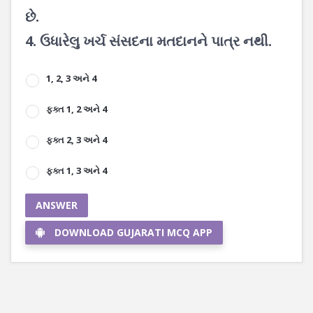
છે.
4. ઉધારેલુ ખર્ચ સંસદના મતદાનને પાત્ર નથી.
1, 2, 3 અને 4
ફક્ત 1, 2 અને 4
ફક્ત 2, 3 અને 4
ફક્ત 1, 3 અને 4
ANSWER
DOWNLOAD GUJARATI MCQ APP