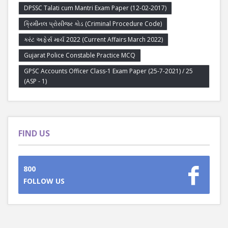
DPSSC Talati cum Mantri Exam Paper (12-02-2017)
ક્રિમીનલ પ્રોસીજર કોડ (Criminal Procedure Code)
કરંટ અફેર્સ માર્ચ 2022 (Current Affairs March 2022)
Gujarat Police Constable Practice MCQ
GPSC Accounts Officer Class-1 Exam Paper (25-7-2021) / 25
(ASP - 1)
FIND US
800
FOLLOW US