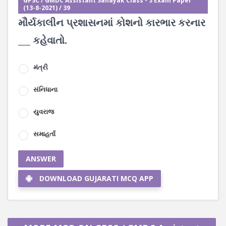
GPSC / GMDC Assistant Sahayak Class - 3 Exam Paper
(13-8-2021) / 39
મૌર્યકાલીન પ્રશાસનમાં કોશનો કારભાર કરનાર
___ કહેવાતો.
મંત્રી
સંનિધાના
યુવરાજ
સમાહર્તા
ANSWER
DOWNLOAD GUJARATI MCQ APP