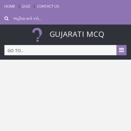
HOME
QUIZ
CONTACT US
GUJARATI MCQ
GO TO...