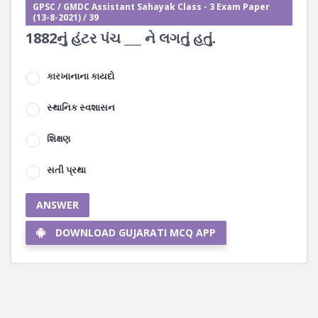
GPSC / GMDC Assistant Sahayak Class - 3 Exam Paper
(13-8-2021) / 39
1882નું હંટર પંચ ___ ને લગતું હતું.
કારખાનાના કાયદો
સ્થાનિક સ્વશાસન
શિક્ષણ
સતી પ્રથા
ANSWER
DOWNLOAD GUJARATI MCQ APP