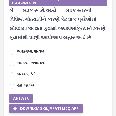
(13-8-2021) / 39
બે ___ ખડક સ્તરો વચ્ચે ___ ખડક સ્તરની
વિશિષ્ટ ગોઠવણીને કારણે કેટલાક પ્રદેશોમાં
ખોદવામાં આવતા કૂવામાં જલદાબક્રિયાને કારણે
કૂવામાંથી પાણી આપોઆપ બહાર આવે છે.
અપારગમ્ય, પારગમ્ય
પારગમ્ય, અપારગમ્ય
પારગમ્ય, રેતી
રેતી, પારગમ્ય
ANSWER
DOWNLOAD GUJARATI MCQ APP