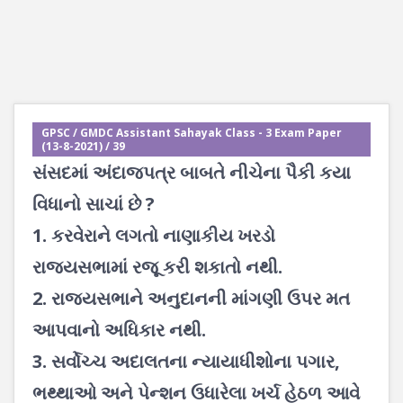
GPSC / GMDC Assistant Sahayak Class - 3 Exam Paper
(13-8-2021) / 39
સંસદમાં અંદાજપત્ર બાબતે નીચેના પૈકી કયા
વિધાનો સાચાં છે ?
1. કરવેરાને લગતો નાણાકીય ખરડો
રાજ્યસભામાં રજૂ કરી શકાતો નથી.
2. રાજ્યસભાને અનુદાનની માંગણી ઉપર મત
આપવાનો અધિકાર નથી.
3. સર્વોચ્ચ અદાલતના ન્યાયાધીશોના પગાર,
ભથ્થાઓ અને પેન્શન ઉધારેલા ખર્ચ હેઠળ આવે