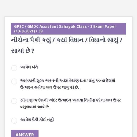
GPSC / GMDC Assistant Sahayak Class - 3 Exam Paper
(13-8-2021) / 39
નીચેના પૈકી કયું / કયાં વિધાન / વિધાનો સાચું /
સાચાં છે ?
આપેલ બંને
આબકારી શુલ્ક ભારતની અંદર વેચાણ થતા પરંતુ અન્ય દેશમાં
ઉત્પાદન થયેલા માલ ઉપર લાગુ પડે છે.
સીમા શુલ્ક દેશની અંદર ઉત્પાદન અથવા નિર્માણ કરેલા માલ ઉપર
વસુલવામાં આવે છે.
આપેલ પૈકી કોઈ નહીં
ANSWER