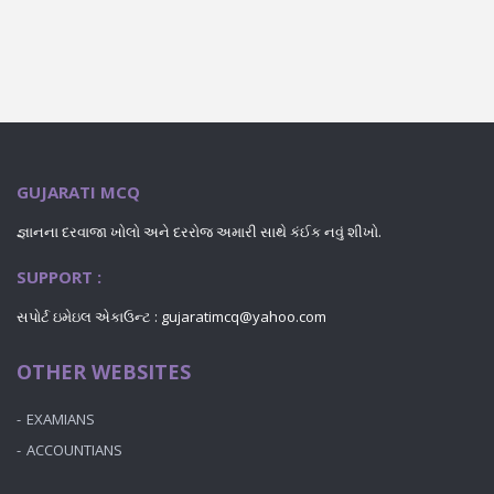
GUJARATI MCQ
જ્ઞાનના દરવાજા ખોલો અને દરરોજ અમારી સાથે કંઈક નવું શીખો.
SUPPORT :
સપોર્ટ ઇમેઇલ એકાઉન્ટ : gujaratimcq@yahoo.com
OTHER WEBSITES
EXAMIANS
ACCOUNTIANS