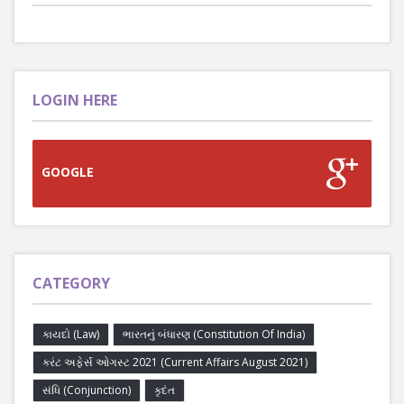
LOGIN HERE
GOOGLE
CATEGORY
કાયદો (Law)
ભારતનું બંધારણ (Constitution Of India)
કરંટ અફેર્સ ઓગસ્ટ 2021 (Current Affairs August 2021)
સંધિ (Conjunction)
કૃદંત