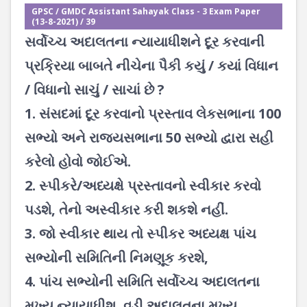
GPSC / GMDC Assistant Sahayak Class - 3 Exam Paper
(13-8-2021) / 39
સર્વોચ્ચ અદાલતના ન્યાયાધીશને દૂર કરવાની
પ્રક્રિયા બાબતે નીચેના પૈકી કયું / કયાં વિધાન
/ વિધાનો સાચું / સાચાં છે ?
1. સંસદમાં દૂર કરવાનો પ્રસ્તાવ લેકસભાના 100
સભ્યો અને રાજ્યસભાના 50 સભ્યો દ્વારા સહી
કરેલો હોવો જોઈએ.
2. સ્પીકરે/અધ્યક્ષે પ્રસ્તાવનો સ્વીકાર કરવો
પડશે, તેનો અસ્વીકાર કરી શકશે નહીં.
3. જો સ્વીકાર થાય તો સ્પીકર અધ્યક્ષ પાંચ
સભ્યોની સમિતિની નિમણૂક કરશે,
4. પાંચ સભ્યોની સમિતિ સર્વોચ્ચ અદાલતના
મુખ્ય ન્યાયાધીશ, વડી અદાલતના મુખ્ય