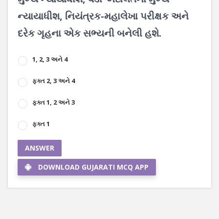
ન્યાયાધીશ, નિયંત્રક-મહાલેખા પરીક્ષક અને
દરેક ગૃહના એક સભ્યની બનેલી હશે.
1, 2, 3 અને 4
ફક્ત 2, 3 અને 4
ફક્ત 1, 2 અને 3
ફક્ત 1
ANSWER
DOWNLOAD GUJARATI MCQ APP