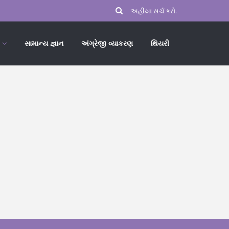
સામાન્ય જ્ઞાન
અંગ્રેજી વ્યાકરણ
થિયરી