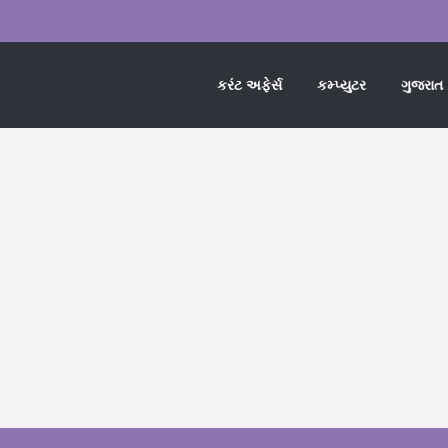
કરંટ અફેર્સ
કમ્પ્યુટર
ગુજરાત