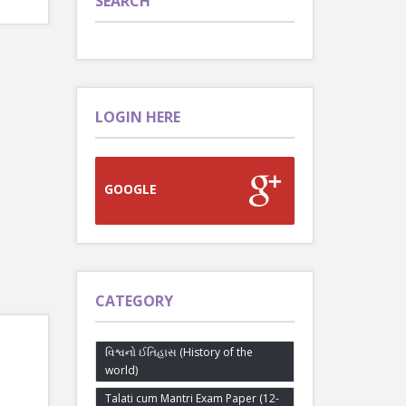
SEARCH
LOGIN HERE
GOOGLE
CATEGORY
વિશ્વનો ઈતિહાસ (History of the
world)
Talati cum Mantri Exam Paper (12-