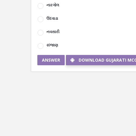
નારગોલ
ઉંદવાડા
નવસારી
સંજાણ
ANSWER
DOWNLOAD GUJARATI MC