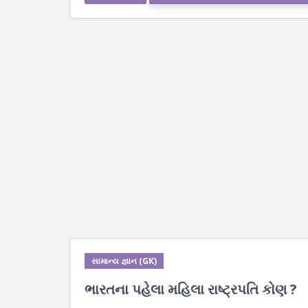
સામાન્ય જ્ઞાન (GK)
ભારતના પહેલા મહિલા રાષ્ટ્રપતિ કોણ ?