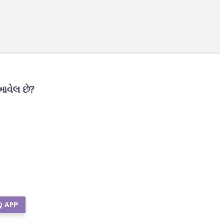
 આવેલ છે?
Q APP