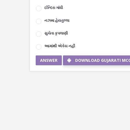
ઈન્દિરા ગાંધી
નઝમા હેયતુલ્લા
સુચેતા કૃપલાણી
આમાંથી એકેય નહીં
ANSWER
DOWNLOAD GUJARATI MC