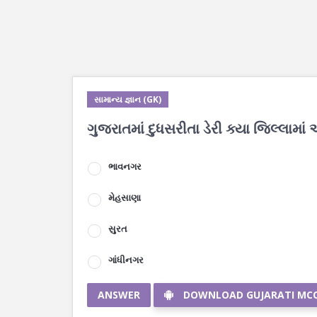
સામાન્ય જ્ઞાન (GK)
ગુજરાતમાં દુધસરીતા ડેરી ક્યા જિલ્લામાં
ભાવનગર
મેહસાણા
સુરત
ગાંધીનગર
ANSWER
DOWNLOAD GUJARATI MC