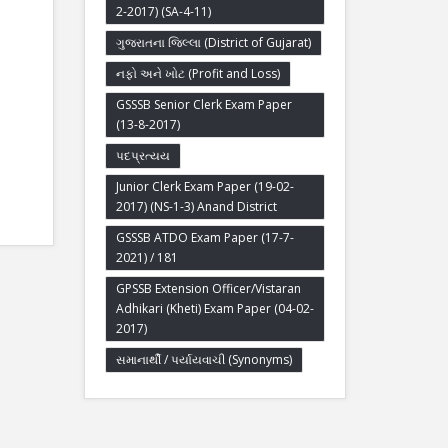
2-2017) (SA-4-11)
ગુજરાતના જિલ્લા (District of Gujarat)
નફો અને ખોટ (Profit and Loss)
GSSSB Senior Clerk Exam Paper
(13-8-2017)
પદપ્રત્યય
Junior Clerk Exam Paper (19-02-
2017) (NS-1-3) Anand District
GSSSB ATDO Exam Paper (17-7-
2021) / 181
GPSSB Extension Officer/Vistaran
Adhikari (Kheti) Exam Paper (04-02-
2017)
સમાનાર્થી / પર્યાયવાચી (Synonyms)