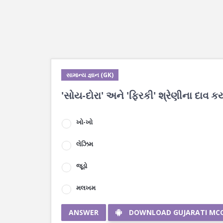
સામાન્ય જ્ઞાન (GK)
'સોય-દોરા' અને 'ફિરકી' શ્રેણીના દાવ ક
ખો-ખો
લેઝિમ
જૂડો
મલખમ
ANSWER
DOWNLOAD GUJARATI MC