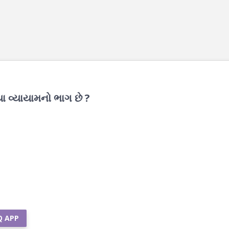
યા વ્યાયામનો ભાગ છે ?
Q APP