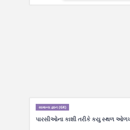
સામાન્ય જ્ઞાન (GK)
પારસીઓના કાશી તરીકે કયુ સ્થળ ઓળખ