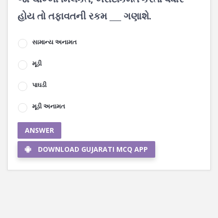
હોય તો તફાવતની રકમ ___ ગણાશે.
સામાન્ય અનામત
મૂડી
પાઘડી
મૂડી અનામત
ANSWER
DOWNLOAD GUJARATI MCQ APP