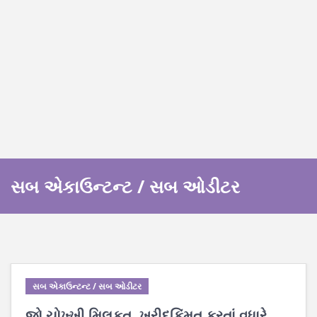
સબ એકાઉન્ટન્ટ / સબ ઓડીટર
સબ એકાઉન્ટન્ટ / સબ ઓડીટર
જો ચોખ્ખી મિલકત, ખરીદકિંમત કરતાં વધારે