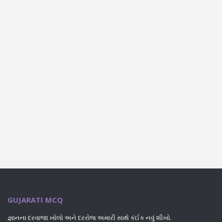
GUJARATI MCQ
જ્ઞાનના દરવાજા ખોલો અને દરરોજ અમારી સાથે કંઈક નવું શીખો.