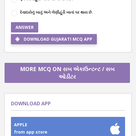
દેવાદારોનું ખાતું અને લેણીહૂંડી ખાતાં પર થાય છે.
ANSWER
DOWNLOAD GUJARATI MCQ APP
MORE MCQ ON સબ એકાઉન્ટન્ટ / સબ
ઓડીટર
DOWNLOAD APP
APPLE
from app store