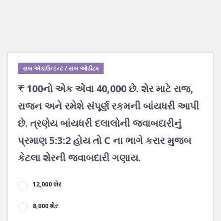
સબ એકાઉન્ટન્ટ / સબ ઓડીટર
₹ 100નો એક એવા 40,000 છે. શેર માટે રાજ,
રાજન અને રમેશે સંપૂર્ણ રકમની બાંયધરી આપી
છે. ત્રણેય બાંયધરી દલાલોની જવાબદારીનું
પ્રમાણ 5:3:2 હોય તો C ના ભાગે કરાર મુજબ
કેટલા શેરની જવાબદારી ગણાય.
12,000 શેર
8,000 શેર