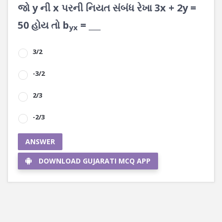
જો y ની x પરની નિયત સંબંધ રેખા 3x + 2y =
50 હોય તો b
= ___
yx
3/2
-3/2
2/3
-2/3
ANSWER
DOWNLOAD GUJARATI MCQ APP