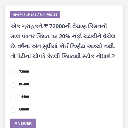
સબ એકાઉન્ટન્ટ / સબ ઓડીટર
એક ગ્રાહકને ₹ 72000ની વેચાણ કિંમતનો
માલ પડતર કિંમત પર 20% નફો ચઢાવીને વેચેલ
છે. વર્ષના અંત સુધીમાં કોઈ નિર્ણય આવ્યો નથી.
તો પેઢીનાં ચોપડે કેટલી કિંમતથી સ્ટોક નોંધાશે ?
72000
86400
14400
60000
ANSWER