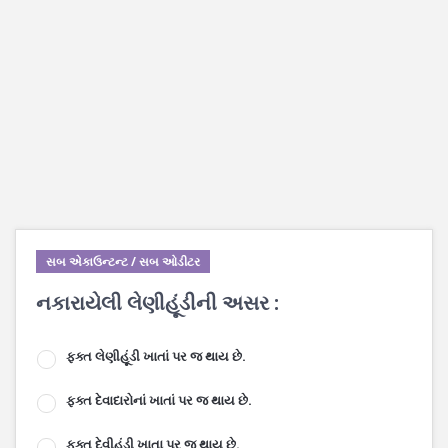
સબ એકાઉન્ટન્ટ / સબ ઓડીટર
નકારાયેલી લેણીહૂંડીની અસર :
ફક્ત લેણીહૂંડી ખાતાં પર જ થાય છે.
ફક્ત દેવાદારોનાં ખાતાં પર જ થાય છે.
ફક્ત દેવીહુંડી ખાતા પર જ થાય છે.