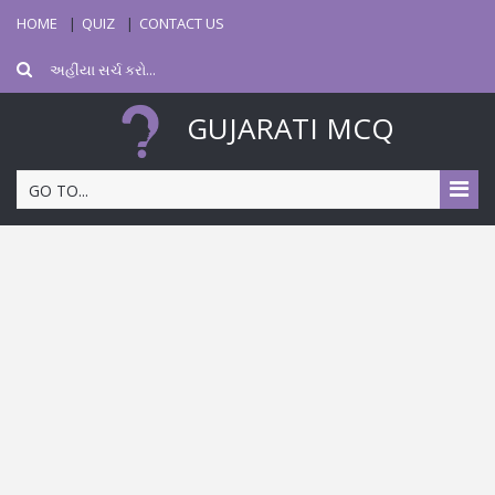
HOME
QUIZ
CONTACT US
GUJARATI MCQ
GO TO...