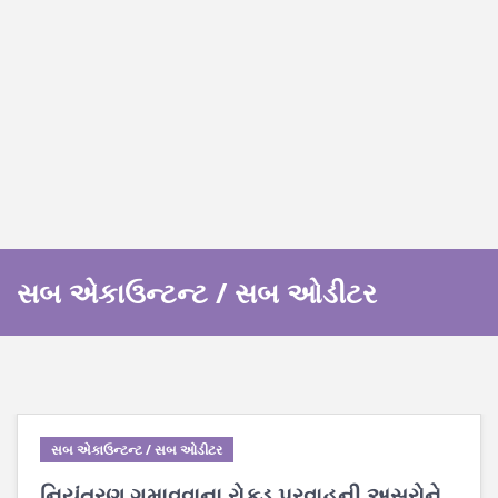
સબ એકાઉન્ટન્ટ / સબ ઓડીટર
સબ એકાઉન્ટન્ટ / સબ ઓડીટર
નિયંત્રણ ગુમાવવાના રોકડ પ્રવાહની અસરોને