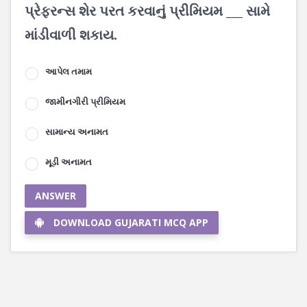
પ્રેફરન્સ શેર પરત કરવાનું પ્રીમિયમ ___ સામે
માંડીવાળી શકાય.
આપેલ તમામ
જામીનગીરી પ્રીમિયમ
સામાન્ય અનામત
મૂડી અનામત
ANSWER
DOWNLOAD GUJARATI MCQ APP