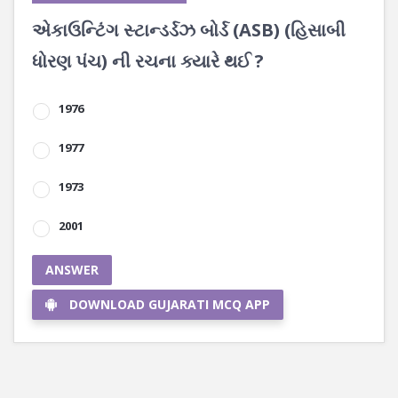
એકાઉન્ટિંગ સ્ટાન્ડર્ડઝ બોર્ડ (ASB) (હિસાબી
ધોરણ પંચ) ની રચના ક્યારે થઈ ?
1976
1977
1973
2001
ANSWER
DOWNLOAD GUJARATI MCQ APP