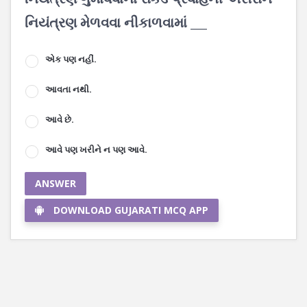
નિયંત્રણ મેળવવા નીકાળવામાં ___
એક પણ નહીં.
આવતા નથી.
આવે છે.
આવે પણ ખરીને ન પણ આવે.
ANSWER
DOWNLOAD GUJARATI MCQ APP