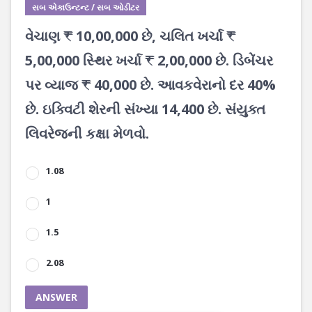
સબ એકાઉન્ટન્ટ / સબ ઓડીટર
વેચાણ ₹ 10,00,000 છે, ચલિત ખર્ચા ₹
5,00,000 સ્થિર ખર્ચા ₹ 2,00,000 છે. ડિબેંચર
પર વ્યાજ ₹ 40,000 છે. આવકવેરાનો દર 40%
છે. ઇક્વિટી શેરની સંખ્યા 14,400 છે. સંયુક્ત
લિવરેજની કક્ષા મેળવો.
1.08
1
1.5
2.08
ANSWER