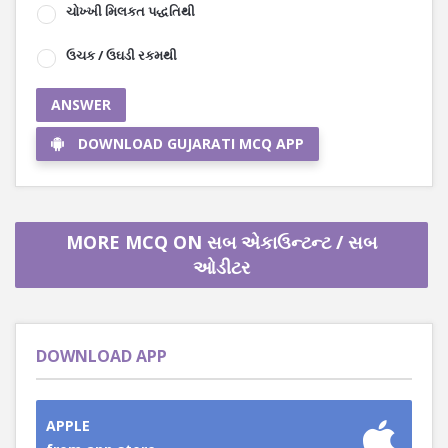
ચોખ્ખી મિલકત પદ્ધતિથી
ઉચક / ઉઘડી રકમથી
ANSWER
DOWNLOAD GUJARATI MCQ APP
MORE MCQ ON સબ એકાઉન્ટન્ટ / સબ
ઓડીટર
DOWNLOAD APP
APPLE