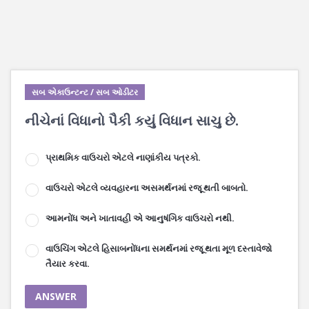
સબ એકાઉન્ટન્ટ / સબ ઓડીટર
નીચેનાં વિધાનો પૈકી કયું વિધાન સાચુ છે.
પ્રાથમિક વાઉચરો એટલે નાણાંકીય પત્રકો.
વાઉચરો એટલે વ્યવહારના અસમર્થનમાં રજૂ થતી બાબતો.
આમનોંધ અને ખાતાવહી એ આનુષંગિક વાઉચરો નથી.
વાઉચિંગ એટલે હિસાબનોંધના સમર્થનમાં રજૂ થતા મૂળ દસ્તાવેજો
તૈયાર કરવા.
ANSWER