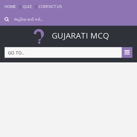
HOME
QUIZ
CONTACT US
GUJARATI MCQ
GO TO...