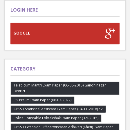
LOGIN HERE
GOOGLE
CATEGORY
Talati cum Mantri Exam Paper (06-06-2015) Gandhinagar
District
PSI Prelim Exam Paper (06-03-2022)
GPSSB Statistical Assistant Exam Paper (04-11-2018) / 2
Police Constable Lokrakshak Exam Paper (3-5-2015)
GPSSB Extension Officer/Vistaran Adhikari (Kheti) Exam Paper