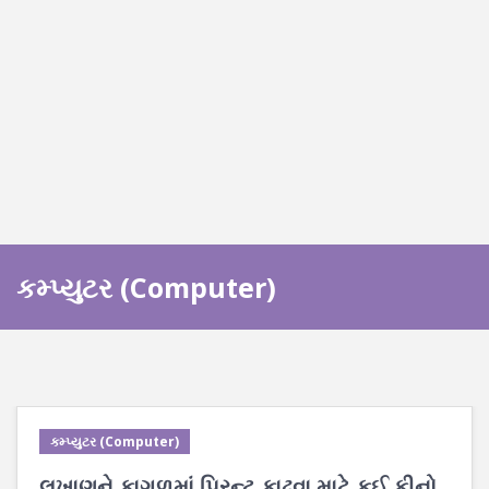
કમ્પ્યુટર (Computer)
કમ્પ્યુટર (Computer)
લખાણને કાગળમાં પ્રિન્ટ કાઢવા માટે કઈ કીનો