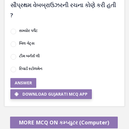
સૌપ્રથમ વેબબ્રાઉઝરની રચના કોણે કરી હતી
?
સમ્યોર પર્પેટ
બિલ ગેટ્સ
ટીમ બર્નર્સ લી
રિચાર્ડ સ્ટોલમેન
ANSWER
DOWNLOAD GUJARATI MCQ APP
MORE MCQ ON કમ્પ્યુટર (Computer)