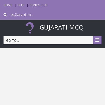
HOME
QUIZ
CONTACT US
GUJARATI MCQ
GO TO...