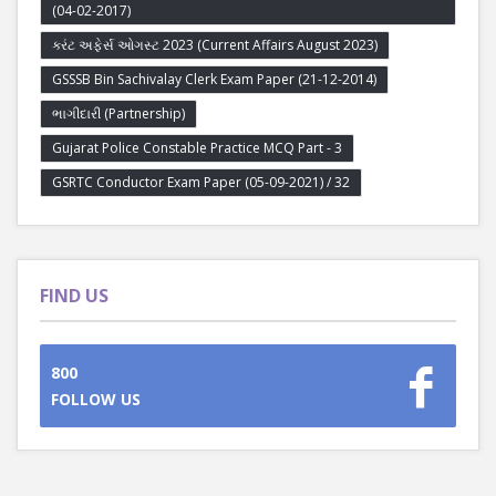
(04-02-2017)
કરંટ અફેર્સ ઓગસ્ટ 2023 (Current Affairs August 2023)
GSSSB Bin Sachivalay Clerk Exam Paper (21-12-2014)
ભાગીદારી (Partnership)
Gujarat Police Constable Practice MCQ Part - 3
GSRTC Conductor Exam Paper (05-09-2021) / 32
FIND US
800
FOLLOW US