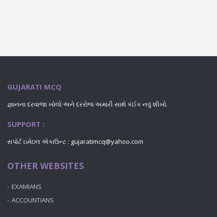
GUJARATI MCQ
જ્ઞાનના દરવાજા ખોલો અને દરરોજ અમારી સાથે કંઈક નવું શીખો.
SUPPORT :
સપોર્ટ ઇમેઇલ એકાઉન્ટ : gujaratimcq@yahoo.com
OTHER WEBSITES
EXAMIANS
ACCOUNTIANS