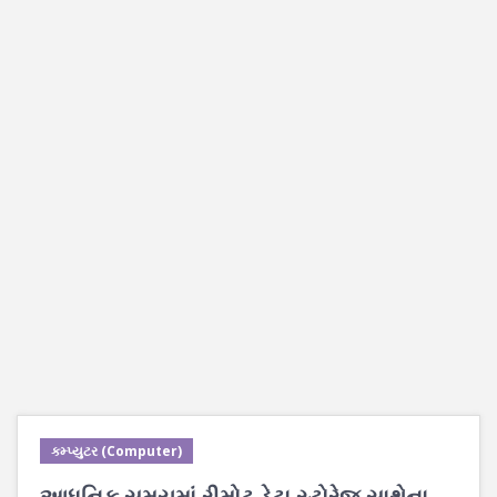
કમ્પ્યુટર (Computer)
આધુનિક સમયમાં રીમોટ ડેટા સ્ટોરેજ સાથેના