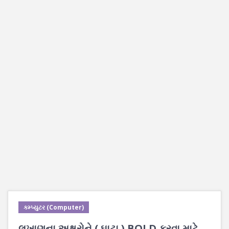
કમ્પ્યુટર (Computer)
લખાણના અક્ષરોને ( ઘાટા ) BOLD કરવા માટે